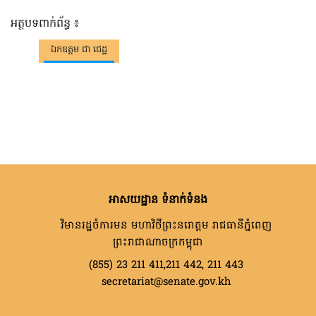
អត្ថបទពាក់ព័ន្ធ ៖
ឯកឧត្តម ជា ជេដ្ឋ
អាសយដ្ឋាន ទំនាក់ទំនង
វិមានរដ្ឋចំការមន មហាវិថីព្រះនរោត្តម រាជធានីភ្នំពេញ
ព្រះរាជាណាចក្រកម្ពុជា
(855) 23 211 411,211 442, 211 443
secretariat@senate.gov.kh