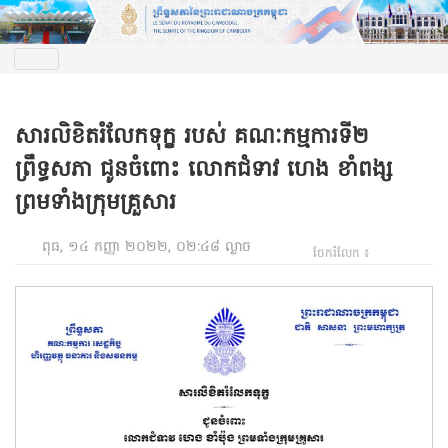
សារលិខិតរំលែកទុក្ខ របស់ គណៈកម្មការទី២
ព្រឹទ្ធសភា ជូនចំពោះ លោកជំទាវ ហេង ខាំពង្ស
ព្រមទាំងក្រុមគ្រួសារ
ពុធ, ១៤ កញ្ញា ២០២២, ០២:៤៨ ល្ងាច
ចែករំលែក ៖