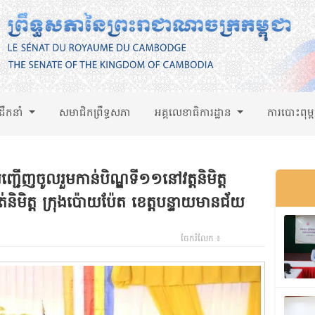
់ដឹកនាំ
សមាជិកព្រឹទ្ធសភា
អគ្គលេខាធិការដ្ឋាន
ការបោះពុម្
ីញចូលរួមកាន់បិណ្ឌទី១១នៅវត្តនិមិត្ត
ាត់និមិត្ត ក្រុងប៉ោយប៉ែត ខេត្តបន្ទាយមានជ័យ
ចែករំលែក ៖