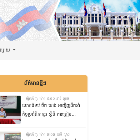
ពផ្សាយ
ព័ត៌មានថ្មីៗ
ម្សិលមិញ, ម៉ោង ៩:៥០ នាទី ល្ងាច
លោកជំទាវ ចឹក ហេង អញ្ជើញ​ដឹកនាំ
កិច្ចប្រជុំពិភាក្សា ស្តីពី ការត្រៀម
រៀបចំសន្និបាតសាខាអាណត្តិទី៦
របស់សាខាកាកបាទក្រហមកម្ពុជា
ម្សិលមិញ, ម៉ោង ៧:០៧ នាទី ល្ងាច