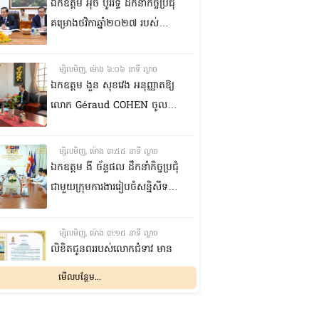
ខេត្តព្រះវិហារ
ឯកឧត្តម អ៊ុច បូររិទ្ធ ដឹកនាំកិច្ចប្រជុំ
គម្រោងថវិកាឆ្នាំ២០២៧ របស់
ព្រឹទ្ធសភា ជាមួយតំណាងក្រសួង
សេដ្ឋកិច្ចនិងហិរញ្ញវត្ថុ
ម្សិលមិញ, ម៉ោង ៦:០៦ នាទី ល្ងាច
ឯកឧត្តម ងួន សុខវេង អនុញ្ញាតឱ្យ
លោក Géraud COHEN ចូលជួប
សម្តែងការគួរសម និងជម្រាបលា
ម្សិលមិញ, ម៉ោង ៣:៥៥ នាទី ល្ងាច
ឯកឧត្តម ងី ច័ន្ទផល ដឹកនាំកិច្ចប្រជុំ
ជាមួយក្រុមការងាររៀបចំសន្និសីទ
ISC-2 ដើម្បីពិនិត្យវឌ្ឍនភាពការងារ
ដែលបាននិងកំពុងអនុវត្ត
ម្សិលមិញ, ម៉ោង ៣:១៥ នាទី ល្ងាច
លិខិតជូនពររបស់លោកជំទាវ មាន
សំអាន ប្រធានក្រុម​សមាជិកា
មើលបន្ថែម...
ព្រឹទ្ធសភា​ គោរពជូន លោកជំទាវ
ឃួន ឃុនឌី លេខាធិការក្រុម
ម្សិលមិញ, ម៉ោង ១២:០៤ នាទី ល្ងាច