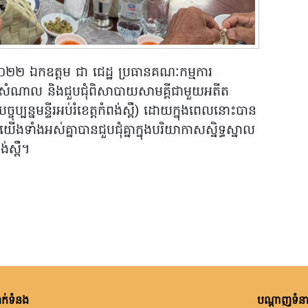
ាំ២០២២ ឯកឧត្តម ជា ជេដ្ឋ ប្រធានគណៈកម្មការ
ះសំណាល និងជួបជុំពិសាបាយសាមគ្គីជាមួយអតីត
្ចុប្បន្នមន្ទីរអប់រំខេត្តកំពង់ស្ពឺ) ដោយក្នុងពេលនោះបាន
ទាំងអស់គ្នាបានជួបជុំគ្នាក្នុងបរិយាកាសស្និទ្ធស្នាល
់ស្ពឺ។
ក់ទំនង
បណ្តាញទំនាក