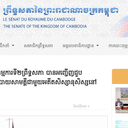
់ដឹកនាំ
សមាជិកព្រឹទ្ធសភា
អគ្គលេខាធិការដ្ឋាន
ការបោះពុម្
្មការទី២ព្រឹទ្ធសភា បានអញ្ជើញជួប
ាយសាមគ្គីជាមួយអតីតសិស្សានុសិស្សនៅ
ចែករំលែក ៖