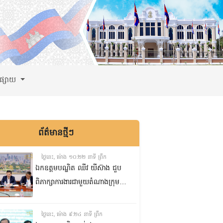
ពផ្សាយ
ព័ត៌មានថ្មីៗ
ថ្ងៃនេះ, ម៉ោង ១០:២២ នាទី ព្រឹក
ឯកឧត្តមបណ្ឌិត ឈីវ យីស៊ាង ជួប
ពិភាក្សាការងារជាមួយតំណាងក្រុម
ហ៊ុន Minebea Cambodia
ថ្ងៃនេះ, ម៉ោង ៩:២៤ នាទី ព្រឹក