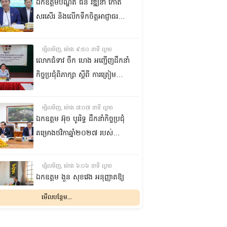
ឯកឧត្តមបណ្ឌិត ធន់ វឌ្ឍនា កោត
សរសើរ និងលើកទឹកចិត្តអាជ្ញាធរ
ខណ្ឌ៧មករា ក្នុងការរៀបចំសេដ្ឋ
កិច្ចឌឿងហែម
ម្សិលមិញ, ម៉ោង ៩:៥០ នាទី ល្ងាច
លោកជំទាវ ចឹក ហេង អញ្ជើញ​ដឹកនាំ
កិច្ចប្រជុំពិភាក្សា ស្តីពី ការត្រៀម
រៀបចំសន្និបាតសាខាអាណត្តិទី៦
របស់សាខាកាកបាទក្រហមកម្ពុជា
ម្សិលមិញ, ម៉ោង ៧:០៧ នាទី ល្ងាច
ខេត្តព្រះវិហារ
ឯកឧត្តម អ៊ុច បូររិទ្ធ ដឹកនាំកិច្ចប្រជុំ
គម្រោងថវិកាឆ្នាំ២០២៧ របស់
ព្រឹទ្ធសភា ជាមួយតំណាងក្រសួង
សេដ្ឋកិច្ចនិងហិរញ្ញវត្ថុ
ម្សិលមិញ, ម៉ោង ៦:០៦ នាទី ល្ងាច
ឯកឧត្តម ងួន សុខវេង អនុញ្ញាតឱ្យ
លោក Géraud COHEN ចូលជួប
មើលបន្ថែម...
សម្តែងការគួរសម និងជម្រាបលា
ម្សិលមិញ, ម៉ោង ៣:៥៥ នាទី ល្ងាច