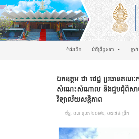
ទំព័រដើម
អំពីព្រឹទ្ធសភា
ថ្នាក
ឯកឧត្តម ជា ជេដ្ឋ ប្រធានគណៈកម
សំណេះសំណាល និងជួបជុំពិសាប
វិទ្យាល័យសន្តិភាព
ច័ន្ទ, ០៣ តុលា ២០២២, ០៧:៥៤ ព្រឹក