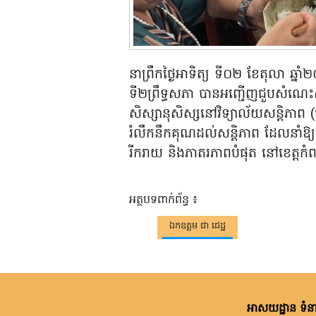
នាព្រឹកថ្ងៃអាទិត្យ ទី០២ ខែតុលា ឆ្ន
ទី២ព្រឹទ្ធសភា បានអញ្ជើញជួបសំណេ
សិស្សានុសិស្សនៅវិទ្យាល័យសន្តិភាព (បច
រំលឹកនឹកគុណដល់សន្តិភាព ដែលនាំឱ្យយើង
រីករាយ និងភាតរភាពបំផុត នៅខេត្តកំពង
អត្ថបទពាក់ព័ន្ធ ៖
ឯកឧត្តម ជា ជេដ្ឋ
អាសយដ្ឋាន ទំនា