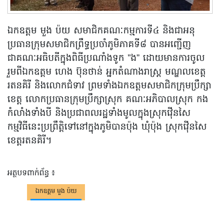
ឯកឧត្ដម មួង ប៉យ សមាជិកគណៈកម្មការទី៤ និងជាអនុ
ប្រធានក្រុមសមាជិកព្រឹទ្ធប្រចាំភូមិភាគទី៨ បានអញ្ជើញ
ជាគណៈអធិបតីក្នុងពិធីប្រណាំងទូក ”ង” ដោយមានការចូល
រួមពីឯកឧត្ដម ហេង ប៊ុនថាន់ អ្នកតំណាងរាស្រ្ដ មណ្ឌលខេត្ត
រតនគិរី និងលោកជំទាវ ព្រមទាំងឯកឧត្ដមសមាជិកក្រុមប្រឹក្សា
ខេត្ត លោកប្រធានក្រុមប្រឹក្សាស្រុក គណៈអភិបាលស្រុក កង
កំលាំងទាំងបី និងប្រជាពលរដ្ឋទាំងមូលក្នុងស្រុកវ៉ើនសៃ
កម្មវិធីនេះប្រព្រឹត្តិទៅនៅក្នុងភូមិបានប៉ុង ឃុំប៉ុង ស្រុកវ៉ើនសៃ
ខេត្ដរតនគិរី។
អត្ថបទពាក់ព័ន្ធ ៖
ឯកឧត្តម មួង ប៉យ