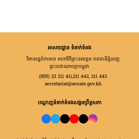
អាសយដ្ឋាន ទំនាក់ទំនង
វិមានរដ្ឋចំការមន មហាវិថីព្រះនរោត្តម រាជធានីភ្នំពេញ
ព្រះរាជាណាចក្រកម្ពុជា
(855) 23 211 411,211 442, 211 443
secretariat@senate.gov.kh
បណ្តាញទំនាក់ទំនងសង្គមព្រឹទ្ធសភា