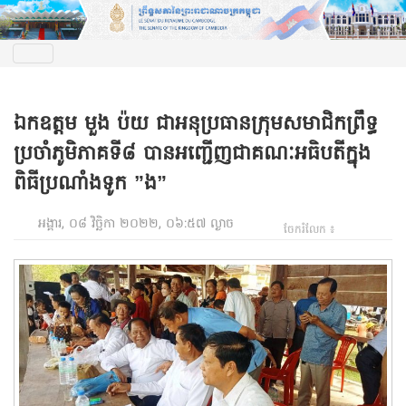
ឯកឧត្ដម មួង ប៉យ ជាអនុប្រធានក្រុមសមាជិកព្រឹទ្ធ
ប្រចាំភូមិភាគទី៨ បានអញ្ជើញជាគណៈអធិបតីក្នុង
ពិធីប្រណាំងទូក ”ង”
អង្គារ, ០៨ វិច្ឆិកា ២០២២, ០៦:៥៧ ល្ងាច
ចែករំលែក ៖