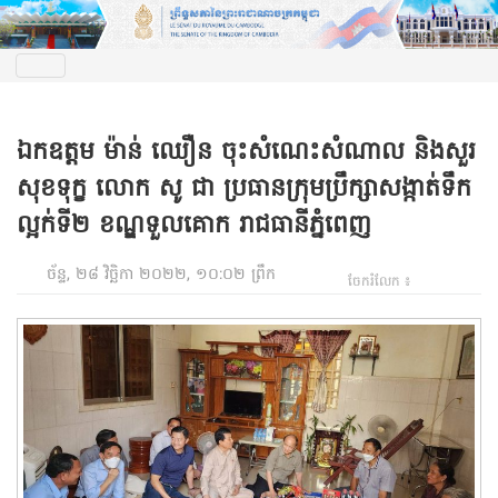
ឯកឧត្តម ម៉ាន់ ឈឿន ចុះសំណេះសំណាល និងសួរ
សុខទុក្ខ លោក សូ ជា ប្រធានក្រុមប្រឹក្សាសង្កាត់ទឹក
ល្អក់ទី២ ខណ្ឌទួលគោក រាជធានីភ្នំពេញ
ច័ន្ទ, ២៨ វិច្ឆិកា ២០២២, ១០:០២ ព្រឹក
ចែករំលែក ៖