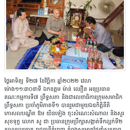
ថ្ងៃអាទិត្យ ទី២៧ ខែវិច្ឆិកា ឆ្នាំ២០២២ វេលា
ម៉ោង១១:៣០នាទី ឯកឧត្តម ម៉ាន់ ឈឿន អនុប្រធាន
គណៈកម្មការទី៧ ព្រឹទ្ធសភា និងជាលេខាធិការក្រុមសមាជិក
ព្រឹទ្ធសភា ប្រចាំភូមិភាគទី១ បានរួមជាមួយឯឧកិត្តិនីតិ
កោសលបណ្ឌិត ឱម យិនទៀង ចុះសំណេះសំណាល និងសួរ
សុខទុក្ខ លោក សូ ជា ប្រធានក្រុមប្រឹក្សាសង្កាត់ទឹកល្អក់ទី២