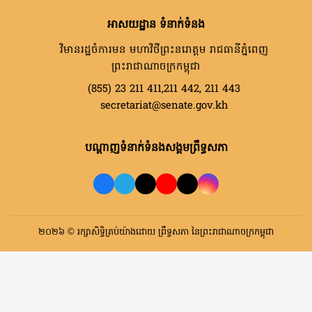
អាសយដ្ឋាន ទំនាក់ទំនង
វិមានរដ្ឋចំការមន មហាវិថីព្រះនរោត្តម រាជធានីភ្នំពេញ
ព្រះរាជាណាចក្រកម្ពុជា
(855) 23 211 411,211 442, 211 443
secretariat@senate.gov.kh
បណ្តាញទំនាក់ទំនងសង្គមព្រឹទ្ធសភា
២០២៦ © រក្សាសិទ្ធិគ្រប់យ៉ាងដោយ ព្រឹទ្ធសភា នៃព្រះរាជាណាចក្រកម្ពុជា