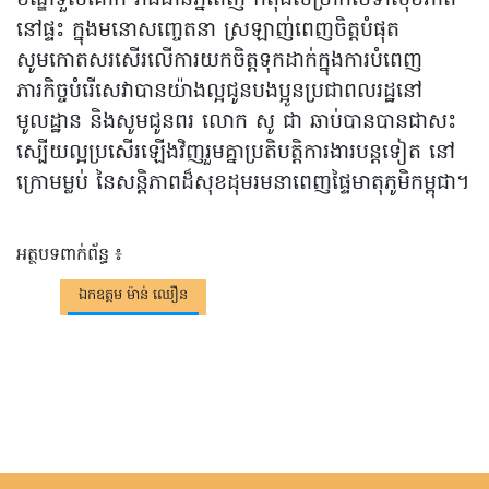
ខណ្ឌទួលគោក រាជធានីភ្នំពេញ កំពុងសម្រាកថែទាំសុខភាព
នៅផ្ទះ ក្នុងមនោសញ្ចេតនា ស្រឡាញ់ពេញចិត្តបំផុត
សូមកោតសរសើរលើការយកចិត្តទុកដាក់ក្នុងការបំពេញ
ភារកិច្ចបំរើសេវាបានយ៉ាងល្អជូនបងប្អូនប្រជាពលរដ្ឋនៅ
មូលដ្ឋាន និងសូមជូនពរ លោក សូ ជា ឆាប់បានបានជាសះ
ស្បើយល្អប្រសើរឡើងវិញរួមគ្នាប្រតិបត្តិការងារបន្តទៀត នៅ
ក្រោមម្លប់ នៃសន្តិភាពដ៏សុខដុមរមនាពេញផ្ទៃមាតុភូមិកម្ពុជា។
អត្ថបទពាក់ព័ន្ធ ៖
ឯកឧត្តម ម៉ាន់ ឈឿន