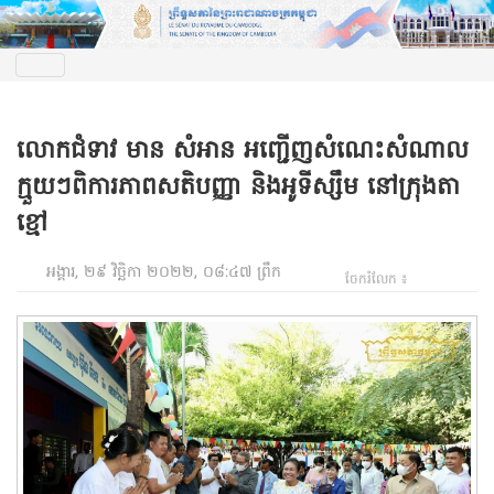
លោកជំទាវ មាន សំអាន អញ្ជើញសំណេះសំណាល
ក្មួយៗពិការភាពសតិបញ្ញា និងអូទីស្សឹម នៅក្រុងតា
ខ្មៅ
អង្គារ, ២៩ វិច្ឆិកា ២០២២, ០៨:៤៧ ព្រឹក
ចែករំលែក ៖