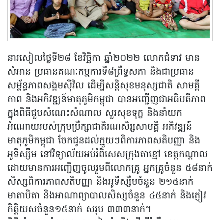
នារសៀលថ្ងៃទី២៨ ខែវិច្ឆិកា ឆ្នាំ២០២២ លោកជំទាវ មាន
សំអាន ប្រធានគណៈកម្មការទី៨ព្រឹទ្ធសភា និងជាប្រធាន
សម្ព័ន្ធភាពសង្គមស៊ីវិល ដើម្បីសន្តិសុខមនុស្សជាតិ សាមគ្គី
ភាព និងអភិវឌ្ឍន៍មាតុភូមិកម្ពុជា បានអញ្ជើញជាអធិបតីភាព
ក្នុងពិធីជួបសំណេះសំណាល សួរសុខទុក្ខ និងនាំយក
អំណោយរបស់ក្រុមប្រឹក្សាជាតិរណសិរ្សសាមគ្គី អភិវឌ្ឍន៍
មាតុភូមិកម្ពុជា ចែកជូនដល់ក្មួយៗពិការភាពសតិបញ្ញា និង
អូទីស្សឹម នៅវិទ្យាល័យអប់រំពិសេសក្រុងតាខ្មៅ ខេត្តកណ្តាល
ដោយមានការអញ្ជើញចូលរួមពីលោកគ្រូ អ្នកគ្រូចំនួន ៥៨នាក់
សិស្សពិការភាពសតិបញ្ញា និងអូទីស្សឹមចំនួន ២១៥នាក់
មាតាបិតា និងអាណាព្យាបាលសិស្សចំនួន ៤៥នាក់ និងភ្ញៀវ
កិត្តិយសចំនួន១៥នាក់ សរុប ៣៣៣នាក់។