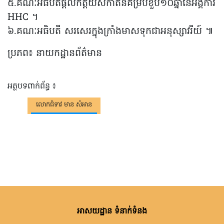
៥.គណៈអធិបតីផ្តល់កិត្តិយសកាត់នំគម្រប់ខួប១០ឆ្នាំនៃអង្គការ
HHC ។
៦.គណៈអធិបតី សរសេរក្នុងក្រាំងមាសទុកជាអនុស្សាវរីយ៍ ៕
ប្រភព៖ នាយកដ្ឋានព័ត៌មាន
អត្ថបទពាក់ព័ន្ធ ៖
លោកជំទាវ មាន សំអាន
អាសយដ្ឋាន ទំនាក់ទំនង