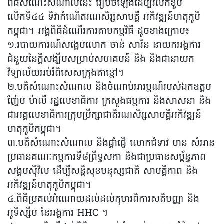
ពិធីសំណេះសំណាលនេះ រៀបចំឡើងដើម្បីរំលឹកខួប
លើកទី៤៤ ទិវាកំណើតរណសិរ្សសាមគ្គី អភិវឌ្ឍន៍មាតុភូមិ
កម្ពុជា។ អង្គពិធីដំណើរការតាមកម្មវិធី ដូចខាងក្រោម៖
១.របាយការណ៍សង្ខេបលោក ចាន់ សារិន នាយកអង្គការ
ជំនួយនៃក្តីសង្ឃឹមសម្រាប់សហគមន៍ និង និងជានាយក
វិទ្យាល័យអប់រំពិសេសក្រុងតាខ្មៅ។
២.មតិសំណោះសំណាល និងចំណាប់អារម្មណ៍របស់ឯកឧត្តម
ញ៉ែម ម៉ាលី រដ្ឋលេខាធិការ ក្រសួងធម្មការ និងសាសនា និង
ជាអគ្គលេខាធិការក្រុមប្រឹក្សាជាតិរណសិរ្សសាមគ្គីអភិវឌ្ឍន៍
មាតុភូមិកម្ពុជា។
៣.មតិសំណោះសំណាល និងផ្តាំផ្ញើ លោកជំទាវ មាន សំអាន
ប្រធានគណៈកម្មការទី៨ព្រឹទ្ធសភា និងជាប្រធានសម្ព័ន្ធភាព
សង្គមស៊ីវិល ដើម្បីសន្តិសុខមនុស្សជាតិ សាមគ្គីភាព និង
អភិវឌ្ឍន៍មាតុភូមិកម្ពុជា។
៤.ពិធីប្រគល់អំណោយដល់ដល់កុមារពិការសតិបញ្ញា និង
អូទីស្សឹម នៃអង្គការ HHC ។