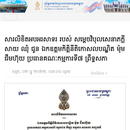
សារលិខិតអបអរសាទរ របស់ សម្តេចវិបុលសេនាភក្តី
សាយ ឈុំ ជូន ឯកឧត្តមកិត្តិនីតិកោសលបណ្ឌិត ម៉ុម
ជឹមហ៊ុយ ប្រធានគណៈកម្មការទី៧ ព្រឹទ្ធសភា
សុក្រ, ០២ ធ្នូ ២០២២, ០៣:០០ ល្ងាច
ចែករំលែក ៖