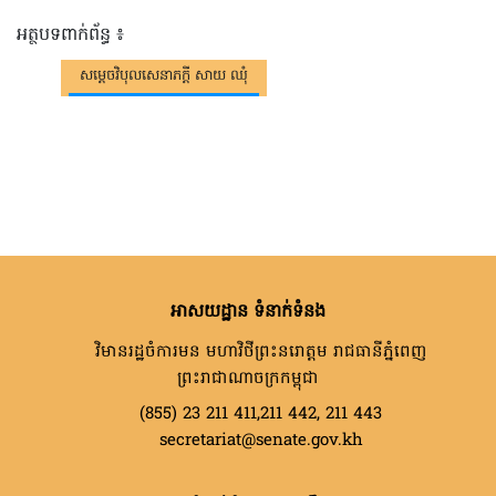
អត្ថបទពាក់ព័ន្ធ ៖
សម្តេចវិបុលសេនាភក្តី សាយ ឈុំ
អាសយដ្ឋាន ទំនាក់ទំនង
វិមានរដ្ឋចំការមន មហាវិថីព្រះនរោត្តម រាជធានីភ្នំពេញ
ព្រះរាជាណាចក្រកម្ពុជា
(855) 23 211 411,211 442, 211 443
secretariat@senate.gov.kh