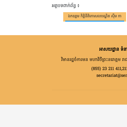
អត្ថបទពាក់ព័ន្ធ ៖
ឯកឧត្តម កិត្តិនីតិកោសលបណ្ឌិត ស៊ឹម កា
អាសយដ្ឋាន ទំនា
វិមានរដ្ឋចំការមន មហាវិថីព្រះនរោត្តម រាជ
(855) 23 211 411,21
secretariat@se