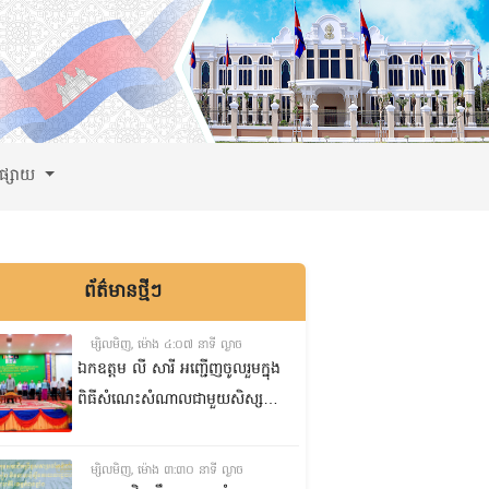
ពផ្សាយ
ព័ត៌មានថ្មីៗ
ម្សិលមិញ, ម៉ោង ៤:០៧ នាទី ល្ងាច
ឯកឧត្តម លី សារី អញ្ជើញចូលរួមក្នុង
ពិធីសំណេះសំណាលជាមួយសិស្ស
ត្រៀមប្រឡងសញ្ញាបត្រមធ្យមសិក្សា
ទុតិយភូមិ២០២៥-២០២៦
ម្សិលមិញ, ម៉ោង ៣:៣០ នាទី ល្ងាច