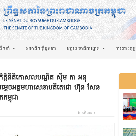
់ដឹកនាំ
សមាជិកព្រឹទ្ធសភា
អគ្គលេខាធិការដ្ឋាន
ការបោះពុម្
ិត្តិនីតិកោសលបណ្ឌិត ស៊ឹម កា អនុ
នសម្តេចអគ្គមហាសេនាបតីតេជោ ហ៊ុន សែន
រកម្ពុជា
ចែករំលែក ៖