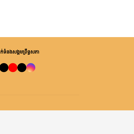
ម្សិលមិញ, ម៉ោង ១០:២២ នាទី ព្រឹក
ឯកឧត្តមបណ្ឌិត ឈីវ យីស៊ាង ជួប
ពិភាក្សាការងារជាមួយតំណាងក្រុម
ហ៊ុន Minebea Cambodia
ម្សិលមិញ, ម៉ោង ៩:២៤ នាទី ព្រឹក
ឯកឧត្តមបណ្ឌិត ធន់ វឌ្ឍនា កោត
សរសើរ និងលើកទឹកចិត្តអាជ្ញាធរ
់ទំនងសង្គមព្រឹទ្ធសភា
ខណ្ឌ៧មករា ក្នុងការរៀបចំសេដ្ឋ
កិច្ចឌឿងហែម
ព្រហស្បតិ៍, ០៦ សីហា ២០២៦
លោកជំទាវ ចឹក ហេង អញ្ជើញ​ដឹកនាំ
កិច្ចប្រជុំពិភាក្សា ស្តីពី ការត្រៀម
រៀបចំសន្និបាតសាខាអាណត្តិទី៦
របស់សាខាកាកបាទក្រហមកម្ពុជា
ព្រហស្បតិ៍, ០៦ សីហា ២០២៦
ខេត្តព្រះវិហារ
ឯកឧត្តម អ៊ុច បូររិទ្ធ ដឹកនាំកិច្ចប្រជុំ
គម្រោងថវិកាឆ្នាំ២០២៧ របស់
ព្រឹទ្ធសភា ជាមួយតំណាងក្រសួង