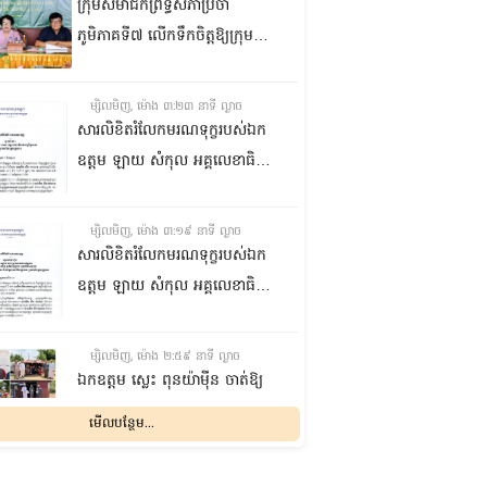
ក្រុមសមាជិកព្រឹទ្ធសភាប្រចាំ
ភូមិភាគទី៧ លើកទឹកចិត្តឱ្យក្រុម
ប្រឹក្សាឃុំក្នុងស្រុកជលគិរី រួមគ្នាបន្ត
បង្ករបង្កើនផលកសិកម្មបន្ថែមពីលើ
ម្សិលមិញ, ម៉ោង ៣:២៣ នាទី ល្ងាច
មុខរបបសព្វថ្ងៃ ដើម្បីឱ្យប្រជាពលរដ្ឋ
សារលិខិតរំលែកមរណទុក្ខរបស់ឯក
មានជីវភាពធូរធារ
ឧត្តម ឡាយ សំកុល អគ្គលេខាធិការ
ព្រឹទ្ធសភា ជូន ឯកឧត្តម ឡោក
ឆាយ អគ្គលេខាធិការរងព្រឹទ្ធសភា
ម្សិលមិញ, ម៉ោង ៣:១៩ នាទី ល្ងាច
ព្រមទាំងក្រុមគ្រួសារ ចំពោះមរណ
សារលិខិតរំលែកមរណទុក្ខរបស់ឯក
ភាព ឧបាសិកា លឹម អេងលាន ត្រូវ
ឧត្តម ឡាយ សំកុល អគ្គលេខាធិការ
ជាបងស្រីបង្កើតរបស់ឯកឧត្តម បាន
ព្រឹទ្ធសភា គោរពជូន លោកជំទាវ
ទទួលមរណភាព នៅថ្ងៃទី៥ ខែសីហា
ឡោក ខេង ប្រធានគណៈកម្មការ
ម្សិលមិញ, ម៉ោង ២:៥៩ នាទី ល្ងាច
ឆ្នាំ២០២៦ វេលាម៉ោង១:៥០នាទី
សុខាភិបាល សង្គមកិច្ច អតីត
ឯកឧត្តម ស្លេះ ពុនយ៉ាម៉ីន ចាត់ឱ្យ
រំលងអធ្រាត្រ ក្នុងជន្មាយុ៨១ឆ្នាំ
យុទ្ធជន យុវនីតិសម្បទា ការងារ
ក្រុមការងារនាំយកកញ្ចប់
មើលបន្ថែម...
ដោយរោគាពាធ នៅប្រទេសបារាំង
បណ្តុះបណ្តាលវិជ្ជាជីវៈ និងកិច្ចការនារី
អាហារចែកជូនបងប្អូនប្រជាពលរដ្ឋ
នៃរដ្ឋសភា ព្រមទាំងក្រុមគ្រួសារ
ម្សិលមិញ, ម៉ោង ២:៣២ នាទី ល្ងាច