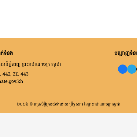
ក់ទំនង
បណ្តាញទំនាក
ធានីភ្នំពេញ ព្រះរាជាណាចក្រកម្ពុជា
1 442, 211 443
nate.gov.kh
២០២៦ © រក្សាសិទ្ធិគ្រប់យ៉ាងដោយ ព្រឹទ្ធសភា នៃព្រះរាជាណាចក្រកម្ពុជា