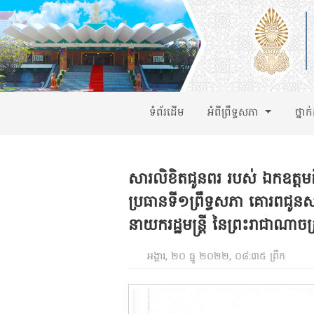
ទំព័រដើម
អំពីព្រឹទ្ធសភា
ថ្នាក
សារលិខិតជូនពរ របស់ ឯកឧត្តមក
ប្រធានទី១ព្រឹទ្ធសភា គោរពជូ
នាយករដ្ឋមន្ត្រី នៃព្រះរាជាណាចក្
អង្គារ, ២០ ធ្នូ ២០២២, ០៨:៣៥ ព្រឹក