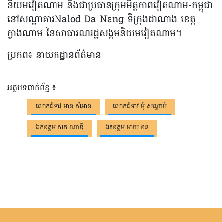
និយមវៀតណាម និងជាប្រធានក្រុមមិត្តភាពវៀតណាម-កម្ពុជា
នៅសណ្ឋាគារNalod Da Nang ទីក្រុងដាណាង ខេត្ត
ក្វាងណាម នៃសាធារណរដ្ឋសង្គមនិយមវៀតណាម។
ប្រភព៖ នាយកដ្ឋានព័ត៌មាន
អត្ថបទពាក់ព័ន្ធ ៖
លោកជំទាវ មាន សំអាន
លោកជំទាវ មុំ សណ្តាប់
ឯកឧត្តម សត ណាឌី
ឯកឧត្តម អាយ ខន