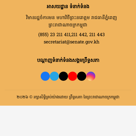
អាសយដ្ឋាន ទំនាក់ទំនង
វិមានរដ្ឋចំការមន មហាវិថីព្រះនរោត្តម រាជធានីភ្នំពេញ
ព្រះរាជាណាចក្រកម្ពុជា
(855) 23 211 411,211 442, 211 443
secretariat@senate.gov.kh
បណ្តាញទំនាក់ទំនងសង្គមព្រឹទ្ធសភា
២០២៦ © រក្សាសិទ្ធិគ្រប់យ៉ាងដោយ ព្រឹទ្ធសភា នៃព្រះរាជាណាចក្រកម្ពុជា