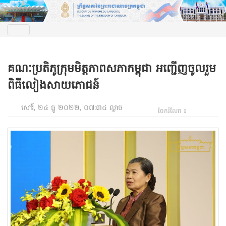
គណៈប្រតិភូក្រុមមិត្តភាពសភាកម្ពុជា អញ្ជើញចូលរួម
ពិធីលៀងសាយភោជន៍
សៅរ៍, ២៤ ធ្នូ ២០២២, ០៧:៣៤ ល្ងាច
ចែករំលែក ៖