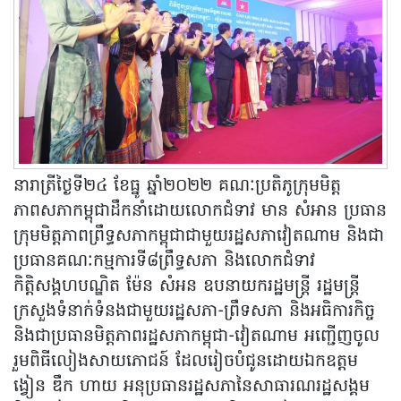
នារាត្រីថ្ងៃទី២៤ ខែធ្នូ ឆ្នាំ២០២២ គណៈប្រតិភូក្រុមមិត្ត
ភាពសភាកម្ពុជាដឹកនាំដោយលោកជំទាវ មាន សំអាន ប្រធាន
ក្រុមមិត្តភាពព្រឹទ្ធសភាកម្ពុជាជាមួយរដ្ឋសភាវៀតណាម និងជា
ប្រធានគណៈកម្មការទី៨ព្រឹទ្ធសភា និងលោកជំទាវ
កិត្តិសង្គហបណ្ឌិត ម៉ែន សំអន ឧបនាយករដ្ឋមន្ត្រី រដ្ឋមន្ត្រី
ក្រសួងទំនាក់ទំនងជាមួយរដ្ឋសភា-ព្រឹទសភា និងអធិការកិច្ច
និងជាប្រធានមិត្តភាពរដ្ឋសភាកម្ពុជា-វៀតណាម អញ្ជើញចូល
រួមពិធីលៀងសាយភោជន៍ ដែលរៀចបំជូនដោយឯកឧត្តម
ង្វៀន ឌឹក ហាយ អនុប្រធានរដ្ឋសភានៃសាធារណរដ្ឋសង្គម