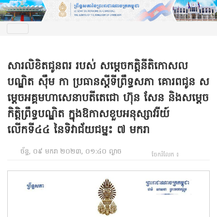
សារលិខិតជូនពរ របស់ សម្តេចកត្តិនីតិកោសល
បណ្ឌិត ស៊ឹម កា ប្រធានស្តីទីព្រឹទ្ធសភា គោរពជូន ស
ម្តេចអគ្គមហាសេនាបតីតេជោ ហ៊ុន សែន និងសម្តេច
កិត្តិព្រឹទ្ធបណ្ឌិត ក្នុងឱកាសខួបអនុស្សាវរីយ៍
លើកទី៤៤ នៃទិវាជ័យជម្នះ ៧ មករា
ច័ន្ទ, ០៩ មករា ២០២៣, ០១:៤០ ល្ងាច
ចែករំលែក ៖