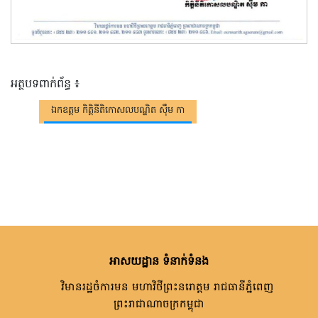
អត្ថបទពាក់ព័ន្ធ ៖
ឯកឧត្តម កិត្តិនីតិកោសលបណ្ឌិត ស៊ឹម កា
អាសយដ្ឋាន ទំនាក់ទំនង
វិមានរដ្ឋចំការមន មហាវិថីព្រះនរោត្តម រាជធានីភ្នំពេញ
ព្រះរាជាណាចក្រកម្ពុជា