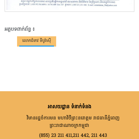
អត្ថបទពាក់ព័ន្ធ ៖
លោកជំទាវ ទីបូរ៉ាស៊ី
អាសយដ្ឋាន ទំនាក់ទំនង
វិមានរដ្ឋចំការមន មហាវិថីព្រះនរោត្តម រាជធានីភ្នំពេញ
ព្រះរាជាណាចក្រកម្ពុជា
(855) 23 211 411,211 442, 211 443