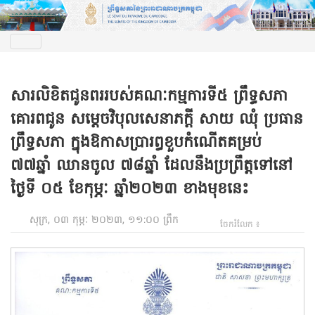
សារលិខិតជូនពររបស់គណៈកម្មការទី៥ ព្រឹទ្ធសភា
គោរពជូន សម្តេចវិបុលសេនាភក្ដី សាយ ឈុំ ប្រធាន
ព្រឹទ្ធសភា ក្នុងឱកាសប្រារព្ធខួបកំណើតគម្រប់
៧៧ឆ្នាំ ឈានចូល ៧៨ឆ្នាំ ដែលនឹងប្រព្រឹត្តទៅនៅ
ថ្ងៃទី ០៥ ខែកុម្ភៈ ឆ្នាំ២០២៣ ខាងមុខនេះ
សុក្រ, ០៣ កុម្ភៈ ២០២៣, ១១:០០ ព្រឹក
ចែករំលែក ៖