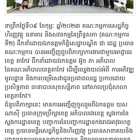
នាព្រឹកថ្ងៃទី០៩ ខែកុម្ភៈ ឆ្នាំ២០២៣ គណៈកម្មការសេដ្ឋកិច្ច
ហិរញ្ញវត្ថុ ធនាគារ និងសវនកម្មនៃព្រឹទ្ធសភា (គណៈកម្មការ
ទី២) ដឹកនាំដោយឯកឧត្តមកិត្តិសេដ្ឋាបណ្ឌិត ជា ជេដ្ឋ ប្រធាន
គណៈកម្មការ បានអញ្ជើញជួបពិភាក្សាការងារជាមួយអាជ្ញាធរ
ខេត្ត តាកែវ ដឹកនាំដោយឯកឧត្តម អ៊ូច ភា អភិបាល
នៃគណៈអភិបាលខេត្តតាកែវ ដើម្បីឈ្វេងយល់អំពី ការអភិវឌ្ឍ
មូលដ្ឋាន និងការបម្រើសេវាជូនប្រជាពលរដ្ឋ ប្រកបដោយ
ប្រសិទ្ធភាព ធានាបានសុខសន្តិភាព នៅសាលប្រជុំសាលា
ខេត្តតាកែវ។
ជំនួបពិភាក្សានេះ មានការអញ្ជើញចូលរួមពីឯកឧត្តម យស
ណាស៊ី ប្រធានក្រុមប្រឹក្សាខេត្ត អភិបាលរងខេត្ត ស្នងការនៃ
ស្នងការដ្ឋានខេត្ត បញ្ជាការនៃបញ្ជាការដ្ឋានកងរាជអាវុធហត្ថ
ខេត្ត ប្រធានមន្ទីរសេដ្ឋកិច្ចនិងហិរញ្ញវត្ថុ ប្រធានសាខាគយនិង
រដ្ឋាករខេត្តប្រធានសាខាពន្ធដាខេត្ត និងប្រធានរតនាគារខេត្ត