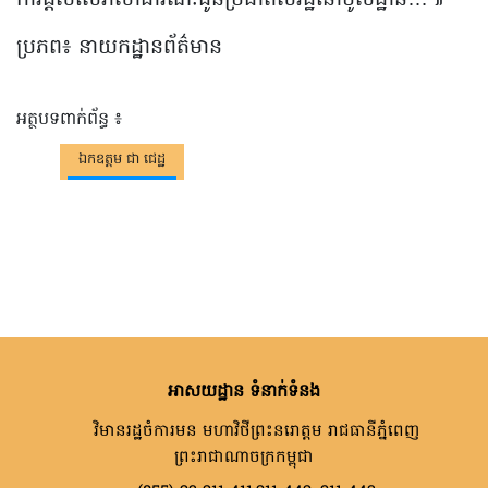
ប្រភព៖ នាយកដ្ឋានព័ត៌មាន
អត្ថបទពាក់ព័ន្ធ ៖
ឯកឧត្តម ជា ជេដ្ឋ
អាសយដ្ឋាន ទំនាក់ទំនង
វិមានរដ្ឋចំការមន មហាវិថីព្រះនរោត្តម រាជធានីភ្នំពេញ
ព្រះរាជាណាចក្រកម្ពុជា