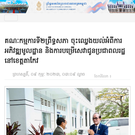
គណៈកម្មការទី២ព្រឹទ្ធសភា ចុះឈ្វេងយល់អំពីការ
អភិវឌ្ឍមូលដ្ឋាន និងការបម្រើសេវាជូនប្រជាពលរដ្ឋ
នៅខេត្តតាកែវ
ព្រហស្បតិ៍, ០៩ កុម្ភៈ ២០២៣, ០៣:០៩ ល្ងាច
ចែករំលែក ៖