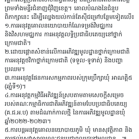
ព្រមទាំងមន្ទីរជំនាញជុំវិញខេត្ត។ គោលបំណងនៃជំនួប
ពិភាក្សានេះ ដើម្បីឈ្វេងយល់កាន់តែស៊ីជម្រៅបន្ថែមទៀតលើ៖
១.ការអនុវត្តគោលនយោបាយកំណែទម្រង់វិមជ្ឈការ
និងវិសហមជ្ឈការ ការអនុវត្តលទ្ធិប្រជាធិបតេយ្យនៅថ្នាក់
ក្រោមជាតិ។
២.ដោយផ្តោតសំខាន់លើការអភិវឌ្ឍមូលដ្ឋានថ្នាក់ក្រោមជាតិ
ការអនុវត្តថវិកាថ្នាក់ក្រោមជាតិ (ទទួល-ទូទាត់) និងបញ្ហា
ប្រឈម។
៣.ការអនុវត្តផែនការសកម្មភាពរបស់ក្រុមប្រឹក្សាឃុំ អាណត្តិ៥
(ឆាំ្នទី១)។
៤.ការអនុវត្តកម្មវិធីអភិវឌ្ឍន៍ស្របតាមតាមសេចក្តីសម្រេច
របស់គណៈកម្មាធិការជាតិអភិវឌ្ឍន៍តាមបែបប្រជាធិបតេយ្យ
(គ.ជ.អ.ប) តាមដំណាក់កាលថ្មី នៃការអភិវឌ្ឍមូលដ្ឋានឃុំ
ឆ្នាំ២០២២-២០២៣។
៥.ការបន្តអនុវត្តគោលនយោបាយភូមិ ឃុំ មានសុវត្ថិភាព និង
ការផ្តល់សេវាសាធារណៈជូនប្រជាពលរដ្ឋនៅមូលដ្ឋាន…៕