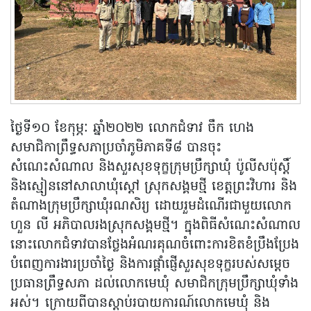
ថ្ងៃទី១០ ខែកុម្ភៈ ឆ្នាំ២០២២ លោកជំទាវ ចឹក ហេង
សមាជិកាព្រឹទ្ធសភាប្រចាំភូមិភាគទី៨ បានចុះ
សំណេះសំណាល និងសួរសុខទុក្ខក្រុមប្រឹក្សាឃុំ ប៉ូលីសប៉ុស្តិ៍
និងស្មៀននៅសាលាឃុំស្តៅ ស្រុកសង្គមថ្មី ខេត្តព្រះវិហារ និង
តំណាងក្រុមប្រឹក្សាឃុំរណសិរ្យ ដោយរួមដំណើរជាមួយលោក
ហួន លី អភិបាលរងស្រុកសង្គមថ្មី។ ក្នុងពិធីសំណេះសំណាល
នោះលោកជំទាវបានថ្លែងអំណរគុណចំពោះការខិតខំប្រឹងប្រែង
បំពេញការងារប្រចាំថ្ងៃ និងការផ្តាំផ្ញើសួរសុខទុក្ខរបស់សម្តេច
ប្រធានព្រឹទ្ធសភា ដល់លោកមេឃុំ សមាជិកក្រុមប្រឹក្សាឃុំទាំង
អស់។ ក្រោយពីបានស្តាប់របាយការណ៍លោកមេឃុំ និង