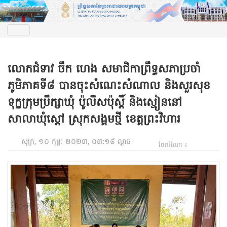
លោកជំទាវ ចឹក ហេង សមាជិកាព្រឹទ្ធសភាប្រចាំ
ភូមិភាគទី៨ បានចុះសំណេះសំណាល និងសួរសុខ
ទុក្ខក្រុមប្រឹក្សាឃុំ ប៉ូលីសប៉ុស្តិ៍ និងស្មៀននៅ
សាលាឃុំស្តៅ ស្រុកសង្គមថ្មី ខេត្តព្រះវិហារ
សុក្រ, ១០ កុម្ភៈ ២០២៣, ០៣:១៨ ល្ងាច
ចែករំលែក ៖