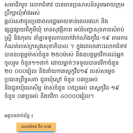
សមាជិករួច លោកជំទាវ បានមានប្រសាសន៍សូមអោយក្រុម
ប្រឹក្សាឃុំទាំងអស់
ផ្តល់សេវាជូនប្រជាពលរដ្ឋអោយទាន់ពេលវេលា និង
ផ្សព្វផ្សាយពីភូមិឃុំ មានសុវត្ថិភាព អប់រំបញ្ហាសុខភាពសំរាប់
ស្ត្រី និងកុមារ នាំគ្នាទទួលការចាក់វ៉ាក់សាំងកូវីដ-១៩ តាមការ
កំណត់របស់ក្រសួងសុខាភិបាល ។ ក្នុងពេលនោះលោកជំទាវ
បានឧបត្ថម្ដម៉ាស់ចំនួន ២៥០ម៉ាស់ និងឧបត្ថម្ភថវិកាដល់អ្នក
ចូលរួម ចំនួន១១នាក់ ដោយម្នាក់ៗទទួលបានថវិកាចំនួន
២០ ០០០រៀល និងនាំយកតេស្តកូវីដ១៩ របស់សម្តេច
ប្រធានព្រឺទ្ធសភា ជូនឃុំស្តៅ ចំនួន ០៣ប្រអប់
និងជូនឃុំរណសិរ្យ ម៉ាស់ចំនួន ០៥ប្រអប់ តេស្តកូវីដ-១៩
ចំនួន ០៣ប្រអប់ និងថវិកា ៤០០០០រៀល។
អត្ថបទពាក់ព័ន្ធ ៖
លោកជំទាវ ចឹក ហេង