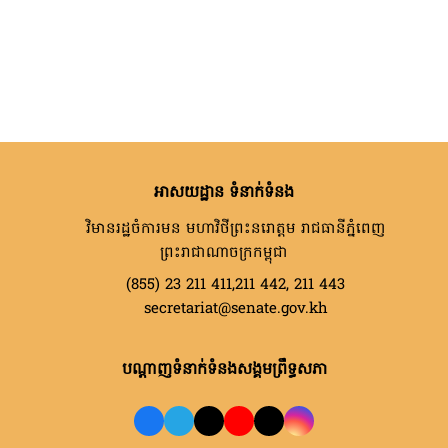
អាសយដ្ឋាន ទំនាក់ទំនង
វិមានរដ្ឋចំការមន មហាវិថីព្រះនរោត្តម រាជធានីភ្នំពេញ
ព្រះរាជាណាចក្រកម្ពុជា
(855) 23 211 411,211 442, 211 443
secretariat@senate.gov.kh
បណ្តាញទំនាក់ទំនងសង្គមព្រឹទ្ធសភា