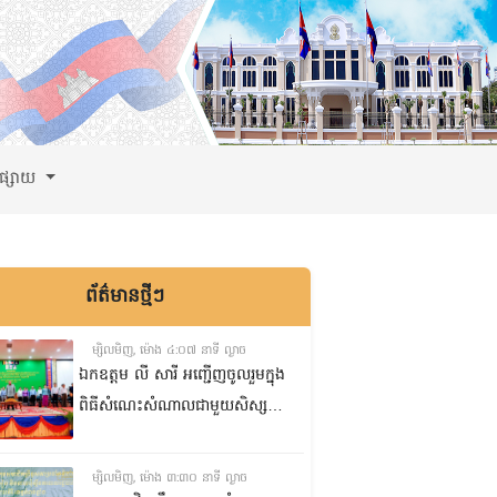
ពផ្សាយ
ព័ត៌មានថ្មីៗ
ម្សិលមិញ, ម៉ោង ៤:០៧ នាទី ល្ងាច
ឯកឧត្តម លី សារី អញ្ជើញចូលរួមក្នុង
ពិធីសំណេះសំណាលជាមួយសិស្ស
ត្រៀមប្រឡងសញ្ញាបត្រមធ្យមសិក្សា
ទុតិយភូមិ២០២៥-២០២៦
ម្សិលមិញ, ម៉ោង ៣:៣០ នាទី ល្ងាច