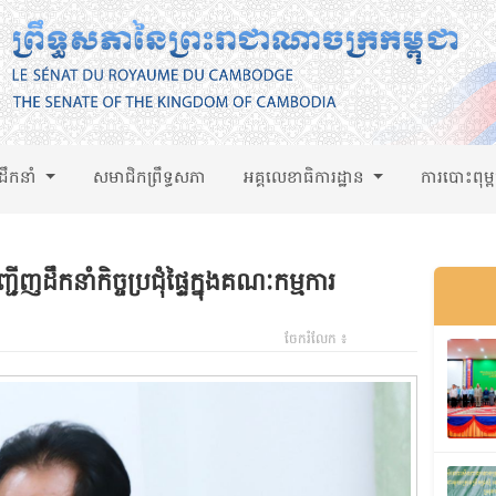
់ដឹកនាំ
សមាជិកព្រឹទ្ធសភា
អគ្គលេខាធិការដ្ឋាន
ការបោះពុម្
ើញដឹកនាំកិច្ចប្រជុំផ្ទៃក្នុងគណៈកម្មការ
ចែករំលែក ៖