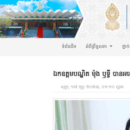
ទំព័រដើម
អំពីព្រឹទ្ធសភា
ថ្នាក
ឯកឧត្តមបណ្ឌិត ម៉ុង ឫទ្ធី បានអញ្ជ
សុក្រ, ១៧ កុម្ភៈ ២០២៣, ០១:១០ ល្ងាច