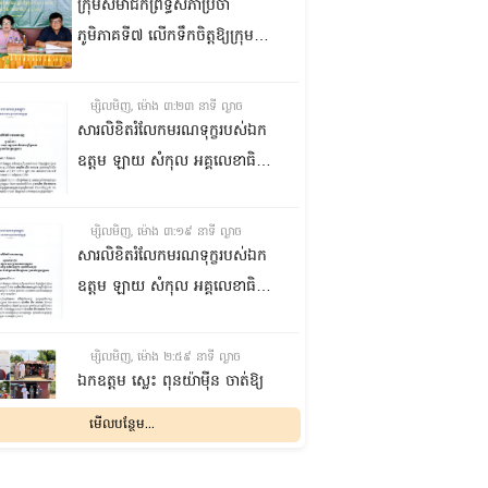
ក្រុមសមាជិកព្រឹទ្ធសភាប្រចាំ
ភូមិភាគទី៧ លើកទឹកចិត្តឱ្យក្រុម
ប្រឹក្សាឃុំក្នុងស្រុកជលគិរី រួមគ្នាបន្ត
បង្ករបង្កើនផលកសិកម្មបន្ថែមពីលើ
ម្សិលមិញ, ម៉ោង ៣:២៣ នាទី ល្ងាច
មុខរបបសព្វថ្ងៃ ដើម្បីឱ្យប្រជាពលរដ្ឋ
សារលិខិតរំលែកមរណទុក្ខរបស់ឯក
មានជីវភាពធូរធារ
ឧត្តម ឡាយ សំកុល អគ្គលេខាធិការ
ព្រឹទ្ធសភា ជូន ឯកឧត្តម ឡោក
ឆាយ អគ្គលេខាធិការរងព្រឹទ្ធសភា
ម្សិលមិញ, ម៉ោង ៣:១៩ នាទី ល្ងាច
ព្រមទាំងក្រុមគ្រួសារ ចំពោះមរណ
សារលិខិតរំលែកមរណទុក្ខរបស់ឯក
ភាព ឧបាសិកា លឹម អេងលាន ត្រូវ
ឧត្តម ឡាយ សំកុល អគ្គលេខាធិការ
ជាបងស្រីបង្កើតរបស់ឯកឧត្តម បាន
ព្រឹទ្ធសភា គោរពជូន លោកជំទាវ
ទទួលមរណភាព នៅថ្ងៃទី៥ ខែសីហា
ឡោក ខេង ប្រធានគណៈកម្មការ
ម្សិលមិញ, ម៉ោង ២:៥៩ នាទី ល្ងាច
ឆ្នាំ២០២៦ វេលាម៉ោង១:៥០នាទី
សុខាភិបាល សង្គមកិច្ច អតីត
ឯកឧត្តម ស្លេះ ពុនយ៉ាម៉ីន ចាត់ឱ្យ
រំលងអធ្រាត្រ ក្នុងជន្មាយុ៨១ឆ្នាំ
យុទ្ធជន យុវនីតិសម្បទា ការងារ
ក្រុមការងារនាំយកកញ្ចប់
មើលបន្ថែម...
ដោយរោគាពាធ នៅប្រទេសបារាំង
បណ្តុះបណ្តាលវិជ្ជាជីវៈ និងកិច្ចការនារី
អាហារចែកជូនបងប្អូនប្រជាពលរដ្ឋ
នៃរដ្ឋសភា ព្រមទាំងក្រុមគ្រួសារ
ម្សិលមិញ, ម៉ោង ២:៣២ នាទី ល្ងាច