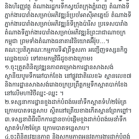
និងហិរញ្ញវត្ថុ តំណាងរដ្ឋករទឹកស្វយ័តក្រុងភ្នំពេញ តំណាងទី
ភ្នាក់ងារបារាំងសម្រាប់អភិវឌ្ឍន៍ប្រចាំអាស៊ីអាគ្នេយ៍ តំណាងទី
ភ្នាក់ងារបារាំងសម្រាប់អភិវឌ្ឍន៍ទីក្រុងប៉ារីស ប្រទេសបារាំង
តំណាងទីភ្នាក់ងារបារាំងសម្រាប់អភិវឌ្ឍន៍ព្រះរាជាណាចក្រ
កម្ពុជា ព្រមទាំងតំណាងធនាគារវិនិយោគអ៊ឺរ៉ុប…។
គណៈប្រតិភូគណៈកម្មការទី៩ព្រឹទ្ធសភា អញ្ជើញទស្សនកិច្ច
ឈ្វេងយល់ ទៅតាមកម្មវិធីដូចខាងក្រោម៖
១.ចុះត្រួតពិនិត្យវឌ្ឍនភាពគម្រោងការដ្ឋានសាងសង់
ស្ថានីយបូមទឹកឆៅបាក់ខែង នៅផ្លូវជាតិលេខ៦ ស្ពានលេខ៧
និងការដ្ឋានសាងសង់រោងចក្រប្រព្រឹត្តកម្មទឹកស្អាតបាក់ខែង
នៅលើមហាវិថីឈ្នះ-ឈ្នះ ។
២.ទស្សនាការដ្ឋានខួងដាក់បំពង់មេនាំទឹកស្អាតទំហំ២ម៉ែត្រ
ក្រោមបាតទន្លេសាប ស្ថិតនៅត្រើយខាងកើតស្ពានព្រែកព្នៅ។
៣.ទស្សនាពិធីបើកការដ្ឋានចាប់ផ្តើមខួងដាក់បំពង់មេនាំទឹក
ស្អាតទំហំ២ម៉ែត្រ ក្រោមបាតទន្លេសាប។
៤.ចុះពិនិត្យវឌ្ឍនភាព និងសកម្មភាពអនុវត្តការងារដាក់បំពង់