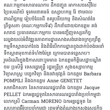
គណៈកម្មការសាធារណការ ដឹកជញ្ជូន អាកាសចរស៊ីវិល
ប្រៃសណីយ៍ ទូរគមនាគមន៍ ឧស្សាហកម្ម រ៉ែ ថាមពល
ពាណិជ្ជកម្ម រៀបចំដែនដី នគរូបនីយកម្ម និងសំណង់នៃ
ព្រឹទ្ធសភា (គណៈកម្មការទី៩) ដឹកនាំដោយឯកឧត្តម គង់
សារាជ ប្រធានគណៈកម្មការ បានអញ្ជើញទស្សនកិច្ច
ឈ្វេងយល់អំពីវឌ្ឍនភាពការដ្ឋានសាងសង់រោងចក្រប្រព្រឹត្ត
កម្មទឹកស្អាតបាក់ខែង និងពិធីបើកការដ្ឋានខួងដាក់បំពង់មេនាំ
ទឹកស្អាតមុខកាត់ទំហំ២ម៉ែត្រ ក្រោមបាតទន្លេសាប។
រួមដំណើរក្នុងឱកាសនោះរួមមាន ឯកឧត្តមកិត្តិសេដ្ឋាបណ្ឌិត
ចម ប្រសិទ្ធិ ទេសរដ្ឋមន្រ្តី រដ្ឋមន្រ្តីក្រ សួងឧស្សាហកម្ម
វិទ្យាសាស្រ្ត បច្ចេកវិទ្យា និងនវានុវត្តន៍ ឯកឧត្តម Barbara
POMPILI និងឯកឧត្តម Anne GENETET
សមាជិកសភា នៃសាធារណរដ្ឋបារាំង ឯកឧត្តម Jacque
PELLET ឯកអគ្គរដ្ឋទូតនៃសាធារណរដ្ឋបារាំងប្រចាំកម្ពុជា
លោកស្រី Carman MORENO ឯកអគ្គរដ្ឋទូត នៃ
សហភាពអ៊ឺរ៉ុបប្រចាំកម្ពុជា ព្រមទាំងតំណាងក្រសួងសេដ្ឋកិច្ច