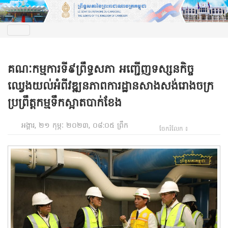
គណៈកម្មការទី៩ព្រឹទ្ធសភា អញ្ជើញទស្សនកិច្ច
ឈ្វេងយល់អំពីវឌ្ឍនភាពការដ្ឋានសាងសង់រោងចក្រ
ប្រព្រឹត្តកម្មទឹកស្អាតបាក់ខែង
អង្គារ, ២១ កុម្ភៈ ២០២៣, ០៨:០៥ ព្រឹក
ចែករំលែក ៖