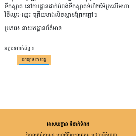
ទឹកស្អាត នៅការដ្ឋានដាក់បំពង់ទឹកស្អាតទំហំ២ម៉ែត្រលើមហា
វិថីឈ្នះ-ឈ្នះ ត្រើយខាងលិចស្ពានព្រែកព្នៅ៕
ប្រភព៖ នាយកដ្ឋានព័ត៌មាន
អត្ថបទពាក់ព័ន្ធ ៖
ឯកឧត្តម ជា ជេដ្ឋ
អាសយដ្ឋាន ទំនាក់ទំនង
វិមានរដ្ឋចំការមន មហាវិថីព្រះនរោត្តម រាជធានីភ្នំពេញ