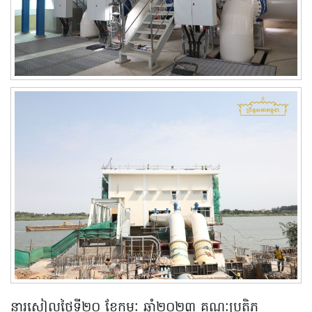
នារសៀលថ្ងៃទី២០ ខែកុម្ភៈ ឆ្នាំ២០២៣ គណៈប្រតិភូ