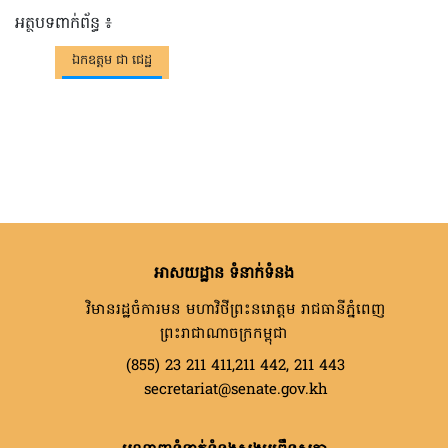
អត្ថបទពាក់ព័ន្ធ ៖
ឯកឧត្តម ជា ជេដ្ឋ
អាសយដ្ឋាន ទំនាក់ទំនង
វិមានរដ្ឋចំការមន មហាវិថីព្រះនរោត្តម រាជធានីភ្នំពេញ
ព្រះរាជាណាចក្រកម្ពុជា
(855) 23 211 411,211 442, 211 443
secretariat@senate.gov.kh