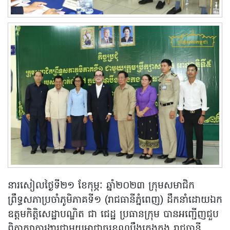
នារសៀលថ្ងៃទី២១ ខែកុម្ភៈ ឆ្នាំ២០២៣ ក្រុមសមាជិក
ព្រឹទ្ធសភាប្រចាំភូមិភាគទី១ (រាជធានីភ្នំពេញ) ដឹកនាំដោយឯក
ឧត្តមកិត្តិសេដ្ឋាបណ្ឌិត ជា ជេដ្ឋ ប្រធានក្រុម បានអញ្ជើញជួប
ពិភាក្សាការងារជាមួយអាជ្ញាធរខណ្ឌបឹងកេងកង រាជធានី