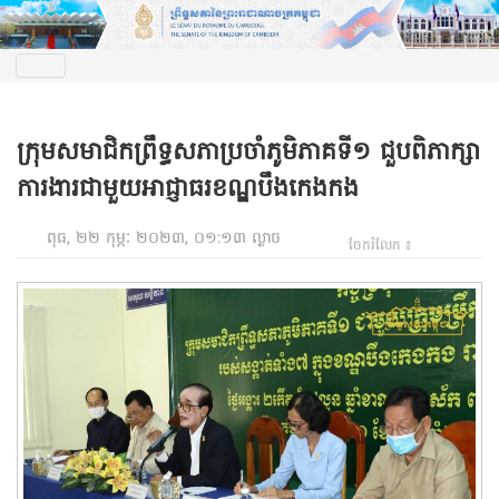
ក្រុមសមាជិកព្រឹទ្ធសភាប្រចាំភូមិភាគទី១ ជួបពិភាក្សា
ការងារជាមួយអាជ្ញាធរខណ្ឌបឹងកេងកង
ពុធ, ២២ កុម្ភៈ ២០២៣, ០១:១៣ ល្ងាច
ចែករំលែក ៖