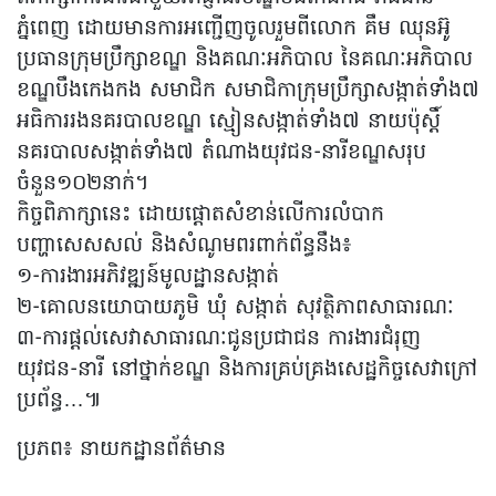
ភ្នំពេញ ដោយមានការអញ្ជើញចូលរួមពីលោក គឹម ឈុនអ៊ូ
ប្រធានក្រុមប្រឹក្សាខណ្ឌ និងគណៈអភិបាល នៃគណៈអភិបាល
ខណ្ឌបឹងកេងកង សមាជិក សមាជិកាក្រុមប្រឹក្សាសង្កាត់ទាំង៧
អធិការរងនគរបាលខណ្ឌ ស្មៀនសង្កាត់ទាំង៧ នាយប៉ុស្តិ៍
នគរបាលសង្កាត់ទាំង៧ តំណាងយុវជន-នារីខណ្ឌសរុប
ចំនួន១០២នាក់។
កិច្ចពិភាក្សានេះ ដោយផ្តោតសំខាន់លេីការលំបាក
បញ្ហាសេសសល់ និងសំណូមពរពាក់ព័ន្ធនឹង៖
១-ការងារអភិវឌ្ឍន៍មូលដ្ឋានសង្កាត់
២-គោលនយោបាយភូមិ ឃុំ សង្កាត់ សុវត្ថិភាពសាធារណៈ
៣-ការផ្តល់សេវាសាធារណៈជូនប្រជាជន ការងារជំរុញ
យុវជន-នារី នៅថ្នាក់ខណ្ឌ និងការគ្រប់គ្រងសេដ្ឋកិច្ចសេវាក្រៅ
ប្រព័ន្ធ…៕
ប្រភព៖ នាយកដ្ឋានព័ត៌មាន