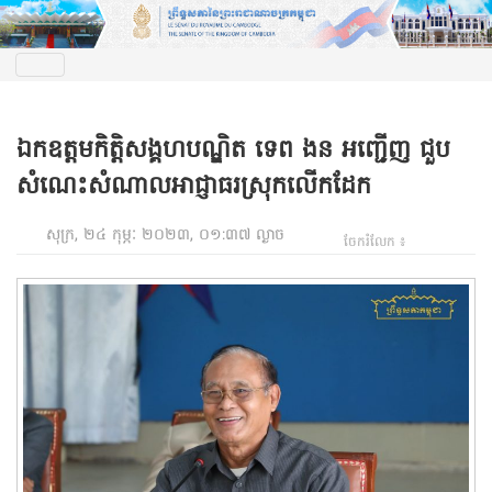
ឯកឧត្តមកិត្តិសង្គហបណ្ឌិត ទេព ងន អញ្ជើញ ជួប
សំណេះសំណាលអាជ្ញាធរស្រុកលើកដែក
សុក្រ, ២៤ កុម្ភៈ ២០២៣, ០១:៣៧ ល្ងាច
ចែករំលែក ៖