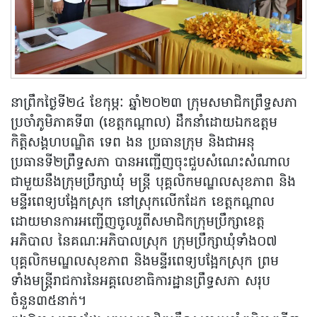
នាព្រឹកថ្ងៃទី២៤ ខែកុម្ភៈ ឆ្នាំ២០២៣ ក្រុមសមាជិកព្រឹទ្ធសភា
ប្រចាំភូមិភាគទី៣ (ខេត្តកណ្តាល) ដឹកនាំដោយឯកឧត្តម
កិត្តិសង្គហបណ្ឌិត ទេព ងន ប្រធានក្រុម និងជាអនុ
ប្រធានទី២ព្រឹទ្ធសភា បានអញ្ជើញចុះជួបសំណេះសំណាល
ជាមួយនឹងក្រុមប្រឹក្សាឃុំ មន្រ្តី បុគ្គលិកមណ្ឌលសុខភាព និង
មន្ទីរពេទ្យបង្អែកស្រុក នៅស្រុកលើកដែក ខេត្តកណ្តាល
ដោយមានការអញ្ជើញចូលរួពីសមាជិកក្រុមប្រឹក្សាខេត្ត
អភិបាល នៃគណៈអភិបាលស្រុក ក្រុមប្រឹក្សាឃុំទាំង០៧
បុគ្គលិកមណ្ឌលសុខភាព និងមន្ទីរពេទ្យបង្អែកស្រុក ព្រម
ទាំងមន្រ្តីរាជការនៃអគ្គលេខាធិការដ្ឋានព្រឹទ្ធសភា សរុប
ចំនួន៣៥នាក់។