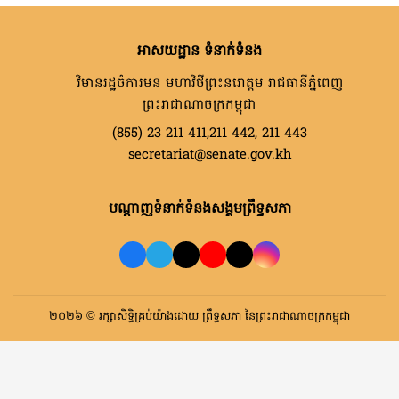
អាសយដ្ឋាន ទំនាក់ទំនង
វិមានរដ្ឋចំការមន មហាវិថីព្រះនរោត្តម រាជធានីភ្នំពេញ
ព្រះរាជាណាចក្រកម្ពុជា
(855) 23 211 411,211 442, 211 443
secretariat@senate.gov.kh
បណ្តាញទំនាក់ទំនងសង្គមព្រឹទ្ធសភា
២០២៦ © រក្សាសិទ្ធិគ្រប់យ៉ាងដោយ ព្រឹទ្ធសភា នៃព្រះរាជាណាចក្រកម្ពុជា