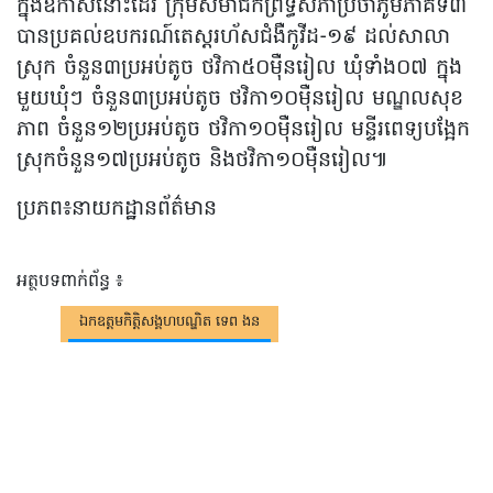
ក្នុងឱកាសនោះដែរ ក្រុមសមាជិកព្រឹទ្ធសភាប្រចាំភូមិភាគទី៣
បានប្រគល់ឧបករណ៍តេស្តរហ័សជំងឺកូវីដ-១៩ ដល់សាលា
ស្រុក ចំនួន៣ប្រអប់តូច ថវិកា៥០ម៉ឺនរៀល ឃុំទាំង០៧ ក្នុង
មួយឃុំៗ ចំនួន៣ប្រអប់តូច ថវិកា១០ម៉ឺនរៀល មណ្ឌលសុខ
ភាព ចំនួន១២ប្រអប់តូច ថវិកា១០ម៉ឺនរៀល មន្ទីរពេទ្យបង្អែក
ស្រុកចំនួន១៧ប្រអប់តូច និងថវិកា១០ម៉ឺនរៀល៕
ប្រភព៖នាយកដ្ឋានព័ត៌មាន
អត្ថបទពាក់ព័ន្ធ ៖
ឯកឧត្តមកិត្តិសង្គហបណ្ឌិត ទេព ងន