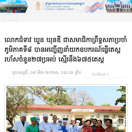
លោកជំទាវ ឃួន ឃុនឌី ជាសមាជិកាព្រឹទ្ធសភាប្រចាំ
ភូមិភាគទី៨ បានអញ្ជើញនាំយកឧបករណ៍ធ្វើតេស្ត
រហ័សចំនួន២៧ប្រអប់ ស្មើរនឹង៦៧៥តេស្ត
ព្រហស្បតិ៍, ០៩ មីនា ២០២៣, ០៨:០៦ ព្រឹក
ចែករំលែក ៖