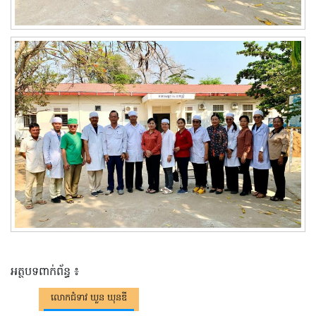
អត្ថបទពាក់ព័ន្ធ ៖
លោកជំទាវ ឃួន ឃុនឌី