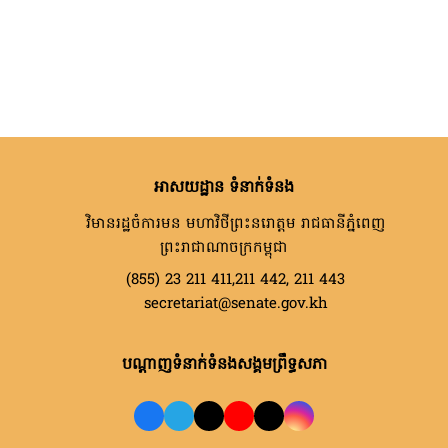
អាសយដ្ឋាន ទំនាក់ទំនង
វិមានរដ្ឋចំការមន មហាវិថីព្រះនរោត្តម រាជធានីភ្នំពេញ
ព្រះរាជាណាចក្រកម្ពុជា
(855) 23 211 411,211 442, 211 443
secretariat@senate.gov.kh
បណ្តាញទំនាក់ទំនងសង្គមព្រឹទ្ធសភា