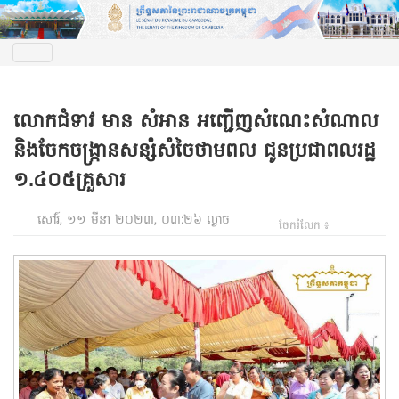
លោកជំទាវ មាន សំអាន អញ្ជើញសំណេះសំណាល
និងចែកចង្រ្កានសន្សំសំចៃថាមពល ជូនប្រជាពលរដ្ឋ
១.៤០៥គ្រួសារ
សៅរ៍, ១១ មីនា ២០២៣, ០៣:២៦ ល្ងាច
ចែករំលែក ៖