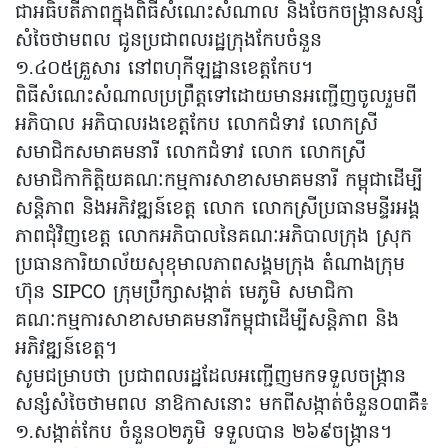
ជាអធិបតីភាពក្នុងពិធីសំណេះសំណាល និងចែកចង្រ្កានសន្សំ
សំចៃថាមពល ជូនប្រជាពលរដ្ឋក្រុងកែបចំនួន
១.៤០៥គ្រួសារ នៅពហុកីឡដ្ឋានខេត្តកែប។
ពិធីសំណេះសំណាលប្រព្រឹត្តទៅដោយមានអញ្ជើញចូលរួមពី
អភិបាល អភិបាលរងខេត្តកែប លោកជំទាវ លោកស្រី
សមាជិកសមាគមនារី លោកជំទាវ លោក លោកស្រី
សមាជិកាកិត្តិយគណៈកម្មការសាខាសមាគមនារី កម្ពុជាដើម្បី
សន្តិភាព និងអភិវឌ្ឍន៍ខេត្ត លោក លោកស្រីប្រធានមន្ទីរអង្គ
ភាពជុំវិញខេត្ត លោកអភិបាលនៃគណៈអភិបាលក្រុង ស្រុក
ប្រធានការិយាល័យសុខុមាលភាពសង្គមក្រុង តំណាងក្រុម
ហ៊ុន SIPCO ក្រុមប្រឹក្សាសង្កាត់ មេភូមិ សមាជិកា
គណៈកម្មការសាខាសមាគមនារីកម្ពុជាដើម្បីសន្តិភាព និង
អភិវឌ្ឍន៍ខេត្ត។
សូមជម្រាបថា ប្រជាពលរដ្ឋដែលអញ្ជើញមកទទួលចង្ក្រាន
សន្សំសំចៃថាមពល នាឱកាសនោះ មកពីសង្កាត់ចំនួន០៣គឺ៖
១.សង្កាត់កែប ចំនួន០២ភូមិ ទទួលបាន ២៦៩ចង្ក្រាន។