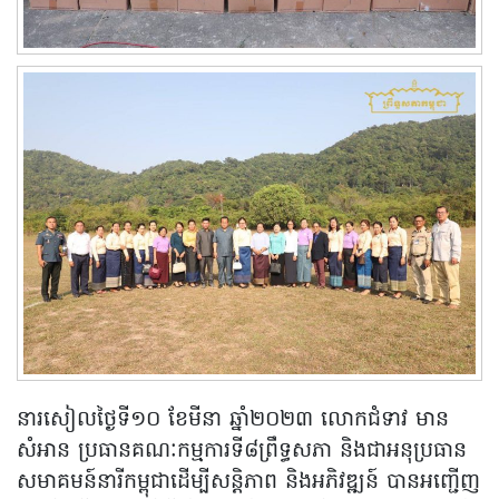
នារសៀលថ្ងៃទី១០ ខែមីនា ឆ្នាំ២០២៣ លោកជំទាវ មាន
សំអាន ប្រធានគណៈកម្មការទី៨ព្រឹទ្ធសភា និងជាអនុប្រធាន
សមាគមន៍នារីកម្ពុជាដើម្បីសន្តិភាព និងអភិវឌ្ឍន៍ បានអញ្ជើញ