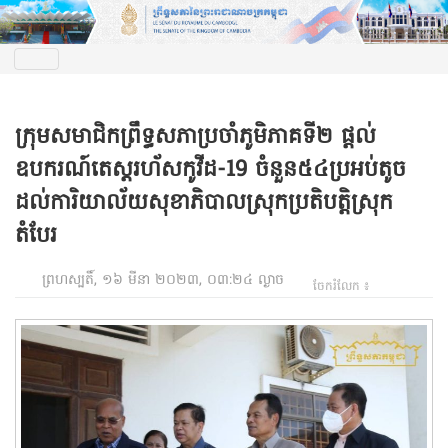
ក្រុមសមាជិកព្រឹទ្ធសភាប្រចាំភូមិភាគទី២ ផ្តល់
ឧបករណ៍តេស្តរហ័សកូវីដ-19 ចំនួន៥៤ប្រអប់តូច
ដល់ការិយាល័យសុខាភិបាលស្រុកប្រតិបត្តិស្រុក
តំបែរ
ព្រហស្បតិ៍, ១៦ មីនា ២០២៣, ០៣:២៤ ល្ងាច
ចែករំលែក ៖