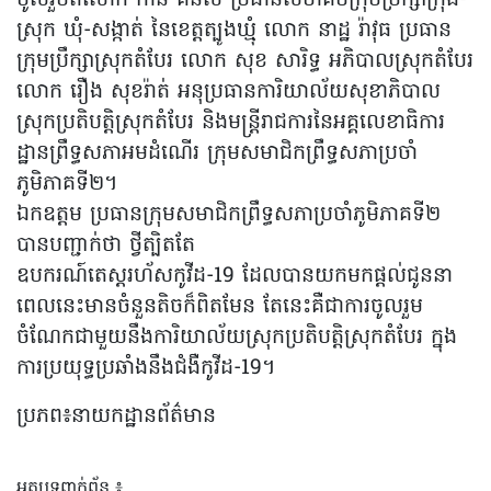
ចូលរួមពីលោក កាន់ គន់លី ប្រធានសមាគមក្រុមប្រឹក្សាក្រុង-
ស្រុក ឃុំ-សង្កាត់ នៃខេត្តត្បូងឃ្មុំ លោក នាដ្ឋ រ៉ាវុធ ប្រធាន
ក្រុមប្រឹក្សាស្រុកតំបែរ លោក សុខ សារិទ្ធ អភិបាលស្រុកតំបែរ
លោក រឿង សុខរ៉ាត់ អនុប្រធានការិយាល័យសុខាភិបាល
ស្រុកប្រតិបត្តិស្រុកតំបែរ និងមន្រ្តីរាជការនៃអគ្គលេខាធិការ
ដ្ឋានព្រឹទ្ធសភាអមដំណើរ ក្រុមសមាជិកព្រឹទ្ធសភាប្រចាំ
ភូមិភាគទី២។
ឯកឧត្តម ប្រធានក្រុមសមាជិកព្រឹទ្ធសភាប្រចាំភូមិភាគទី២
បានបញ្ជាក់ថា ថ្វីត្បិតតែ
ឧបករណ៍តេស្តរហ័សកូវីដ-19 ដែលបានយកមកផ្តល់ជូននា
ពេលនេះមានចំនួនតិចក៏ពិតមែន តែនេះគឺជាការចូលរួម
ចំណែកជាមួយនឹងការិយាល័យស្រុកប្រតិបត្តិស្រុកតំបែរ ក្នុង
ការប្រយុទ្ធប្រឆាំងនឹងជំងឺកូវីដ-19។
ប្រភព៖នាយកដ្ឋានព័ត៌មាន
អត្ថបទពាក់ព័ន្ធ ៖