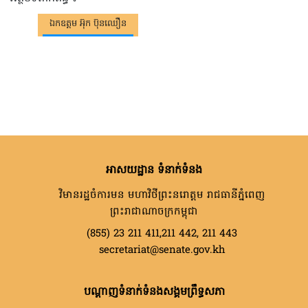
ឯកឧត្តម អ៊ុក ប៊ុនឈឿន
អាសយដ្ឋាន ទំនាក់ទំនង
វិមានរដ្ឋចំការមន មហាវិថីព្រះនរោត្តម រាជធានីភ្នំពេញ
ព្រះរាជាណាចក្រកម្ពុជា
(855) 23 211 411,211 442, 211 443
secretariat@senate.gov.kh
បណ្តាញទំនាក់ទំនងសង្គមព្រឹទ្ធសភា