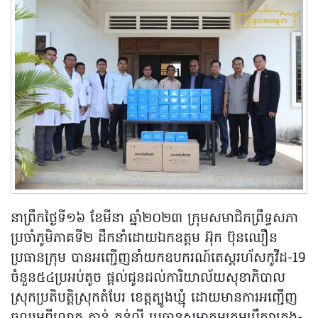
នាព្រឹកថ្ងៃទី១៦ ខែមីនា ឆ្នាំ២០២៣ ក្រុមសមាជិកព្រឹទ្ធសភា
ប្រចាំភូមិភាគទី២ ដឹកនាំដោយឯកឧត្តម អ៊ុក ប៊ុនឈឿន
ប្រធានក្រុម បានអញ្ជើញនាំយកឧបករណ៍តេស្តរហ័សកូវីដ-19
ចំនួន៥៤ប្រអប់តូច ផ្តល់ជូនដល់ការិយាល័យសុខាភិបាល
ស្រុកប្រតិបត្តិស្រុកតំបែរ ខេត្តត្បូងឃ្មុំ ដោយមានការអញ្ជើញ