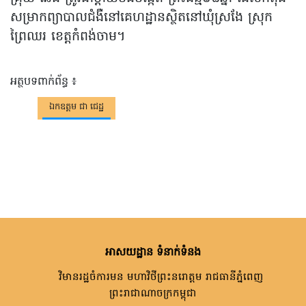
សម្រាកព្យាបាលជំងឺនៅគេហដ្ឋានស្ថិតនៅឃុំស្រងែ ស្រុក
ព្រៃឈរ ខេត្តកំពង់ចាម។
អត្ថបទពាក់ព័ន្ធ ៖
ឯកឧត្តម ជា ជេដ្ឋ
អាសយដ្ឋាន ទំនាក់ទំនង
វិមានរដ្ឋចំការមន មហាវិថីព្រះនរោត្តម រាជធានីភ្នំពេញ
ព្រះរាជាណាចក្រកម្ពុជា