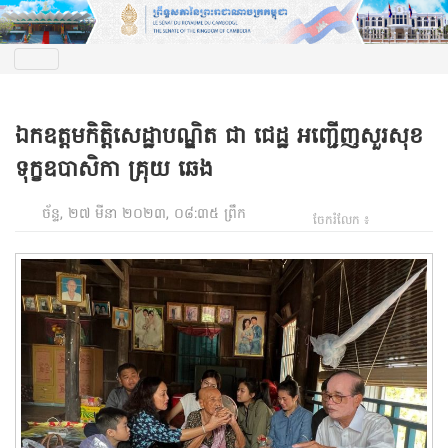
ឯកឧត្តមកិត្តិសេដ្ឋាបណ្ឌិត ជា ជេដ្ឋ អញ្ជើញសួរសុខ
ទុក្ខឧបាសិកា គ្រុយ ឆេង
ច័ន្ទ, ២៧ មីនា ២០២៣, ០៨:៣៥ ព្រឹក
ចែករំលែក ៖