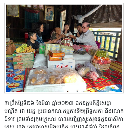
នាព្រឹកថ្ងៃទី២៦ ខែមីនា ឆ្នាំ២០២៣ ឯកឧត្តមកិត្តិសេដ្ឋា
បណ្ឌិត ជា ជេដ្ឋ ប្រធានគណៈកម្មការទី២ព្រឹទ្ធសភា និងលោក
ជំទាវ ព្រមទាំងក្រុមគ្រួសារ បានអញ្ជើញសួរសុខទុក្ខឧបាសិកា
គ្រុយ ឆេង ត្រូវជាម្តាយមីងបង្កើត ព្រះជន្ម៩៨ឆ្នាំ ដែលកំពុង