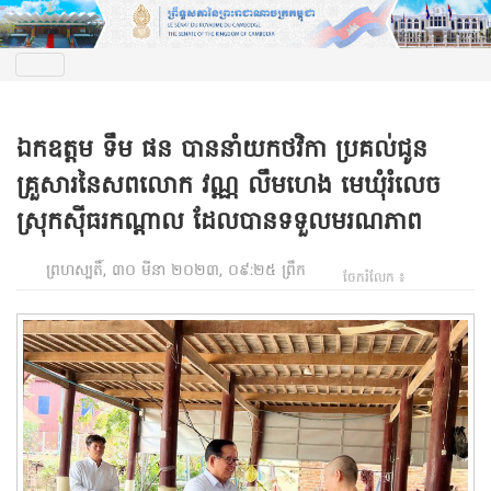
ឯកឧត្តម ទឹម ផន បាននាំយកថវិកា ប្រគល់ជូន
គ្រួសារនៃសពលោក វណ្ណ លឹមហេង មេឃុំរំលេច
ស្រុកសុីធរកណ្តាល ដែលបានទទួលមរណភាព
ព្រហស្បតិ៍, ៣០ មីនា ២០២៣, ០៩:២៥ ព្រឹក
ចែករំលែក ៖