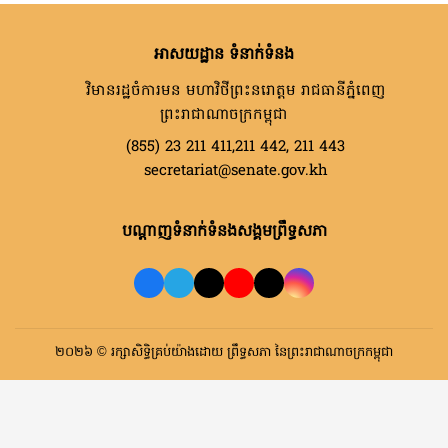
អាសយដ្ឋាន ទំនាក់ទំនង
វិមានរដ្ឋចំការមន មហាវិថីព្រះនរោត្តម រាជធានីភ្នំពេញ
ព្រះរាជាណាចក្រកម្ពុជា
(855) 23 211 411,211 442, 211 443
secretariat@senate.gov.kh
បណ្តាញទំនាក់ទំនងសង្គមព្រឹទ្ធសភា
២០២៦ © រក្សាសិទ្ធិគ្រប់យ៉ាងដោយ ព្រឹទ្ធសភា នៃព្រះរាជាណាចក្រកម្ពុជា