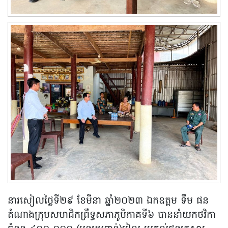
នារសៀលថ្ងៃទី២៩ ខែមីនា ឆ្នាំ២០២៣ ឯកឧត្តម ទឹម ផន
តំណាងក្រុមសមាជិកព្រឹទ្ធសភាភូមិភាគទី៦ បាននាំយកថវិកា