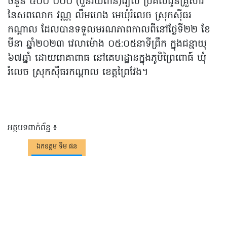
ចំនួន ៤០០ ០០០ (បួនរយពាន់)រៀល ប្រគល់ជូនគ្រួសារ
នៃសពលោក វណ្ណ លឹមហេង មេឃុំរំលេច ស្រុកសុីធរ
កណ្តាល ដែលបានទទួលមរណភាពកាលពីនៅថែ្ងទី២២ ខែ
មីនា ឆ្នាំ២០២៣ វេលាម៉ោង ០៥:០៥នាទីព្រឹក ក្នុងជន្មាយុ
៦៧ឆ្នាំ ដោយរោគាពាធ នៅគេហដ្ឋានក្នុងភូមិព្រៃពោធ៍ ឃុំ
រំលេច ស្រុកសុីធរកណ្តាល ខេត្តព្រៃវែង។
អត្ថបទពាក់ព័ន្ធ ៖
ឯកឧត្តម ទឹម ផន