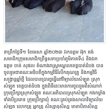
នាព្រឹកថ្ងៃទី១ ខែមេសា ឆ្នាំ២០២៣ ឯកឧត្តម អ៊ុក គង់
សមាជិកក្រុមសមាជិកព្រឹទ្ធសភាប្រចាំភូមិភាគទី៤ និងឯក
ឧត្តម ចាន់ សុផល តំណាងរាស្រ្តមណ្ឌលខេត្តបាត់ដំបង បាន
ចូលរួមជាគណៈអធិបតីក្នុងកម្មវិធីរំលឹកគុណគ្រូ និងកម្មវិធី
សង្រ្កាន្តឆ្នាំថ្មី ដែលបានប្រារព្ធធ្វើនៅវិទ្យាល័យសំឡូត ស្រុក
សំឡូត ខេត្តបាត់ដំបង ក្នុងពិធីនេះមានការចូលរួមពីសំណាក់
ក្រុមប្រឹក្សាស្រុកសំឡូត គណៈអភិបាលស្រុកសំឡូត កងកម្លាំង
ទាំងបីប្រភេទ ក្រុមប្រឹក្សាឃុំ គណៈគ្រប់គ្រងសាលាវិទ្យាល័យ
សំឡូត លោកគ្រូ អ្នកគ្រូ សិស្សានុសិស្ស មាតាបិតាសិស្ស