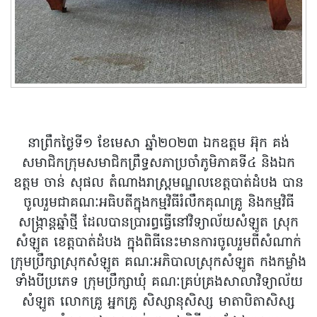
នាព្រឹកថ្ងៃទី១ ខែមេសា ឆ្នាំ២០២៣ ឯកឧត្តម អ៊ុក គង់
សមាជិកក្រុមសមាជិកព្រឹទ្ធសភាប្រចាំភូមិភាគទី៤ និងឯក
ឧត្តម ចាន់ សុផល តំណាងរាស្រ្តមណ្ឌលខេត្តបាត់ដំបង បាន
ចូលរួមជាគណៈអធិបតីក្នុងកម្មវិធីរំលឹកគុណគ្រូ និងកម្មវិធី
សង្រ្កាន្តឆ្នាំថ្មី ដែលបានប្រារព្ធធ្វើនៅវិទ្យាល័យសំឡូត ស្រុក
សំឡូត ខេត្តបាត់ដំបង ក្នុងពិធីនេះមានការចូលរួមពីសំណាក់
ក្រុមប្រឹក្សាស្រុកសំឡូត គណៈអភិបាលស្រុកសំឡូត កងកម្លាំង
ទាំងបីប្រភេទ ក្រុមប្រឹក្សាឃុំ គណៈគ្រប់គ្រងសាលាវិទ្យាល័យ
សំឡូត លោកគ្រូ អ្នកគ្រូ សិស្សានុសិស្ស មាតាបិតាសិស្ស