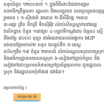
សរុបចំនួន ១២០០នាក់ ។ ក្នុងពិធីនោះដែរឯកឧត្តម
សមាជិកព្រឹទ្ធសភា រដ្ឋសភា និងសប្បុរជន បានចូលរួមឧបត្ថម្ភ
រួមមាន ៖ ១-ស៊ីមងត៍ ៣តោន ២-ជីសិរីរាង្គ ១តោន
៣-អង្ករ ត្រីខ ទឹកត្រី ទឹកស៊ីអ៉ីវ សំរាប់សិស្សស្នាក់នៅអន្តេ
វាសិកដ្ឋាន ចំនួន ១៣៥រូប ៤-បន្ទប់ទឹកស្តង់ដារ ចំនួន៤ ស្មើ
នឹងតម្លៃ ៨០០០ ដុល្លា ជាអំណោយរបស់អង្គការ MJP
ដោយបន្ថែមចាស់២ សរុប ៦បន្ទប់ទឹក ៥-តេស្ត
រហ័សកូវីដ-១៩ ចំនួន ២កេសធំ សំរាប់មណ្ឌលសុខភាពស្រុក
និងអធិការដ្ឋាននគរបាលស្រុក ៦-សៀវភៅច្បាប់កំពូល និង
សៀវភៅដោះស្រាយទំនាស់ក្រៅប្រព័ន្ធតុលាការ ជូនរដ្ឋបាល
ស្រុក និងរដ្ឋបាលឃុំទាំង៧ ផងដែរ។
អត្ថបទពាក់ព័ន្ធ ៖
ឯកឧត្តម អ៊ុក គង់