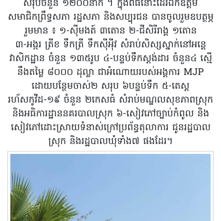
សរុបចំនួន ១២០០នាក់ ។ ក្នុងពិធីនោះដែរឯកឧត្តម
សមាជិកព្រឹទ្ធសភា រដ្ឋសភា និងសប្បុរជន បានចូលរួមឧបត្ថម្ភ
រួមមាន ៖ ១-ស៊ីមងត៍ ៣តោន ២-ជីសិរីរាង្គ ១តោន
៣-អង្ករ ត្រីខ ទឹកត្រី ទឹកស៊ីអ៉ីវ សំរាប់សិស្សស្នាក់នៅអន្តេ
វាសិកដ្ឋាន ចំនួន ១៣៥រូប ៤-បន្ទប់ទឹកស្តង់ដារ ចំនួន៤ ស្មើ
នឹងតម្លៃ ៨០០០ ដុល្លា ជាអំណោយរបស់អង្គការ MJP
ដោយបន្ថែមចាស់២ សរុប ៦បន្ទប់ទឹក ៥-តេស្ត
រហ័សកូវីដ-១៩ ចំនួន ២កេសធំ សំរាប់មណ្ឌលសុខភាពស្រុក
និងអធិការដ្ឋាននគរបាលស្រុក ៦-សៀវភៅច្បាប់កំពូល និង
សៀវភៅដោះស្រាយទំនាស់ក្រៅប្រព័ន្ធតុលាការ ជូនរដ្ឋបាល
ស្រុក និងរដ្ឋបាលឃុំទាំង៧ ផងដែរ។