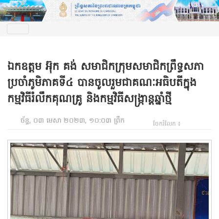
ឯកឧត្តម អ៊ុក គង់ សមាជិកក្រុមសមាជិកព្រឹទ្ធសភា
ប្រចាំភូមិភាគទី៤ បានចូលរួមជាគណៈអធិបតីក្នុង
កម្មវិធីរំលឹកគុណគ្រូ និងកម្មវិធីសង្រ្កាន្តឆ្នាំថ្មី
ច័ន្ទ, ០៣ មេសា ២០២៣, ១០:០៣ ព្រឹក
ចែករំលែក ៖