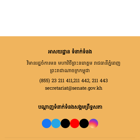
អាសយដ្ឋាន ទំនាក់ទំនង
វិមានរដ្ឋចំការមន មហាវិថីព្រះនរោត្តម រាជធានីភ្នំពេញ
ព្រះរាជាណាចក្រកម្ពុជា
(855) 23 211 411,211 442, 211 443
secretariat@senate.gov.kh
បណ្តាញទំនាក់ទំនងសង្គមព្រឹទ្ធសភា