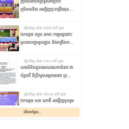
កំពង់ចាម
ក្រុមសមាជិកព្រឹទ្ធសភាប្រចាំ
ភូមិភាគទី៣ អញ្ជើញចុះពង្រឹងមុខងារ
តំណាងរបស់ខ្លួន ការពារសិទ្ធិ
និងផលប្រយោជន៍ជូនក្រុមប្រឹក្សាឃុំ
ម្សិលមិញ, ម៉ោង ១:៣៧ នាទី ល្ងាច
និងប្រជាពលរដ្ឋនៅស្រុកកណ្តាល
ឯកឧត្តម ឈួន ឆាម៖ ការរួមគ្នាដោះ
ស្ទឹង ខេត្តកណ្តាល
ស្រាយបញ្ហាមូលដ្ឋាន និងពង្រឹងការ
ផ្តល់សេវាសាធារណៈ គឺជាកត្តាសំខាន់
ក្នុងការលើកកម្ពស់ជីវភាពប្រជា
ម្សិលមិញ, ម៉ោង ១:១០ នាទី ល្ងាច
ពលរដ្ឋ
សារលិខិតជូនពររបស់លោកជំទាវ ជា
ច័ន្ទទេវី ទីប្រឹក្សា​សម្តេចតេជោ ប្រធាន
ព្រឹទ្ធសភា គោរពជូន សម្តេចអគ្គមហា
សេនាបតីតេជោ ហ៊ុន សែន ប្រធាន
ម្សិលមិញ, ម៉ោង ១២:០៦ នាទី ល្ងាច
ព្រឹទ្ធសភា និងជាប្រធានក្រុមឧត្តម
ឯកឧត្ដម សត ណាឌី អញ្ជើញចូលរួម
ប្រឹក្សាផ្ទាល់ព្រះមហាក្សត្រ នៃ
ក្នុងពិធីបើកកិច្ចប្រជុំរដ្ឋមន្ត្រីលើវិស័យ
មើលបន្ថែម...
ព្រះរាជាណាចក្រកម្ពុជា ក្នុងឱកាសដ៏
មុខងារសាធារណៈអាស៊ាន
មង្គលសួស្តីសិរីបវរមហាប្រសើរថ្លៃ
លើកទី២៣ និងអាស៊ានបូកបី
ម្សិលមិញ, ម៉ោង ១០:៤៨ នាទី ព្រឹក