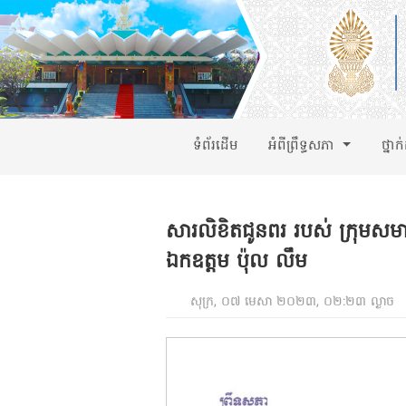
ទំព័រដើម
អំពីព្រឹទ្ធសភា
ថ្នាក
សារលិខិតជូនពរ របស់ ក្រុមសមាជ
ឯកឧត្តម ប៉ុល លឹម
សុក្រ, ០៧ មេសា ២០២៣, ០២:២៣ ល្ងាច