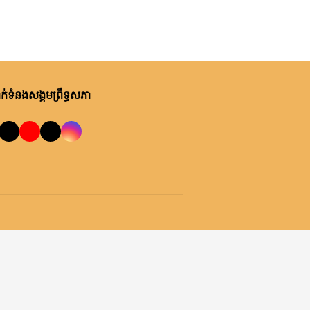
អង្គារ, ០៤ សីហា ២០២៦
លេខាធិការដ្ឋានអាកាសចរណ៍ស៊ីវិល
កិច្ចប្រជុំត្រួតពិនិត្យរបាយការណ៍
សមិទ្ធផលការងារខែមេសា-កក្កដា
និងទិសដៅការងារខែសីហា-កញ្ញា
របស់ខុទ្ទកាល័យសម្តេចតេជោ
អង្គារ, ០៤ សីហា ២០២៦
់ទំនងសង្គមព្រឹទ្ធសភា
ប្រធានព្រឹទ្ធសភា
ឯកឧត្តមបណ្ឌិត ធន់ វឌ្ឍនា លើក
ទឹកចិត្តឱ្យពិនិត្យមើលឯកសារគតិយុត្ត
គាំទ្រច្បាប់ដែលបានអនុម័តហើយ
ច័ន្ទ, ០៣ សីហា ២០២៦
ព្រឹទ្ធសភារៀបចំសិក្ខាសាលាស្តីពី
«ស្ថានភាពសេដ្ឋកិច្ចកម្ពុជា និងមាគ៌ា
ឆ្ពោះទៅកាន់ឆ្នាំ២០៥០»
ច័ន្ទ, ០៣ សីហា ២០២៦
សារលិខិតជូនពររបស់លោកជំទាវ
បណ្ឌិត ចាន់ សុទ្ធាវី ប្រធាន
គណៈកម្មការ​ទី៦ព្រឹទ្ធសភា គោរពជូន