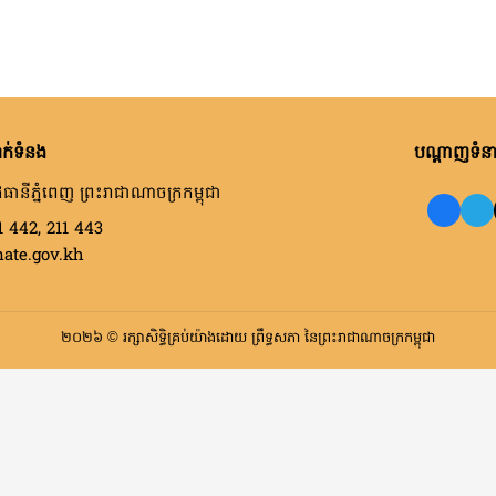
ក់ទំនង
បណ្តាញទំនាក
ធានីភ្នំពេញ ព្រះរាជាណាចក្រកម្ពុជា
1 442, 211 443
nate.gov.kh
២០២៦ © រក្សាសិទ្ធិគ្រប់យ៉ាងដោយ ព្រឹទ្ធសភា នៃព្រះរាជាណាចក្រកម្ពុជា