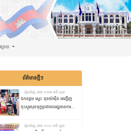
ពផ្សាយ
ព័ត៌មានថ្មីៗ
ម្សិលមិញ, ម៉ោង ១:៥៧ នាទី ល្ងាច
ឯកឧត្តម ស្លេះ ពុនយ៉ាមុីន អញ្ជើញ
ចុះសួរសុខទុក្ខប្រជាពលរដ្ឋមានការ
ខ្វះខាតចំនួនពីរគ្រួសារ នៅភូមិរកា
ក្រោម សង្កាត់សំបួរមាស ក្រុង
ម្សិលមិញ, ម៉ោង ១:៤០ នាទី ល្ងាច