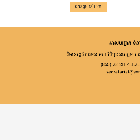
ឯកឧត្តម ខៀវ មុត
អាសយដ្ឋាន ទំនា
វិមានរដ្ឋចំការមន មហាវិថីព្រះនរោត្តម រាជ
(855) 23 211 411,21
secretariat@se