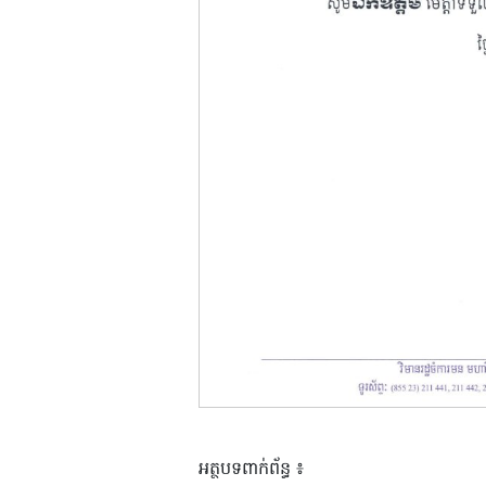
អត្ថបទពាក់ព័ន្ធ ៖