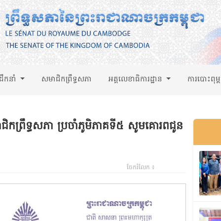
់ដឹកនាំ
សមាជិកព្រឹទ្ធសភា
អគ្គលេខាធិការដ្ឋាន
ការបោះពុម្
ិកព្រឹទ្ធសភា ប្រចាំភូមិភាគទី៥ សូមគោរពជូន
ចែករំលែក ៖