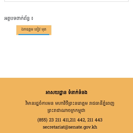
អត្ថបទពាក់ព័ន្ធ ៖
ឯកឧត្តម ខៀវ មុត
អាសយដ្ឋាន ទំនាក់ទំនង
វិមានរដ្ឋចំការមន មហាវិថីព្រះនរោត្តម រាជធានីភ្នំពេញ
ព្រះរាជាណាចក្រកម្ពុជា
(855) 23 211 411,211 442, 211 443
secretariat@senate.gov.kh