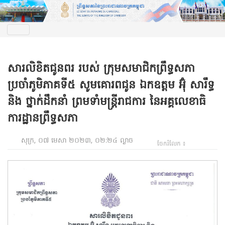
សារលិខិតជូនពរ របស់ ក្រុមសមាជិកព្រឹទ្ធសភា
ប្រចាំភូមិភាគទី៥ សូមគោរពជូន ឯកឧត្តម អ៊ុំ សារឹទ្ធ
និង ថ្នាក់ដឹកនាំ ព្រមទាំមន្ត្រីរាជការ នៃអគ្គលេខាធិ
ការដ្ឋានព្រឹទ្ធសភា
សុក្រ, ០៧ មេសា ២០២៣, ០២:២៤ ល្ងាច
ចែករំលែក ៖