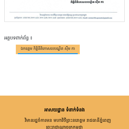
អត្ថបទពាក់ព័ន្ធ ៖
ឯកឧត្តម កិត្តិនីតិកោសលបណ្ឌិត ស៊ឹម កា
អាសយដ្ឋាន ទំនាក់ទំនង
វិមានរដ្ឋចំការមន មហាវិថីព្រះនរោត្តម រាជធានីភ្នំពេញ
ព្រះរាជាណាចក្រកម្ពុជា