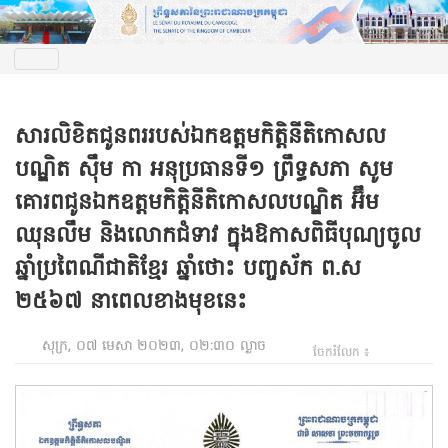
សារលិខិតជូនពររបស់ឯកឧត្តមកិត្តិនីតិកោសល
បណ្ឌិត ស៊ឹម កា អនុប្រធានទី១ ព្រឹទ្ធសភា សូម
គោរពជូនឯកឧត្តមកិត្តិនីតិកោសលបណ្ឌិត អ៊ឹម
ឈុនលឹម និងលោកជំទាវ ក្នុងឱកាសពិធីបុណ្យចូល
ឆ្នាំប្រពៃណីជាតិខ្មែរ ឆ្នាំថោះ បញ្ចស័ក ព.ស
២៥៦៧ នាពេលខាងមុខនេះ
សុក្រ, ០៧ មេសា ២០២៣, ០២:៣០ ល្ងាច
ចែករំលែក ៖