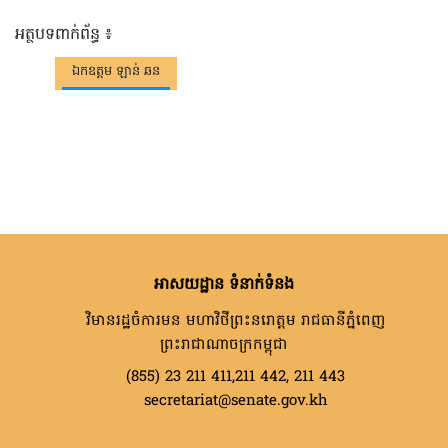
អត្ថបទពាក់ព័ន្ធ ៖
ឯកឧត្តម ឡាន់ ឆន
អាសយដ្ឋាន ទំនាក់ទំនង
វិមានរដ្ឋចំការមន មហាវិថីព្រះនរោត្តម រាជធានីភ្នំពេញ
ព្រះរាជាណាចក្រកម្ពុជា
(855) 23 211 411,211 442, 211 443
secretariat@senate.gov.kh