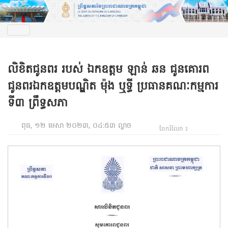
លិខិតជូនពរ របស់ ឯកឧត្ដម ឡាន់ ឆន ជូនគោរព
ជូនពរឯកឧត្តមបណ្ឌិត ម៉ុង ឬទ្ធី ប្រធានគណៈកម្មការ
ទី៣ ព្រឹទ្ធសភា
ពុធ, ១២ មេសា ២០២៣, ០៤:៥៣ ល្ងាច
ចែករំលែក ៖