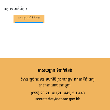
អត្ថបទពាក់ព័ន្ធ ៖
ឯកឧត្តម យ៉ង់ សែម
អាសយដ្ឋាន ទំនាក់ទំនង
វិមានរដ្ឋចំការមន មហាវិថីព្រះនរោត្តម រាជធានីភ្នំពេញ
ព្រះរាជាណាចក្រកម្ពុជា
(855) 23 211 411,211 442, 211 443
secretariat@senate.gov.kh