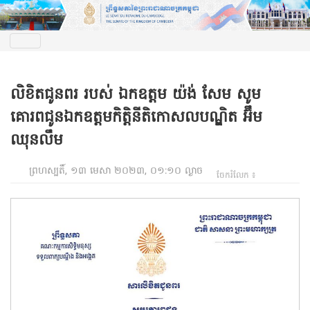
លិខិតជូនពរ របស់ ឯកឧត្ដម យ៉ង់ សែម សូម
គោរពជូនឯកឧត្តមកិត្តិនីតិកោសលបណ្ឌិត អ៊ឹម
ឈុនលឹម
ព្រហស្បតិ៍, ១៣ មេសា ២០២៣, ០១:១០ ល្ងាច
ចែករំលែក ៖