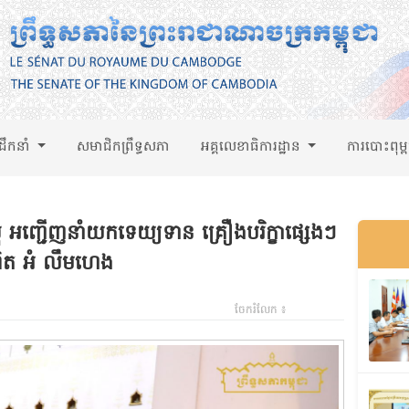
់ដឹកនាំ
សមាជិកព្រឹទ្ធសភា
អគ្គលេខាធិការដ្ឋាន
ការបោះពុម្
 អញ្ជើញនាំយកទេយ្យទាន គ្រឿងបរិក្ខាផ្សេងៗ
ណ្ឌិត អំ លឹមហេង
ចែករំលែក ៖