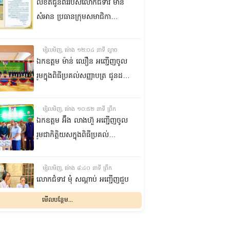
លិខិតជូនពររបស់លោកជំទាវ មាន
សំអាន ប្រធានក្រុម​សមាជិកា
ព្រឹទ្ធសភា​ គោរពជូន លោកជំទាវ
ឃួន ឃុនឌី លេខាធិការក្រុម
ម្សិលមិញ, ម៉ោង ១២:០៤ នាទី ល្ងាច
សមាជិកាព្រឹទ្ធសភា ក្នុងឱកាស
ឯកឧត្តម ម៉ាន់ ឈឿន អញ្ជើញចូល
ប្រកបដោយសិរីមង្គល នៃថ្ងៃចម្រើន
រួមក្នុងពិធីប្រគល់សញ្ញាបត្រ ជូនដល់
អាយុវឌ្ឍនមង្គលរបស់ លោកជំទាវ
និស្សិតជ័យលាភី និងសម្ពោធអគារ
លេខាធិការក្រុមសមាជិកាព្រឹទ្ធសភា
សិក្សា នៃសាកលវិទ្យាល័យភូមិន្ទនីតិ
ម្សិលមិញ, ម៉ោង ១០:៥២ នាទី ព្រឹក
សាស្ត្រ និងវិទ្យាស្ត្រសេដ្ឋកិច្ច
ឯកឧត្តម អ‍៊ឹង លាងហ៊ួ អញ្ជើញចូល
រួមជាកិត្តិយសក្នុងពិធីប្រគល់
ឧបករណ៍ផលិតអុកស៊ីសែន
និងអាល់កុល ជូនដល់មន្ទីរពេទ្យ
ម្សិលមិញ, ម៉ោង ៨:៤០ នាទី ព្រឹក
បង្អែក និងមណ្ឌលសុខភាពមួយចំនួន
លោកជំទាវ មុំ សណ្តាប់ អញ្ជើញជួប
ក្នុងខេត្តកំពង់ឆ្នាំង
សំណេះសំណាល និងសួរសុខទុក្ខ
មើលបន្ថែម...
ជាមួយចលនានារី ក្នុងសង្កាត់ផ្សារ
ដើមថ្កូវ ខណ្ឌចំការមន រាជធានី
ពុធ, ០៥ សីហា ២០២៦