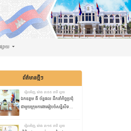
ពផ្សាយ
ព័ត៌មានថ្មីៗ
ម្សិលមិញ, ម៉ោង ៣:៥៥ នាទី ល្ងាច
ឯកឧត្តម ងី ច័ន្ទផល ដឹកនាំកិច្ចប្រជុំ
ជាមួយក្រុមការងាររៀបចំសន្និសីទ
ISC-2 ដើម្បីពិនិត្យវឌ្ឍនភាពការងារ
ដែលបាននិងកំពុងអនុវត្ត
ម្សិលមិញ, ម៉ោង ៣:១៥ នាទី ល្ងាច