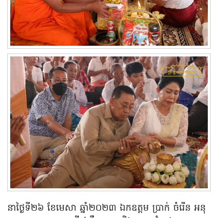
នាថ្ងៃទី២៦ ខែមេសា ឆ្នាំ២០២៣ ឯកឧត្តម ប្រាក់ ចំរើន អនុ