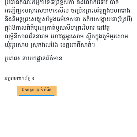
ប្រធានគណៈកម្មការទី៨ព្រឹទ្ធសភា និងលោកជំទាវ បាន
អញ្ជើញនមស្ការសមាទានសីល ចម្រើនព្រះបរិត្តក្នុងមហារោង
និងនិមន្តព្រះសង្ឃសម្តែងធម៌ទេសនា តតិយសង្គាយនា(គ្រែបី)
ក្នុងឱកាសពិធីបុណ្យកាត់ឬសសីមាព្រះវិហារ នៅវត្ត
លុម្ពិនីសាលវ័ននារាម ហៅវត្តអូរសោម ស្ថិតក្នុងភូមិអូរសោម
ឃុំអូរសោម ស្រុកវាលវែង ខេត្តពោធិ៍សាត់។
ប្រភព៖ នាយកដ្ឋានព័ត៌មាន
អត្ថបទពាក់ព័ន្ធ ៖
ឯកឧត្តម ប្រាក់ ចំរើន