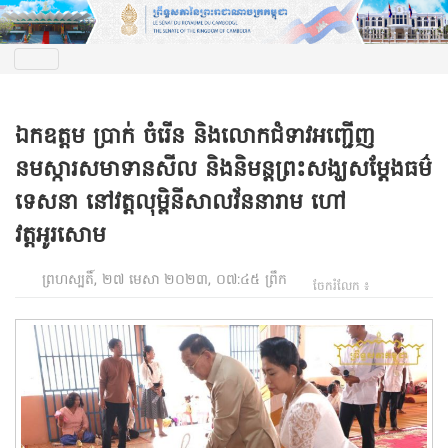
ឯកឧត្តម ប្រាក់ ចំរើន និងលោកជំទាវអញ្ជើញ
នមស្ការសមាទានសីល និងនិមន្តព្រះសង្ឃសម្តែងធម៌
ទេសនា នៅវត្តលុម្ពិនីសាលវ័ននារាម ហៅ
វត្តអូរសោម
ព្រហស្បតិ៍, ២៧ មេសា ២០២៣, ០៧:៤៥ ព្រឹក
ចែករំលែក ៖