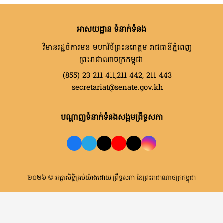
អាសយដ្ឋាន ទំនាក់ទំនង
វិមានរដ្ឋចំការមន មហាវិថីព្រះនរោត្តម រាជធានីភ្នំពេញ
ព្រះរាជាណាចក្រកម្ពុជា
(855) 23 211 411,211 442, 211 443
secretariat@senate.gov.kh
បណ្តាញទំនាក់ទំនងសង្គមព្រឹទ្ធសភា
២០២៦ © រក្សាសិទ្ធិគ្រប់យ៉ាងដោយ ព្រឹទ្ធសភា នៃព្រះរាជាណាចក្រកម្ពុជា