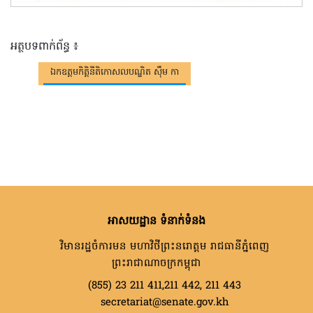
អត្ថបទពាក់ព័ន្ធ ៖
ឯកឧត្តមកិត្តិនីតិកោសលបណ្ឌិត ស៊ឹម កា
អាសយដ្ឋាន ទំនាក់ទំនង
វិមានរដ្ឋចំការមន មហាវិថីព្រះនរោត្តម រាជធានីភ្នំពេញ
ព្រះរាជាណាចក្រកម្ពុជា
(855) 23 211 411,211 442, 211 443
secretariat@senate.gov.kh