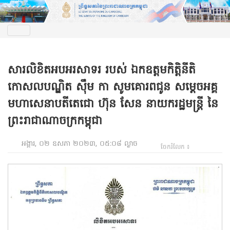
សារលិខិតអបអរសាទរ របស់ ឯកឧត្តមកិត្តិនីតិ
កោសលបណ្ឌិត ស៊ឹម កា សូមគោរពជូន សម្តេចអគ្គ
មហាសេនាបតីតេជោ ហ៊ុន សែន នាយករដ្ឋមន្ត្រី នៃ
ព្រះរាជាណាចក្រកម្ពុជា
អង្គារ, ០២ ឧសភា ២០២៣, ០៥:០៨ ល្ងាច
ចែករំលែក ៖