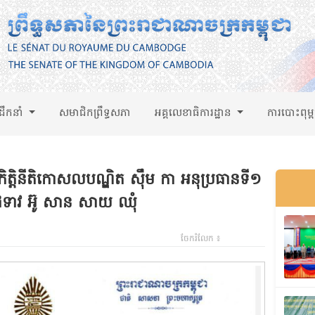
់ដឹកនាំ
សមាជិកព្រឹទ្ធសភា
អគ្គលេខាធិការដ្ឋាន
ការបោះពុម្
ិត្តិនីតិកោសលបណ្ឌិត ស៊ឹម កា អនុប្រធានទី១
ំទាវ អ៊ូ សាន សាយ ឈុំ
ចែករំលែក ៖