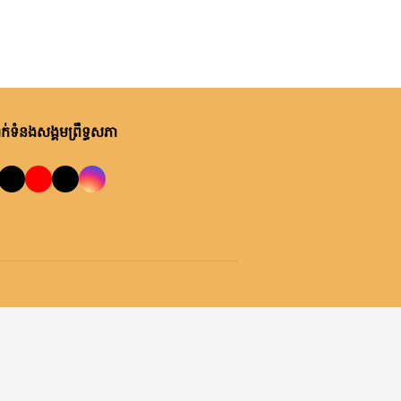
សុក្រ, ០៧ សីហា ២០២៦
ឯកឧត្តមបណ្ឌិត ឈីវ យីស៊ាង ជួប
ពិភាក្សាការងារជាមួយតំណាងក្រុម
ហ៊ុន Minebea Cambodia
សុក្រ, ០៧ សីហា ២០២៦
ឯកឧត្តមបណ្ឌិត ធន់ វឌ្ឍនា កោត
់ទំនងសង្គមព្រឹទ្ធសភា
សរសើរ និងលើកទឹកចិត្តអាជ្ញាធរ
ខណ្ឌ៧មករា ក្នុងការរៀបចំសេដ្ឋ
កិច្ចឌឿងហែម
ព្រហស្បតិ៍, ០៦ សីហា ២០២៦
លោកជំទាវ ចឹក ហេង អញ្ជើញ​ដឹកនាំ
កិច្ចប្រជុំពិភាក្សា ស្តីពី ការត្រៀម
រៀបចំសន្និបាតសាខាអាណត្តិទី៦
របស់សាខាកាកបាទក្រហមកម្ពុជា
ព្រហស្បតិ៍, ០៦ សីហា ២០២៦
ខេត្តព្រះវិហារ
ឯកឧត្តម អ៊ុច បូររិទ្ធ ដឹកនាំកិច្ចប្រជុំ
គម្រោងថវិកាឆ្នាំ២០២៧ របស់
ព្រឹទ្ធសភា ជាមួយតំណាងក្រសួង