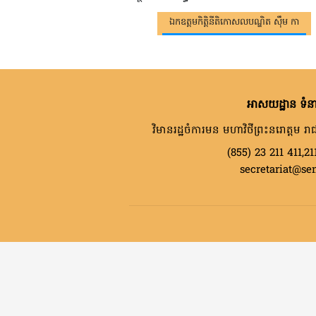
ឯកឧត្តមកិត្តិនីតិកោសលបណ្ឌិត ស៊ឹម កា
អាសយដ្ឋាន ទំនា
វិមានរដ្ឋចំការមន មហាវិថីព្រះនរោត្តម រាជ
(855) 23 211 411,21
secretariat@se