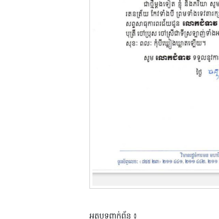
អត្ថបទពាក់ព័ន្ធ ៖