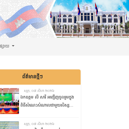
ពផ្សាយ
ព័ត៌មានថ្មីៗ
សុក្រ, ០៧ សីហា ២០២៦
ឯកឧត្តម លី សារី អញ្ជើញចូលរួមក្នុង
ពិធីសំណេះសំណាលជាមួយសិស្ស
ត្រៀមប្រឡងសញ្ញាបត្រមធ្យមសិក្សា
ទុតិយភូមិ២០២៥-២០២៦
សុក្រ, ០៧ សីហា ២០២៦