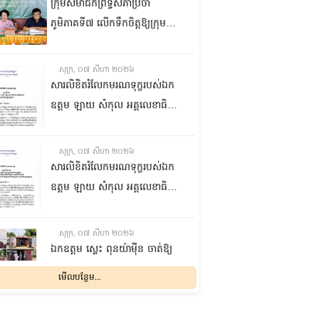
ក្រុមសមាជិកព្រឹទ្ធសភាប្រចាំ
ភូមិភាគទី៧ លើកទឹកចិត្តឱ្យក្រុម
ប្រឹក្សាឃុំក្នុងស្រុកជលគិរី រួមគ្នាបន្ត
បង្ករបង្កើនផលកសិកម្មបន្ថែមពីលើ
សុក្រ, ០៧ សីហា ២០២៦
មុខរបបសព្វថ្ងៃ ដើម្បីឱ្យប្រជាពលរដ្ឋ
សារលិខិតរំលែកមរណទុក្ខរបស់ឯក
មានជីវភាពធូរធារ
ឧត្តម ឡាយ សំកុល អគ្គលេខាធិការ
ព្រឹទ្ធសភា ជូន ឯកឧត្តម ឡោក
ឆាយ អគ្គលេខាធិការរងព្រឹទ្ធសភា
សុក្រ, ០៧ សីហា ២០២៦
ព្រមទាំងក្រុមគ្រួសារ ចំពោះមរណ
សារលិខិតរំលែកមរណទុក្ខរបស់ឯក
ភាព ឧបាសិកា លឹម អេងលាន ត្រូវ
ឧត្តម ឡាយ សំកុល អគ្គលេខាធិការ
ជាបងស្រីបង្កើតរបស់ឯកឧត្តម បាន
ព្រឹទ្ធសភា គោរពជូន លោកជំទាវ
ទទួលមរណភាព នៅថ្ងៃទី៥ ខែសីហា
ឡោក ខេង ប្រធានគណៈកម្មការ
សុក្រ, ០៧ សីហា ២០២៦
ឆ្នាំ២០២៦ វេលាម៉ោង១:៥០នាទី
សុខាភិបាល សង្គមកិច្ច អតីត
ឯកឧត្តម ស្លេះ ពុនយ៉ាម៉ីន ចាត់ឱ្យ
រំលងអធ្រាត្រ ក្នុងជន្មាយុ៨១ឆ្នាំ
យុទ្ធជន យុវនីតិសម្បទា ការងារ
ក្រុមការងារនាំយកកញ្ចប់
មើលបន្ថែម...
ដោយរោគាពាធ នៅប្រទេសបារាំង
បណ្តុះបណ្តាលវិជ្ជាជីវៈ និងកិច្ចការនារី
អាហារចែកជូនបងប្អូនប្រជាពលរដ្ឋ
នៃរដ្ឋសភា ព្រមទាំងក្រុមគ្រួសារ
សុក្រ, ០៧ សីហា ២០២៦