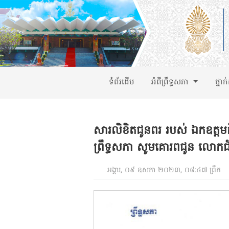
ទំព័រដើម
អំពីព្រឹទ្ធសភា
ថ្នាក
សារលិខិតជូនពរ របស់ ឯកឧត្តមក
ព្រឹទ្ធសភា សូមគោរពជូន លោកជ
អង្គារ, ០៩ ឧសភា ២០២៣, ០៨:៤៧ ព្រឹក