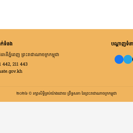
ក់ទំនង
បណ្តាញទំនាក
ធានីភ្នំពេញ ព្រះរាជាណាចក្រកម្ពុជា
1 442, 211 443
nate.gov.kh
២០២៦ © រក្សាសិទ្ធិគ្រប់យ៉ាងដោយ ព្រឹទ្ធសភា នៃព្រះរាជាណាចក្រកម្ពុជា