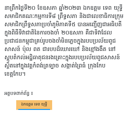
នាព្រឹកថ្ងៃទី២០ ខែឧសភា ឆ្នាំ២០២៣ ឯកឧត្តម ទេព យុទ្ធី
សមាជិកគណៈកម្មការទី៨ ព្រឹទ្ធសភា និងជាលេខាធិការក្រុម
សមាជិកព្រឹទ្ធសភាប្រចាំភូមិភាគទី៥ បានអញ្ជើញជាអធិបតី
ក្នុងពិធីទិវាជាតិនៃការចងចាំ ២០ឧសភា គឺជាទិវាដែល
ប្រជាជនកម្ពុជាគ្រប់រូបចងចាំមិនភ្លេចក្នុងរបបប្រល័យពូជ
សាសន៍ ប៉ុល ពត ជារបបដ៏ឃោរឃៅ និងខ្មៅងងឹត នៅ
ស្ដូបតំកល់អដ្ឋិធាតុជនរងគ្រោះក្នុងរបបប្រល័យពូជសាសន៍
ស្ថិតនៅក្នុងវត្តកំពង់ត្រទ្បាច សង្កាត់ព្រៃធំ ក្រុងកែប
ខេត្តកែប។
អត្ថបទពាក់ព័ន្ធ ៖
ឯកឧត្តម ទេព យុទ្ធី