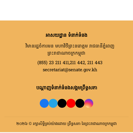
អាសយដ្ឋាន ទំនាក់ទំនង
វិមានរដ្ឋចំការមន មហាវិថីព្រះនរោត្តម រាជធានីភ្នំពេញ
ព្រះរាជាណាចក្រកម្ពុជា
(855) 23 211 411,211 442, 211 443
secretariat@senate.gov.kh
បណ្តាញទំនាក់ទំនងសង្គមព្រឹទ្ធសភា
២០២៦ © រក្សាសិទ្ធិគ្រប់យ៉ាងដោយ ព្រឹទ្ធសភា នៃព្រះរាជាណាចក្រកម្ពុជា