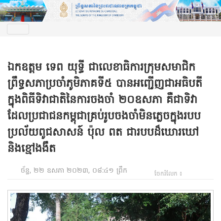
ឯកឧត្តម ទេព យុទ្ធី ជាលេខាធិការក្រុមសមាជិក
ព្រឹទ្ធសភាប្រចាំភូមិភាគទី៥ បានអញ្ជើញជាអធិបតី
ក្នុងពិធីទិវាជាតិនៃការចងចាំ ២០ឧសភា គឺជាទិវា
ដែលប្រជាជនកម្ពុជាគ្រប់រូបចងចាំមិនភ្លេចក្នុងរបប
ប្រល័យពូជសាសន៍ ប៉ុល ពត ជារបបដ៏ឃោរឃៅ
និងខ្មៅងងឹត
ច័ន្ទ, ២២ ឧសភា ២០២៣, ០៨:៤១ ព្រឹក
ចែករំលែក ៖