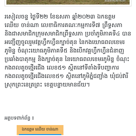
រសៀលចន្ទ ថ្ងៃទី២២ ខែឧសភា ឆ្នាំ២០២៣ ឯកឧត្តម
ឈើយ ចាន់ណា លេខាធិការគណៈកម្មការទី៧ ព្រឹទ្ធសភា
និងជាសមាជិកក្រុមសមាជិកព្រឹទ្ធសភា ប្រចាំភូមិភាគទី៤ បាន
អញ្ជើញចូលរួមវគ្គហ្វឹកហ្វឺនក្បាច់គុន នៃកងយោធពលខេមរ
ភូមិន្ទ ចំណុះយោធភូមិភាគទី៥ និងបើកវគ្គហ្វឹកហ្វឺនជំនាញ
ប្រឆាំងបាតុកម្ម និងក្បាច់គុន នៃយោធពលខេមរភូមិន្ទ ចំណុះ
កងពលតូចថ្មើរជើង លេខ៥១ ស្ដិតនៅទីតាំងទីបញ្ជាការ
កងពលតូចថ្មើរជើងលេខ៥១ ស្ថិតនៅភូមិភ្នំជញ្ជាំង ឃុំជប់វារី
ស្រុកព្រះនេត្រព្រះ ខេត្តបន្ទាយមានជ័យ។
អត្ថបទពាក់ព័ន្ធ ៖
ឯកឧត្តម ឈើយ ចាន់ណា