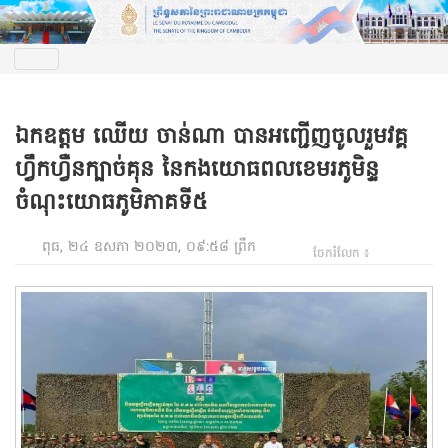
ឯកឧត្តម ឈើយ ចាន់ណា បានអញ្ជើញចូលរួមវគ្គ
ហ្វឹកហ្វឺនក្បាច់គុន នៃកងយោធពលខេមរភូមិន្ទ
ចំណុះយោធភូមិភាគទី៥
ពុធ, ២៤ ឧសភា ២០២៣, ០៩:៥៨ ព្រឹក
ចែករំលែក ៖