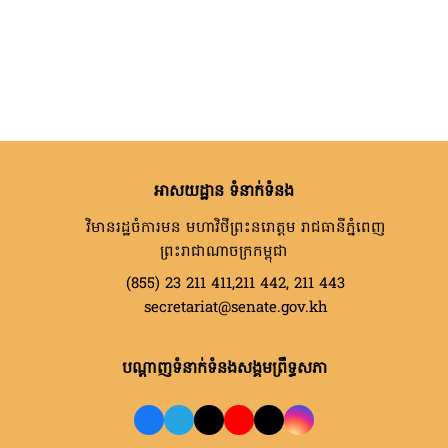
អាសយដ្ឋាន ទំនាក់ទំនង
វិមានរដ្ឋចំការមន មហាវិថីព្រះនរោត្តម រាជធានីភ្នំពេញ
ព្រះរាជាណាចក្រកម្ពុជា
(855) 23 211 411,211 442, 211 443
secretariat@senate.gov.kh
បណ្តាញទំនាក់ទំនងសង្គមព្រឹទ្ធសភា