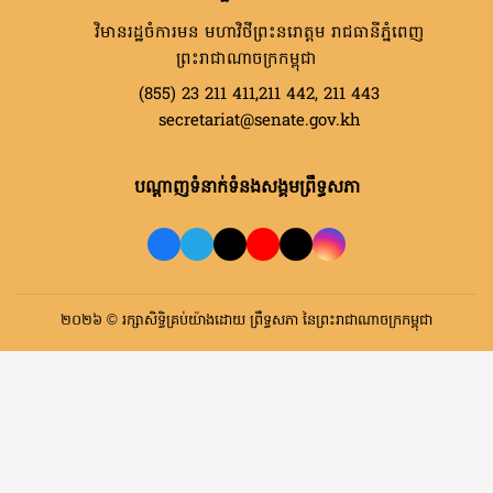
វិមានរដ្ឋចំការមន មហាវិថីព្រះនរោត្តម រាជធានីភ្នំពេញ
ព្រះរាជាណាចក្រកម្ពុជា
(855) 23 211 411,211 442, 211 443
secretariat@senate.gov.kh
បណ្តាញទំនាក់ទំនងសង្គមព្រឹទ្ធសភា
២០២៦ © រក្សាសិទ្ធិគ្រប់យ៉ាងដោយ ព្រឹទ្ធសភា នៃព្រះរាជាណាចក្រកម្ពុជា