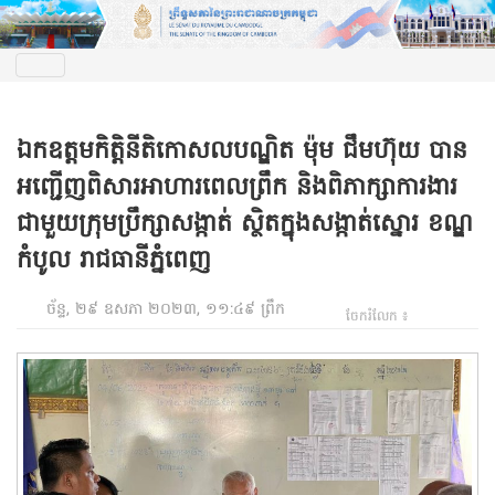
ឯកឧត្តមកិត្តិនីតិកោសលបណ្ឌិត ម៉ុម ជឹមហ៊ុយ បាន
អញ្ជើញពិសារអាហារពេលព្រឹក និងពិភាក្សាការងារ
ជាមួយក្រុមប្រឹក្សាសង្កាត់ ស្ថិតក្នុងសង្កាត់ស្នោរ ខណ្ឌ
កំបូល រាជធានីភ្នំពេញ
ច័ន្ទ, ២៩ ឧសភា ២០២៣, ១១:៤៩ ព្រឹក
ចែករំលែក ៖