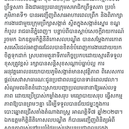
ព្រឹទ្ធសភា និងជាអនុប្រធានក្រុមសមាជិកព្រឹទ្ធសភា ប្រចាំ
ភូមិភាគទី១ បានអញ្ជើញពិសារអាហារពេលព្រឹក និងពិភាក្សា
ការងារជាមួយក្រុមប្រឹក្សាសង្កាត់ ស្ថិតក្នុងសង្កាត់ស្នោរ ខណ្ឌ
កំបូល រាជធានីភ្នំពេញ។ បន្ទាប់ពីបានស្តាប់សេចក្តីរាយការណ៍
រួចមក ឯកឧត្តមកិត្តិនីតិកោសលបណ្ឌិត បានសម្តែងការកោត
សរសើរដល់អាជ្ញាធរដែលបានខិតខំបំពេញការងារដោយយក
ចិត្តទុកដាក់ ស្របតាមតួនាទីភារកិច្ចប្រកបដោយស្មារតីទទួល
ខុសត្រូវខ្ពស់ រក្សាបានសន្តិសុខសណ្តាប់ធ្នាប់ល្អ ការ
អនុវត្តគោលនយោបាយភូមិសង្កាត់មានសុវត្ថិភាព ពិសេសការ
ផ្តល់សេវាសាធារណៈជូនប្រជាពលរដ្ឋបានទាន់ពេលវេលា។
សំណូមពរខិតខំដោះស្រាយបញ្ហាប្រឈមនានាឱ្យអស់លទ្ធ
ភាព ដោយប្រើប្រាស់កម្លាំងសរុប មធ្យោបាយសរុប ធ្វើសកម្ម
ភាពឱ្យបានព្រមៗគ្នា ដើម្បីទទួលបានជ័យជម្នះក្នុងការ
បោះឆ្នោតជ្រើសតាំងតំណាងរាស្រ្ត អាណត្តិទី៧ ឆ្នាំ២០២៣។
ឯកឧត្តមកិត្តិនីតិកោសលបណ្ឌិត ក៏បានអញ្ជើញពិនិត្យអំពី
ស្ថានភាពរស់នៅប្រចាំថ្ងៃរបស់បងប្អូនប្រជាពលរដ្ឋក្នុង