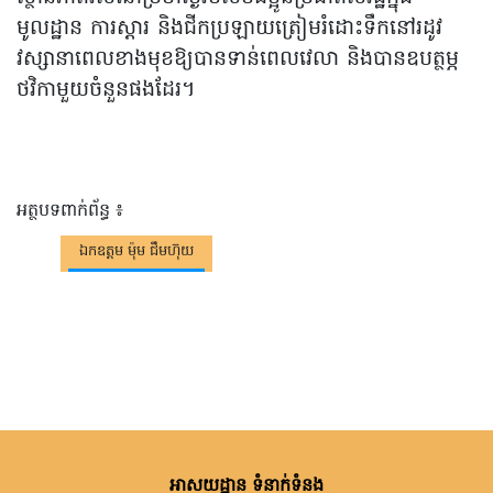
មូលដ្ឋាន ការស្តារ និងជីកប្រឡាយត្រៀមរំដោះទឹកនៅរដូវ
វស្សានាពេលខាងមុខឱ្យបានទាន់ពេលវេលា និងបានឧបត្ថម្ភ
ថវិកាមួយចំនួនផងដែរ។
អត្ថបទពាក់ព័ន្ធ ៖
ឯកឧត្តម ម៉ុម ជឹមហ៊ុយ
អាសយដ្ឋាន ទំនាក់ទំនង