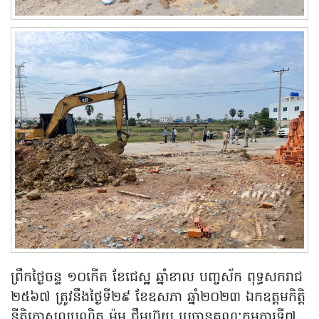
ព្រឹកថ្ងៃចន្ទ ១០កើត ខែជេស្ឋ ឆ្នាំខាល បញ្ចស័ក ពុទ្ធសករាជ
២៥៦៧ ត្រូវនឹងថ្ងៃទី២៩ ខែឧសភា ឆ្នាំ២០២៣ ឯកឧត្តមកិត្តិ
នីតិកោសលបណ្ឌិត ម៉ុម ជឹមហ៊ុយ ប្រធានគណៈកម្មការទី៧