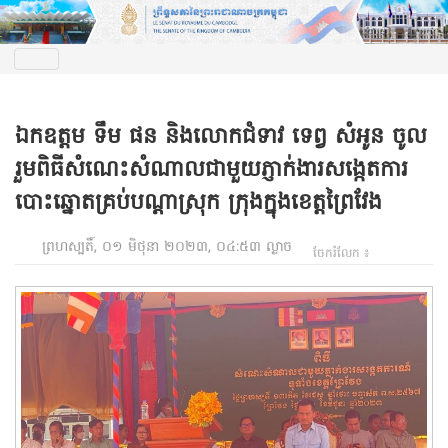
ឯកឧត្តម ទឹម ផន និងលោកជំទាវ ទេព្វ សំអូន ចូល
រួមពិធីសំណេះសំណាលជាមួយភ្ញាក់ងារសង្កេតការ
បោះឆ្នោតគ្រប់បណ្តាស្រុក ក្រុងក្នុងខេត្តព្រៃវែង
ព្រហស្បតិ៍, ០១ មិថុនា ២០២៣, ០៤:៥៣ ល្ងាច
ចែករំលែក ៖