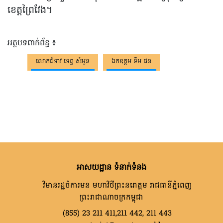
ខេត្តព្រៃវែង។
អត្ថបទពាក់ព័ន្ធ ៖
លោកជំទាវ ទេព្វ សំអូន
ឯកឧត្តម ទឹម ផន
អាសយដ្ឋាន ទំនាក់ទំនង
វិមានរដ្ឋចំការមន មហាវិថីព្រះនរោត្តម រាជធានីភ្នំពេញ
ព្រះរាជាណាចក្រកម្ពុជា
(855) 23 211 411,211 442, 211 443