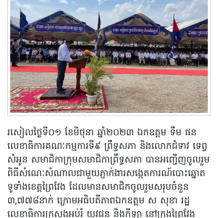
រសៀលថ្ងៃទី០១ ខែមិថុនា ឆ្នាំ២០២៣ ឯកឧត្តម ទឹម ផន
លេខាធិការគណៈកម្មការទី៩ ព្រឹទ្ធសភា និងលោកជំទាវ ទេព្វ
សំអូន សមាជិកាក្រុមសមាជិកាព្រឹទ្ធសភា បានអញ្ជើញចូលរួម
ពិធីសំណេៈសំណាលជាមួយភ្ញាក់ងារសង្កេតការណ៍បោះឆ្នោត
ទូទាំងខេត្តព្រៃវែង ដែលមានសមាជិកចូលរួមសរុបចំនួន
៣,៧៧៨នាក់ ក្រោមអធិបតីភាពឯកឧត្តម ស សុខា រដ្ឋ
លេខាធិការក្រសួងអប់រំ យុវជន និងកីឡា នៅក្រុងព្រៃវែង