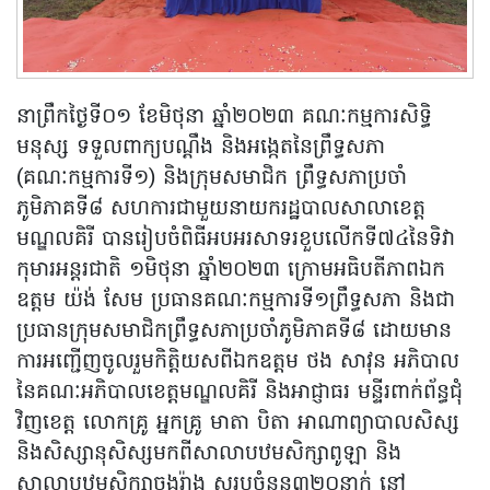
នាព្រឹកថ្ងៃទី០១ ខែមិថុនា ឆ្នាំ២០២៣ គណៈកម្មការសិទ្ធិ
មនុស្ស ទទួលពាក្យបណ្តឹង និងអង្កេតនៃព្រឹទ្ធសភា
(គណៈកម្មការទី១) និងក្រុមសមាជិក ព្រឹទ្ធសភាប្រចាំ
ភូមិភាគទី៨ សហការជាមួយនាយករដ្ឋបាលសាលាខេត្ត
មណ្ឌលគិរី បានរៀបចំពិធីអបអរសាទរខួបលើកទី៧៤នៃទិវា
កុមារអន្តរជាតិ ១មិថុនា ឆ្នាំ២០២៣ ក្រោមអធិបតីភាពឯក
ឧត្តម យ៉ង់ សែម ប្រធានគណៈកម្មការទី១ព្រឹទ្ធសភា និងជា
ប្រធានក្រុមសមាជិកព្រឹទ្ធសភាប្រចាំភូមិភាគទី៨ ដោយមាន
ការអញ្ជើញចូលរួមកិត្តិយសពីឯកឧត្តម ថង សាវុន អភិបាល
នៃគណៈអភិបាលខេត្តមណ្ឌលគិរី និងអាជ្ញាធរ មន្ទីរពាក់ព័ន្ធជុំ
វិញខេត្ត លោកគ្រូ អ្នកគ្រូ មាតា បិតា អាណាព្យាបាលសិស្ស
និងសិស្សានុសិស្សមកពីសាលាបឋមសិក្សាពូឡា និង
សាលាបឋមសិក្សាចុងរ៉ាង សរុបចំនួន៣២០នាក់ នៅ