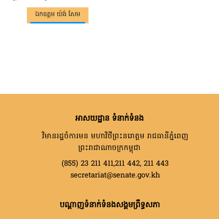
ឯកឧត្តម យ៉ង់ សែម
អាសយដ្ឋាន ទំនាក់ទំនង
វិមានរដ្ឋចំការមន មហាវិថីព្រះនរោត្តម រាជធានីភ្នំពេញ
ព្រះរាជាណាចក្រកម្ពុជា
(855) 23 211 411,211 442, 211 443
secretariat@senate.gov.kh
បណ្តាញទំនាក់ទំនងសង្គមព្រឹទ្ធសភា