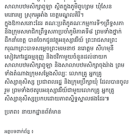
សាលាបឋមសិក្សាពូឡា ស្ថិតក្នុងភូមិពូហ្សាម ឃុំសែន
មនោរម្យ ស្រុកអូអាំង ខេត្តមណ្ឌលគិរី។
ក្នុងឱកាសនោះដែរ គណៈប្រតិភូគណៈកម្មការទី១ព្រឹទ្ធសភា
និងក្រុមសមាជិកព្រឹទ្ធសភាប្រចាំភូមិភាគទី៨ ព្រមទាំងថ្នាក់
ដឹកនាំខេត្ត បានចែកជូនវត្ថុអនុស្សាវរីយ៍ ព្រះរាជសារព្រះ
ករុណាព្រះបាទសម្តេចព្រះមរមនាថ នរោត្តម សីហមុនី
សៀវភៅរដ្ឋធម្មនុញ្ញ និងថវិកាមួយចំនួនដល់នាយក
សាលាបឋមសិក្សាពូឡា និងសាលាបឋមសិក្សាចុងរ៉ាង ព្រម
ទាំងតំណាងក្រុមសម្ដែងសិល្បៈ លោកគ្រូ អ្នកគ្រូ
សិស្សានុសិស្ស ប្រជាពលរដ្ឋ និងក្រុមប្រឹក្សាឃុំ ដែលបានចូល
រួម ព្រមទាំងថតរូបអនុស្សាវរីយ៍ជាមួយលោកគ្រូ អ្នកគ្រូ
សិស្សានុសិស្សប្រកបដោយភាពស្និទ្ធស្នាលផងដែរ៕
ប្រភព៖ នាយកដ្ឋានព័ត៌មាន
អត្ថបទពាក់ព័ន្ធ ៖