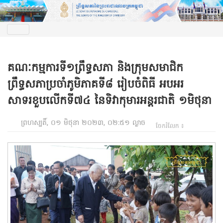
គណៈកម្មការទី១ព្រឹទ្ធសភា និងក្រុមសមាជិក
ព្រឹទ្ធសភាប្រចាំភូមិភាគទី៨ រៀបចំពិធី អបអរ
សាទរខួបលើកទី៧៤ នៃទិវាកុមារអន្តរជាតិ ១មិថុនា
ព្រហស្បតិ៍, ០១ មិថុនា ២០២៣, ០២:៥១ ល្ងាច
ចែករំលែក ៖