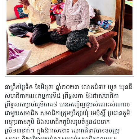
នាព្រឹកថ្ងៃទី៥ ខែមិថុនា ឆ្នាំ២០២៣ លោកជំទាវ ឃួន ឃុនឌី
សមាជិកាគណៈកម្មការទី៥ ព្រឹទ្ធសភា និងជាសមាជិកា
ព្រឹទ្ធសភាប្រចាំភូមិភាគ៨ បានអញ្ជើញជួបសំណេះសំណាល
ជាមួយសមាជិក សមាជិកាក្រុមប្រឹក្សាឃុំ មេប៉ុស្តិ៍ ប្រធានភូមិ
អនុប្រធានភូមិ និងសមាជិកភូមិសរុបចំនួន៤០នាក់
ស្រី១៣នាក់។ ក្នុងឱកាសនោះ លោកជំទាវបានឧបត្ថម្ភ