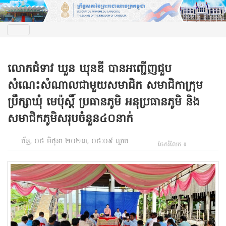
លោកជំទាវ ឃួន ឃុនឌី បានអញ្ជើញជួប
សំណេះសំណាលជាមួយសមាជិក សមាជិកាក្រុម
ប្រឹក្សាឃុំ មេប៉ុស្តិ៍ ប្រធានភូមិ អនុប្រធានភូមិ និង
សមាជិកភូមិសរុបចំនួន៤០នាក់
ច័ន្ទ, ០៥ មិថុនា ២០២៣, ០៥:០៩ ល្ងាច
ចែករំលែក ៖