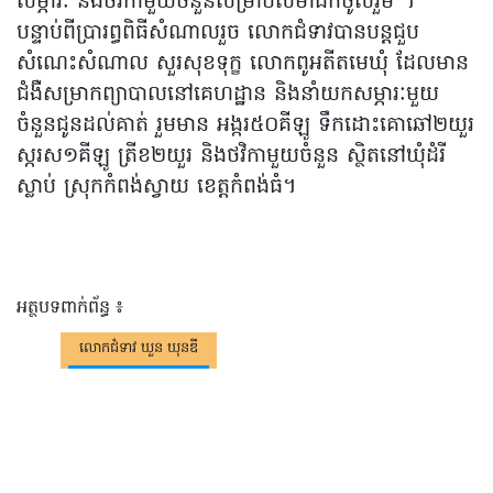
សម្ភារៈ និងថវិកាមួយចំនួនសម្រាប់សមាជិកចូលរួម ។
បន្ទាប់ពីប្រារព្ធពិធីសំណាលរួច លោកជំទាវបានបន្តជួប
សំណេះសំណាល សួរសុខទុក្ខ លោកពូអតីតមេឃុំ ដែលមាន
ជំងឺសម្រាកព្យាបាលនៅគេហដ្ឋាន និងនាំយកសម្ភារៈមួយ
ចំនួនជូនដល់គាត់ រួមមាន អង្ករ៥០គីឡូ ទឹកដោះគោឆៅ២យួរ
ស្ករស១គីឡូ ត្រីខ២យួរ និងថវិកាមួយចំនួន ស្ថិតនៅឃុំដំរី
ស្លាប់ ស្រុកកំពង់ស្វាយ ខេត្តកំពង់ធំ។
អត្ថបទពាក់ព័ន្ធ ៖
លោកជំទាវ ឃួន ឃុនឌី