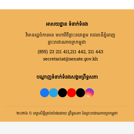
អាសយដ្ឋាន ទំនាក់ទំនង
វិមានរដ្ឋចំការមន មហាវិថីព្រះនរោត្តម រាជធានីភ្នំពេញ
ព្រះរាជាណាចក្រកម្ពុជា
(855) 23 211 411,211 442, 211 443
secretariat@senate.gov.kh
បណ្តាញទំនាក់ទំនងសង្គមព្រឹទ្ធសភា
២០២៦ © រក្សាសិទ្ធិគ្រប់យ៉ាងដោយ ព្រឹទ្ធសភា នៃព្រះរាជាណាចក្រកម្ពុជា