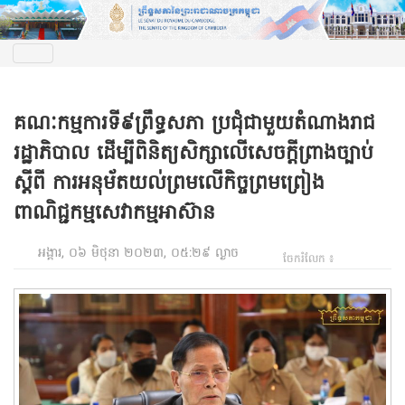
គណៈកម្មការទី៩ព្រឹទ្ធសភា ប្រជុំជាមួយតំណាងរាជ
រដ្ឋាភិបាល ដើម្បីពិនិត្យសិក្សាលើសេចក្តីព្រាងច្បាប់
ស្តីពី ការអនុម័តយល់ព្រមលើកិច្ចព្រមព្រៀង
ពាណិជ្ជកម្មសេវាកម្មអាស៊ាន
អង្គារ, ០៦ មិថុនា ២០២៣, ០៥:២៩ ល្ងាច
ចែករំលែក ៖