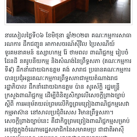
នារសៀលថ្ងៃទី០៦ ខែមិថុនា ឆ្នាំ២០២៣ គណៈកម្មការសាធា
រណការ ដឹកជញ្ជូន អាកាសចរណ៍ស៊ីវិល ប្រៃសណីយ៍
ទូរគមនាគមន៍ ឧស្សាហកម្ម រ៉ែ ថាមពល ពាណិជ្ជកម្ម រៀបចំ
ដែនដី នគរូបនីយកម្ម និងសំណង់នៃព្រឹទ្ធសភា (គណៈកម្មការ
ទី៩) ដឹកនាំដោយឯកឧត្តម គង់ សារាជ ប្រធានគណៈកម្មការ
បានប្រជុំអន្តរគណៈកម្មការព្រឹទ្ធសភាជាមួយតំណាងរាជ
រដ្ឋាភិបាល ដឹកនាំដោយឯកឧត្តម ប៉ាន សូរស័ក្តិ រដ្ឋមន្រ្តី
ក្រសួងពាណិជ្ជកម្ម ដើម្បីពិនិត្យសិក្សាលើសេចក្តីព្រាងច្បាប់
ស្តីពី ការអនុម័តយល់ព្រមលើកិច្ចព្រមព្រៀងពាណិជ្ជកម្មសេវា
កម្មអាស៊ាន នៅសាលប្រជុំពិសេស វិមានព្រឹទ្ធសភា។
សេចក្តីព្រាងច្បាប់នេះ គឺជាកិច្ចព្រមព្រៀងពាណិជ្ជកម្មសម្រាប់
អនុវត្តក្នុងចំណោមរដ្ឋសមាជិកនៃសមាគមប្រ ជាជាតិអាស៊ី