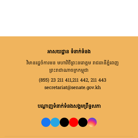
អាសយដ្ឋាន ទំនាក់ទំនង
វិមានរដ្ឋចំការមន មហាវិថីព្រះនរោត្តម រាជធានីភ្នំពេញ
ព្រះរាជាណាចក្រកម្ពុជា
(855) 23 211 411,211 442, 211 443
secretariat@senate.gov.kh
បណ្តាញទំនាក់ទំនងសង្គមព្រឹទ្ធសភា