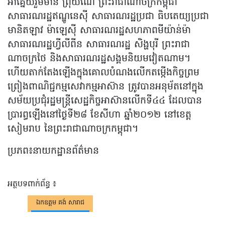
អាគ្នេយ៍រួមមាន ព្រុយណេ ព្រះរាជាណាចក្រកម្ពុជា
សាធារណរដ្ឋឥណ្ឌូនេស៊ី សាធារណរដ្ឋប្រជា ធិបតេយ្យប្រជា
មានិតឡាវ ម៉ាឡេស៊ី សាធារណរដ្ឋសហភាពមីយ៉ាន់ម៉ា
សាធារណរដ្ឋហ្វីលីពីន សាធារណរដ្ឋ សិង្ហបុរី ព្រះរាជា
ណាចក្រថៃ និងសាធារណរដ្ឋសង្គមនិយមវៀតណាម។
ហើយតាក់តែងឡើងក្នុងគោលបំណងលើកតម្កើងកិច្ចព្រម
ព្រៀងពាណិជ្ជកម្មសេវាកម្មអាស៊ាន ត្រូវបានអនុម័តនៅក្នុង
សម័យប្រជុំរដ្ឋមន្រ្តីសេដ្ឋកិច្ចអាស៊ានលើកទី៤៤ ដែលបាន
ប្រារព្ធឡើងនៅថ្ងៃទី២៨ ខែសីហា ឆ្នាំ២០១២ នៅខេត្ត
សៀមរាប នៃព្រះរាជាណាចក្រកម្ពុជា។
ប្រភព៖នាយកដ្ឋានព័ត៌មាន
អត្ថបទពាក់ព័ន្ធ ៖
ឯកឧត្តម គង់ សារាជ