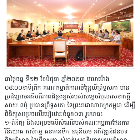
នាថ្ងៃចន្ទ ទី១២ ខែមិថុនា ឆ្នាំ២០២៣ វេលាម៉ោង
០៨:០០នាទីព្រឹក គណៈកម្មាធិការអចិន្រ្តៃយ៍ព្រឹទ្ធសភា បាន
ប្រជុំក្រោមអធិបតីភាពដ៏ខ្ពង់ខ្ពស់របស់សម្តេចវិបុលសេនាភក្តី
សាយ ឈុំ ប្រធានព្រឹទ្ធសភា នៃព្រះរាជាណាចក្រកម្ពុជា ដើម្បី
ពិនិត្យសម្រេចលើរបៀបវារៈចំនួន០៣ រួមមាន៖
១-ពិនិត្យ និងសម្រេចលើសំណើរបស់គណៈកម្មការផែនការ
វិនិយោគ កសិកម្ម ធនធានទឹក ឧតុនិយម អភិវឌ្ឍន៍ជនបទ