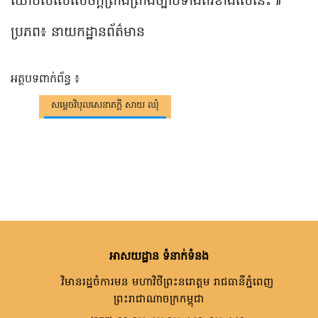
យោបល់លើសេចក្តីព្រាងព្រាងច្បាប់ទាំងពីរខាងលើនេះ៕
ប្រភព៖ នាយកដ្ឋានព័ត៌មាន
អត្ថបទពាក់ព័ន្ធ ៖
សម្តេចវិបុលសេនាភក្តី សាយ ឈុំ
អាសយដ្ឋាន ទំនាក់ទំនង
វិមានរដ្ឋចំការមន មហាវិថីព្រះនរោត្តម រាជធានីភ្នំពេញ
ព្រះរាជាណាចក្រកម្ពុជា