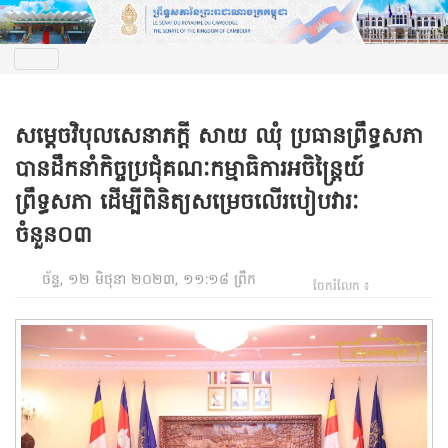
សម្តេចវិបុលសេនាភក្តី សាយ ឈុំ ប្រធានព្រឹទ្ធសភា
បានដឹកនាំកិច្ចប្រជុំគណៈកម្មាធិការអចិន្ត្រៃយ៍
ព្រឹទ្ធសភា ដើម្បីពិនិត្យសម្រេចលើរបៀបវារៈ
ចំនួន០៣
ច័ន្ទ, ១២ មិថុនា ២០២៣, ១១:១៨ ព្រឹក
ចែករំលែក ៖