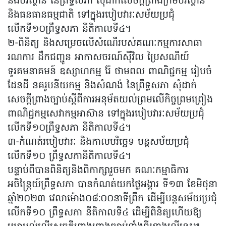
និងបរិស្ថាន នៃព្រឹទ្ធសភា សុំដាក់សេចក្តីព្រាងក្រមបរិស្ថាន
និងធនធានធម្មជាតិ ទៅក្នុងរបៀបវារៈសម័យប្រជុំ
លើកទី១០ព្រឹទ្ធសភា នីតិកាលទី៤។
២-ពិនិត្យ និងសម្រេចលើសំណើរបស់គណៈកម្មការសាធា
រណការ ដឹកជញ្ជូន អាកាសចរណ៍ស៊ីវិល ប្រៃសណីយ៍
ទូរគមនាគមន៍ ឧស្សាហកម្ម រ៉ែ ថាមពល ពាណិជ្ជកម្ម រៀបចំ
ដែនដី នគរូបនីយកម្ម និងសំណង់ នៃព្រឹទ្ធសភា សុំដាក់
សេចក្តីព្រាងច្បាប់ស្តីពីការអនុម័តយល់ព្រមលើកិច្ចព្រមព្រៀង
ពាណិជ្ជកម្មសេវាកម្មអាស៊ាន ទៅក្នុងរបៀបវារៈសម័យប្រជុំ
លើកទី១០ព្រឹទ្ធសភា នីតិកាលទី៤។
៣-កំណត់របៀបវារៈ និងកាលបរិច្ឆេទ បន្តសម័យប្រជុំ
លើកទី១០ ព្រឹទ្ធសភានីតិកាលទី៤។
បន្ទាប់ពីបានពិនិត្យនិងពិភាក្សារួចមក គណៈកម្មាធិការ
អចិន្ត្រៃយ៍ព្រឹទ្ធសភា បានកំណត់យកថ្ងៃអង្គារ ទី១៣ ខែមិថុនា
ឆ្នាំ២០២៣ វេលាម៉ោង០៨:០០នាទីព្រឹក ដើម្បីបន្តសម័យប្រជុំ
លើកទី១០ ព្រឹទ្ធសភា នីតិកាលទី៤ ដើម្បីពិនិត្យហើយឱ្យ