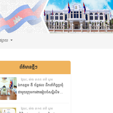
ពផ្សាយ
ព័ត៌មានថ្មីៗ
ថ្ងៃនេះ, ម៉ោង ៣:៥៥ នាទី ល្ងាច
ឯកឧត្តម ងី ច័ន្ទផល ដឹកនាំកិច្ចប្រជុំ
ជាមួយក្រុមការងាររៀបចំសន្និសីទ
ISC-2 ដើម្បីពិនិត្យវឌ្ឍនភាពការងារ
ដែលបាននិងកំពុងអនុវត្ត
ថ្ងៃនេះ, ម៉ោង ៣:១៥ នាទី ល្ងាច