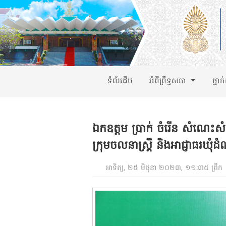
ទំព័រដើម
អំពីព្រឹទ្ធសភា
ថ្នាក
ឯកឧត្តម ប្រាក់ ចំរើន សំណេ
ក្រុមចលនាស្រ្តី និងអាជ្ញាធរឃុំដ
អាទិត្យ, ២៥ មិថុនា ២០២៣, ១១:៣៥ ព្រឹក