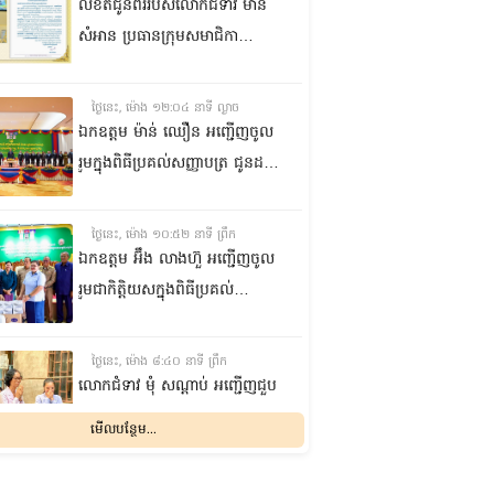
លិខិតជូនពររបស់លោកជំទាវ មាន
សំអាន ប្រធានក្រុម​សមាជិកា
ព្រឹទ្ធសភា​ គោរពជូន លោកជំទាវ
ឃួន ឃុនឌី លេខាធិការក្រុម
ថ្ងៃនេះ, ម៉ោង ១២:០៤ នាទី ល្ងាច
សមាជិកាព្រឹទ្ធសភា ក្នុងឱកាស
ឯកឧត្តម ម៉ាន់ ឈឿន អញ្ជើញចូល
ប្រកបដោយសិរីមង្គល នៃថ្ងៃចម្រើន
រួមក្នុងពិធីប្រគល់សញ្ញាបត្រ ជូនដល់
អាយុវឌ្ឍនមង្គលរបស់ លោកជំទាវ
និស្សិតជ័យលាភី និងសម្ពោធអគារ
លេខាធិការក្រុមសមាជិកាព្រឹទ្ធសភា
សិក្សា នៃសាកលវិទ្យាល័យភូមិន្ទនីតិ
ថ្ងៃនេះ, ម៉ោង ១០:៥២ នាទី ព្រឹក
សាស្ត្រ និងវិទ្យាស្ត្រសេដ្ឋកិច្ច
ឯកឧត្តម អ‍៊ឹង លាងហ៊ួ អញ្ជើញចូល
រួមជាកិត្តិយសក្នុងពិធីប្រគល់
ឧបករណ៍ផលិតអុកស៊ីសែន
និងអាល់កុល ជូនដល់មន្ទីរពេទ្យ
ថ្ងៃនេះ, ម៉ោង ៨:៤០ នាទី ព្រឹក
បង្អែក និងមណ្ឌលសុខភាពមួយចំនួន
លោកជំទាវ មុំ សណ្តាប់ អញ្ជើញជួប
ក្នុងខេត្តកំពង់ឆ្នាំង
សំណេះសំណាល និងសួរសុខទុក្ខ
មើលបន្ថែម...
ជាមួយចលនានារី ក្នុងសង្កាត់ផ្សារ
ដើមថ្កូវ ខណ្ឌចំការមន រាជធានី
ម្សិលមិញ, ម៉ោង ៨:០៤ នាទី ល្ងាច