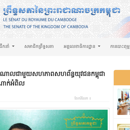
់ដឹកនាំ
សមាជិកព្រឹទ្ធសភា
អគ្គលេខាធិការដ្ឋាន
ការបោះពុម្
ះសំណាលជាមួយសហភាពសហព័ន្ធយុវជនកម្ពុជា
ំណាក់អំពិល
ចែករំលែក ៖