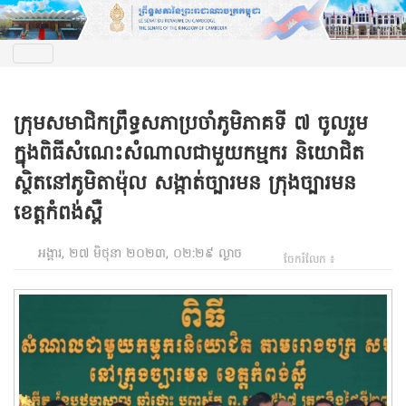
ក្រុមសមាជិកព្រឹទ្ធសភាប្រចាំភូមិភាគទី ៧ ចូលរួម
ក្នុងពិធីសំណេះសំណាលជាមួយកម្មករ និយោជិត
ស្ថិតនៅភូមិតាម៉ុល សង្កាត់ច្បារមន ក្រុងច្បារមន
ខេត្តកំពង់ស្ពឺ
អង្គារ, ២៧ មិថុនា ២០២៣, ០២:២៩ ល្ងាច
ចែករំលែក ៖