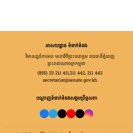
អាសយដ្ឋាន ទំនាក់ទំនង
វិមានរដ្ឋចំការមន មហាវិថីព្រះនរោត្តម រាជធានីភ្នំពេញ
ព្រះរាជាណាចក្រកម្ពុជា
(855) 23 211 411,211 442, 211 443
secretariat@senate.gov.kh
បណ្តាញទំនាក់ទំនងសង្គមព្រឹទ្ធសភា