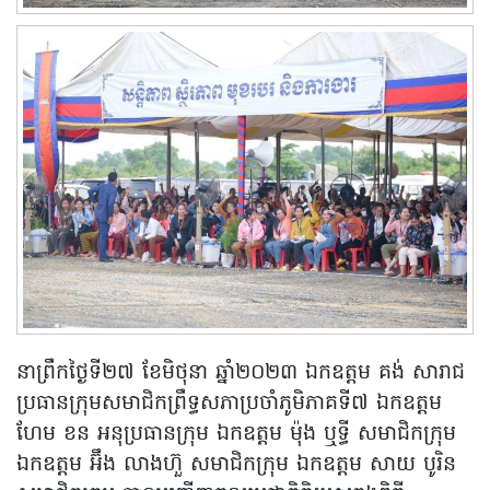
នាព្រឹកថ្ងៃទី២៧ ខែមិថុនា ឆ្នាំ២០២៣ ឯកឧត្តម គង់ សារាជ
ប្រធានក្រុមសមាជិកព្រឹទ្ធសភាប្រចាំភូមិភាគទី៧ ឯកឧត្តម
ហែម ខន អនុប្រធានក្រុម ឯកឧត្ដម ម៉ុង ឬទ្ធី សមាជិកក្រុម
ឯកឧត្ដម អ៊ឹង លាងហ៊ួ សមាជិកក្រុម ឯកឧត្ដម សាយ បូរិន