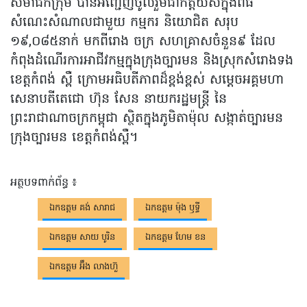
សមាជិកក្រុម បានអញ្ជើញចូលរួមជាកិត្តិយសក្នុងពិធី
សំណេះសំណាលជាមួយ កម្មករ និយោជិត សរុប
១៩,០៨៥នាក់ មកពីរោង ចក្រ សហគ្រាសចំនួន៩ ដែល
កំពុងដំណើរការអាជីវកម្មក្នុងក្រុងច្បារមន និងស្រុកសំរោងទង
ខេត្តកំពង់ ស្ពឺ ក្រោមអធិបតីភាពដ៏ខ្ពង់ខ្ពស់ សម្ដេចអគ្គមហា
សេនាបតីតេជោ ហ៊ុន សែន នាយករដ្ឋមន្ត្រី នៃ
ព្រះរាជាណាចក្រកម្ពុជា ស្ថិតក្នុងភូមិតាម៉ុល សង្កាត់ច្បារមន
ក្រុងច្បារមន ខេត្តកំពង់ស្ពឺ។
អត្ថបទពាក់ព័ន្ធ ៖
ឯកឧត្តម គង់ សារាជ
ឯកឧត្តម ម៉ុង ឫទ្ធី
ឯកឧត្តម សាយ បូរិន
ឯកឧត្តម ហែម ខន
ឯកឧត្តម អ៊ឹង លាងហ៊ួ