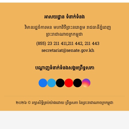
អាសយដ្ឋាន ទំនាក់ទំនង
វិមានរដ្ឋចំការមន មហាវិថីព្រះនរោត្តម រាជធានីភ្នំពេញ
ព្រះរាជាណាចក្រកម្ពុជា
(855) 23 211 411,211 442, 211 443
secretariat@senate.gov.kh
បណ្តាញទំនាក់ទំនងសង្គមព្រឹទ្ធសភា
២០២៦ © រក្សាសិទ្ធិគ្រប់យ៉ាងដោយ ព្រឹទ្ធសភា នៃព្រះរាជាណាចក្រកម្ពុជា