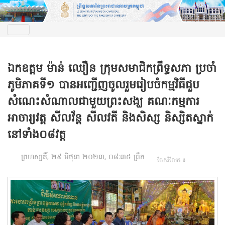
ឯកឧត្តម ម៉ាន់ ឈឿន ក្រុមសមាជិកព្រឹទ្ធសភា ប្រចាំ
ភូមិភាគទី១ បានអញ្ជើញចូលរួមរៀបចំកម្មវិធីជួប
សំណេះសំណាលជាមួយព្រះសង្ឃ គណៈកម្មការ
អាចារ្យវត្ត សីលវ័ន្ត សីលវតី និងសិស្ស និស្សិតស្នាក់
នៅទាំង០៨វត្ត
ព្រហស្បតិ៍, ២៩ មិថុនា ២០២៣, ០៨:៣៥ ព្រឹក
ចែករំលែក ៖