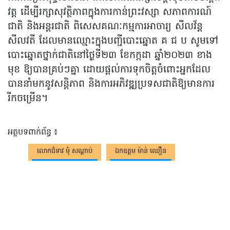
វត្ត ដើម្បីរក្សាសុវត្ថិភាពក្នុងការកាន់ព្រះវស្សា សភាពការណ៍
ជាតិ និងអន្តរជាតិ ពិសេសគណៈកម្មការអាចារ្យ សីលវ័ន្ត
សីលវតី ដែលមានឈ្មោះក្នុងបញ្ជីបោះឆ្នោត គ ជ ប សូមទៅ
បោះឆ្នោតថ្នាក់ជាតិនៅថ្ងៃទី២៣ ខែកក្កដា ឆ្នាំ២០២៣ ខាង
មុខ ឱ្យបានគ្រប់ៗគ្នា ដោយផ្ដល់ការទុកចិត្តចំពោះអ្នកដែល
បាននាំមកនូវសន្តិភាព និងការអភិវឌ្ឍប្រទសជាតិឱ្យមានការ
រីកចម្រើន។
អត្ថបទពាក់ព័ន្ធ ៖
លោកជំទាវ មុំ សណ្តាប់
ឯកឧត្តម ម៉ាន់ ឈឿន