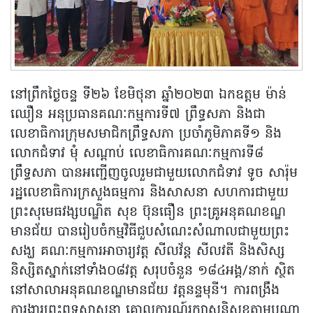
នៅព្រឹកថ្ងៃចន្ទ ទី២៦ ខែមិថុនា ឆ្នាំ២០២៣ ឯកឧត្តម ម៉ាន់
ឈឿន អនុប្រធានគណៈកម្មការទី៧ ព្រឹទ្ធសភា និងជា
លេខាធិការក្រុមសមាជិកព្រឹទ្ធសភា ប្រចាំភូមិភាគទី១ និង
លោកជំទាវ មុំ សណ្ដាប់ លេខាធិការគណៈកម្មការទី៨
ព្រឹទ្ធសភា បានអញ្ជើញចូលរួមជាមួយលោកជំទាវ ទូច សារ៉ុម
រដ្ឋលេខាធិការក្រសួងធម្មការ និងសាសនា សហការជាមួយ
ព្រះសុមេធវង្សបណ្ឌិត សុខ ប៊ុនធឿន ព្រះគ្រូអនុគណខណ្ឌ
មានជ័យ បានរៀបចំកម្មវិធីជួបសំណេះសំណាលជាមួយព្រះ
សង្ឃ គណៈកម្មការអាចារ្យវត្ត សីលវ័ន្ត សីលវតី និងសិស្ស
និស្សិតស្នាក់នៅទាំង០៨វត្ត សរុបចំនួន ១៨៤អង្គ/នាក់ ស្ថិត
នៅសាលាអនុគណខណ្ឌមានជ័យ វត្តនន្ទមុនី។ ការពង្រឹង
ការងារព្រះពុទ្ធសាសនា គោលការណ៍រក្សាសន្តិសុខតាមបណ្ដា