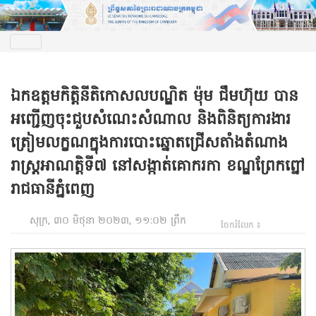
ឯកឧត្តមកិត្តិនីតិកោសលបណ្ឌិត ម៉ុម ជឹមហ៊ុយ បាន
អញ្ជើញចុះជួបសំណេះសំណាល និងពិនិត្យការងារ
ត្រៀមលក្ខណក្នុងការបោះឆ្នោតជ្រើសតាំងតំណាង
រាស្រ្តអាណត្តិទី៧ នៅសង្កាត់គោករកា ខណ្ឌព្រែកព្នៅ
រាជធានីភ្នំពេញ
សុក្រ, ៣០ មិថុនា ២០២៣, ១១:០២ ព្រឹក
ចែករំលែក ៖