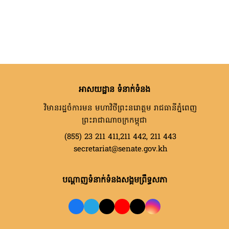
អាសយដ្ឋាន ទំនាក់ទំនង
វិមានរដ្ឋចំការមន មហាវិថីព្រះនរោត្តម រាជធានីភ្នំពេញ
ព្រះរាជាណាចក្រកម្ពុជា
(855) 23 211 411,211 442, 211 443
secretariat@senate.gov.kh
បណ្តាញទំនាក់ទំនងសង្គមព្រឹទ្ធសភា