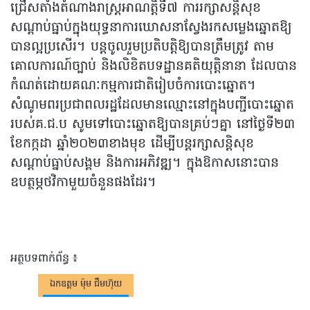
ជ្រើសតាំងតំណាងរាស្រ្តអាណត្តិទី៧ ការរក្សាសន្តិសុខ
សណ្តាប់ធ្នាប់ក្នុងយុទ្ធនាការឃោសនាស្វែងរកសម្លេងឆ្នោតឱ្យ
បានល្អប្រសើរ។ បន្តចូលរួមប្រតិបត្តិឱ្យបានត្រឹមត្រូវ តាម
គោលការណ៍ច្បាប់ និងលិខិតបទដ្ឋានគតិយុត្តិនានា ដែលបាន
កំណត់ដោយគណៈកម្មការជាតិរៀបចំការបោះឆ្នោត។
សំណូមពរប្រជាពលរដ្ឋដែលមានឈ្មោះនៅក្នុងបញ្ជីបោះឆ្នោត
របស់គ.ជ.ប សូមទៅបោះឆ្នោតឱ្យបានគ្រប់ៗគ្នា នៅថ្ងៃទី២៣
ខែកក្កដា ឆ្នាំ២០២៣ខាងមុខ ដើម្បីបន្តរក្សាសន្តិសុខ
សណ្តាប់ធ្នាប់សង្គម និងការអភិវឌ្ឍ។ ក្នុងឱកាសនោះបាន
ឧបត្ថម្ភថវិកាមួយចំនួនផងដែរ។
អត្ថបទពាក់ព័ន្ធ ៖
ឯកឧត្តម ម៉ុម ជឹមហ៊ុយ