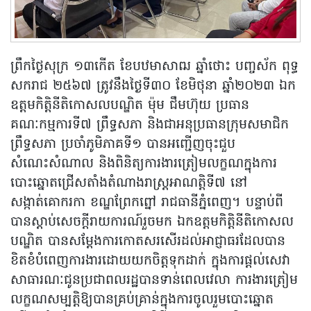
ព្រឹកថ្ងៃសុក្រ ១៣កើត ខែបឋមាសាឍ ឆ្នាំថោះ បញ្ចស័ក ពុទ្ធ
សករាជ ២៥៦៧ ត្រូវនឹងថ្ងៃទី៣០ ខែមិថុនា ឆ្នាំ២០២៣ ឯក
ឧត្តមកិត្តិនីតិកោសលបណ្ឌិត ម៉ុម ជឹមហ៊ុយ ប្រធាន
គណៈកម្មការទី៧ ព្រឹទ្ធសភា និងជាអនុប្រធានក្រុមសមាជិក
ព្រឹទ្ធសភា ប្រចាំភូមិភាគទី១ បានអញ្ជើញចុះជួប
សំណេះសំណាល និងពិនិត្យការងារត្រៀមលក្ខណក្នុងការ
បោះឆ្នោតជ្រើសតាំងតំណាងរាស្រ្តអាណត្តិទី៧ នៅ
សង្កាត់គោករកា ខណ្ឌព្រែកព្នៅ រាជធានីភ្នំពេញ។ បន្ទាប់ពី
បានស្តាប់សេចក្តីរាយការណ៍រួចមក ឯកឧត្តមកិត្តិនីតិកោសល
បណ្ឌិត បានសម្តែងការកោតសរសើរដល់អាជ្ញាធរដែលបាន
ខិតខំបំពេញការងារដោយយកចិត្តទុកដាក់ ក្នុងការផ្តល់សេវា
សាធារណៈជូនប្រជាពលរដ្ឋបានទាន់ពេលវេលា ការងារត្រៀម
លក្ខណសម្បត្តិឱ្យបានគ្រប់គ្រាន់ក្នុងការចូលរួមបោះឆ្នោត