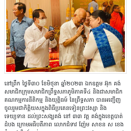
នៅព្រឹក ថ្ងៃទី៣០ ខែមិថុនា ឆ្នាំ២០២៣ ឯកឧត្តម អ៊ុក គង់
សមាជិកក្រុមសមាជិកព្រឹទ្ធសភាភូមិភាគទី៤ និងជាសមាជិក
គណកម្មការនីតិកម្ម និងយុត្តិធម៍ នៃព្រឹទ្ធសភា បានអញ្ជើញ
ចូលរួមជាកិត្តិយសក្នុងពិធីប្រគេនទៀនព្រះវស្សា និង
ទេយ្យទាន ដល់ព្រះសង្ឃគង់ នៅ ៣៣ វត្ត គង់ក្នុងខេត្តបាត់
ដំបង ក្រោមអធិបតីភាព លោកជំទាវ ញ៉ែម សាខន ស ខេង