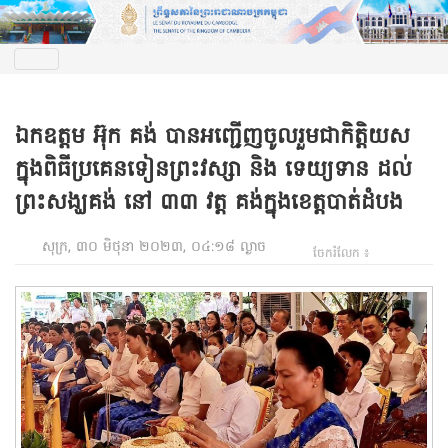
ឯកឧត្តម អ៊ុក គង់ បានអញ្ជើញចូលរួមជាកិត្តិយស
ក្នុងពិធីប្រគេនទៀនព្រះវស្សា និង ទេយ្យទាន ដល់
ព្រះសង្ឃគង់ នៅ ៣៣ វត្ត គង់ក្នុងខេត្តបាត់ដំបង
សុក្រ, ៣០ មិថុនា ២០២៣, ០៤:១៨ ល្ងាច
ចែករំលែក ៖