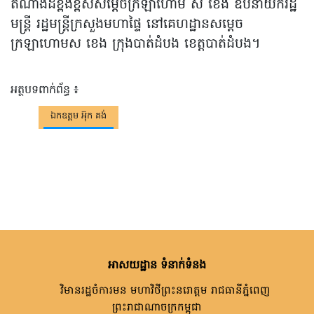
តំណាងដ៏ខ្ពង់ខ្ពស់សម្តេចក្រឡាហោម ស ខេង ឧបនាយករដ្ឋ
មន្ត្រី រដ្ឋមន្ត្រីក្រសួងមហាផ្ទៃ នៅគេហដ្ឋានសម្តេច
ក្រឡាហោមស ខេង ក្រុងបាត់ដំបង ខេត្តបាត់ដំបង។
អត្ថបទពាក់ព័ន្ធ ៖
ឯកឧត្តម អ៊ុក គង់
អាសយដ្ឋាន ទំនាក់ទំនង
វិមានរដ្ឋចំការមន មហាវិថីព្រះនរោត្តម រាជធានីភ្នំពេញ
ព្រះរាជាណាចក្រកម្ពុជា