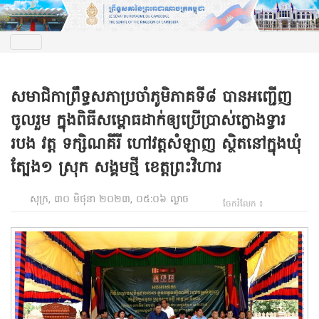
សមាជិកាព្រឹទ្ធសភាប្រចាំភូមិភាគទី៨ បានអញ្ជើញ
ចូលរួម ក្នុងពិធីសម្ពោធដាក់ឲ្យប្រើប្រាស់ក្លោងទ្វារ
របង វត្ត ទក្សិណគីរី ហៅវត្តសំឡាញ ស្ថិតនៅក្នុងឃុំ
ត្បែង១ ស្រុក សង្គមថ្មី ខេត្តព្រះវិហារ
សុក្រ, ៣០ មិថុនា ២០២៣, ០៥:០៦ ល្ងាច
ចែករំលែក ៖