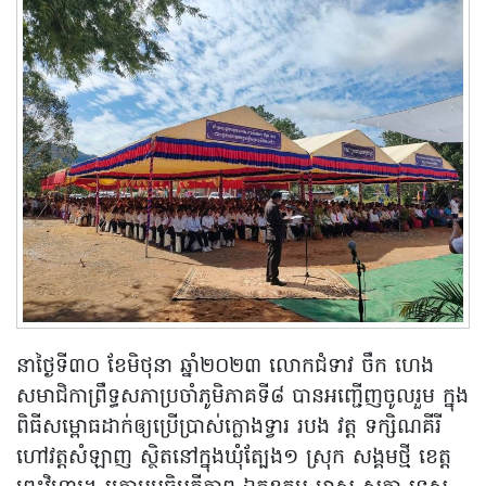
នាថ្ងៃទី៣០ ខែមិថុនា ឆ្នាំ២០២៣ លោកជំទាវ ចឹក ហេង
សមាជិកាព្រឹទ្ធសភាប្រចាំភូមិភាគទី៨ បានអញ្ជើញចូលរួម ក្នុង
ពិធីសម្ពោធដាក់ឲ្យប្រើប្រាស់ក្លោងទ្វារ របង វត្ត ទក្សិណគីរី
ហៅវត្តសំឡាញ ស្ថិតនៅក្នុងឃុំត្បែង១ ស្រុក សង្គមថ្មី ខេត្ត