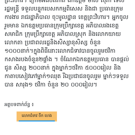
ព្រះវិហារ។ ក្រោមអធិបតីភាព ឯកឧត្តម មាស សុភា ទេស
រដ្ឋមន្រ្ដី ទទួលបន្ទុកបេសកកម្មពិសេស និងជា ប្រធានក្រុម
ការងារ រាជរដ្ឋាភិបាល ចុះមូលដ្ឋាន ខេត្តព្រះវិហារ។ អ្នកចូល
រួមមាន ឯកឧត្តមប្រធានក្រុមប្រឹក្សាខេត្ត អភិបាលរងខេត្ត
សមាជិក ក្រុមប្រឹក្សាខេត្ត អភិបាលស្រុក និងលោកយាយ
លោកតា ប្រជាពលរដ្ខនិងសិស្សានុសិស្ស ចំនួន
១០០០នាក់។ក្នុងពិធីនោះលោកជំទាវបានចូលរួមថវិកា
កសាងរបងចំនួន២ផ្ទាំង ។ ចំណែកឯកឧត្តមប្រធាន បានផ្តល់
ជូន សិស្ស ២០០នាក់ ក្នុងម្នាក់ៗថវិកា ៥០០០រៀល និង
កាតាបសៀវភៅម្នាក់១ឈុត រីឯប្រជាជនចូលរួម ម្នាក់ៗទទួល
បាន សារុង១ ថវិកា ចំនួន ២០ ០០០រៀល។
អត្ថបទពាក់ព័ន្ធ ៖
លោកជំទាវ ចឹក ហេង