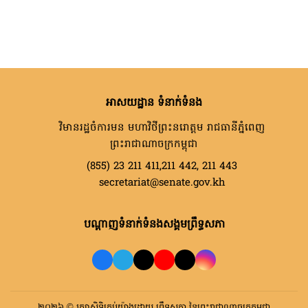
អាសយដ្ឋាន ទំនាក់ទំនង
វិមានរដ្ឋចំការមន មហាវិថីព្រះនរោត្តម រាជធានីភ្នំពេញ
ព្រះរាជាណាចក្រកម្ពុជា
(855) 23 211 411,211 442, 211 443
secretariat@senate.gov.kh
បណ្តាញទំនាក់ទំនងសង្គមព្រឹទ្ធសភា
២០២៦ © រក្សាសិទ្ធិគ្រប់យ៉ាងដោយ ព្រឹទ្ធសភា នៃព្រះរាជាណាចក្រកម្ពុជា