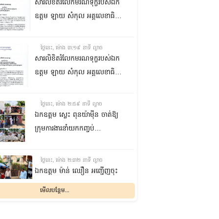
មុខរបបសព្វថ្ងៃ ដើម្បីឱ្យប្រជាពលរដ្ឋ
សារលិខិតរំលែកមរណទុក្ខរបស់ឯក
មានជីវភាពធូរធារ
ឧត្តម ឡាយ សំកុល អគ្គលេខាធិការ
ព្រឹទ្ធសភា ជូន ឯកឧត្តម ឡោក
ឆាយ អគ្គលេខាធិការរងព្រឹទ្ធសភា
ថ្ងៃនេះ, ម៉ោង ៣:១៩ នាទី ល្ងាច
ព្រមទាំងក្រុមគ្រួសារ ចំពោះមរណ
សារលិខិតរំលែកមរណទុក្ខរបស់ឯក
ភាព ឧបាសិកា លឹម អេងលាន ត្រូវ
ឧត្តម ឡាយ សំកុល អគ្គលេខាធិការ
ជាបងស្រីបង្កើតរបស់ឯកឧត្តម បាន
ព្រឹទ្ធសភា គោរពជូន លោកជំទាវ
ទទួលមរណភាព នៅថ្ងៃទី៥ ខែសីហា
ឡោក ខេង ប្រធានគណៈកម្មការ
ថ្ងៃនេះ, ម៉ោង ២:៥៩ នាទី ល្ងាច
ឆ្នាំ២០២៦ វេលាម៉ោង១:៥០នាទី
សុខាភិបាល សង្គមកិច្ច អតីត
ឯកឧត្តម ស្លេះ ពុនយ៉ាម៉ីន ចាត់ឱ្យ
រំលងអធ្រាត្រ ក្នុងជន្មាយុ៨១ឆ្នាំ
យុទ្ធជន យុវនីតិសម្បទា ការងារ
ក្រុមការងារនាំយកកញ្ចប់
ដោយរោគាពាធ នៅប្រទេសបារាំង
បណ្តុះបណ្តាលវិជ្ជាជីវៈ និងកិច្ចការនារី
អាហារចែកជូនបងប្អូនប្រជាពលរដ្ឋ
នៃរដ្ឋសភា ព្រមទាំងក្រុមគ្រួសារ
ថ្ងៃនេះ, ម៉ោង ២:៣២ នាទី ល្ងាច
ចំពោះមរណភាពឧបាសិកា លឹម
ឯកឧត្តម ម៉ាន់ ឈឿន អញ្ជើញចុះ
អេងលាន ត្រូវជាបងស្រីបង្កើតរបស់
ពិនិត្យការងារស្តារលូនៅផ្លូវ
មើលបន្ថែម...
លោកជំទាវ បានទទួលមរណភាពនៅ
លេខ១៥០ ក្នុងសង្កាត់ទឹកល្អក់ទី២
ថ្ងៃទី៥ ខែសីហា ឆ្នាំ២០២៦ វេលា
ខណ្ឌទួលគោក រាជធានីភ្នំពេញ
ថ្ងៃនេះ, ម៉ោង ២:០៧ នាទី ល្ងាច