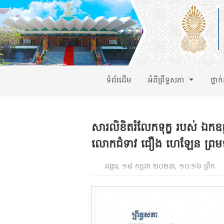
ទំព័រដើម
អំពីព្រឹទ្ធសភា
ថ្នាក
សារលិខិតរំលែកទុក្ខ របស់ ឯកឧត
លោកជំទាវ ជឿង ហេឡែន ព្រមទាំ
អង្គារ, ១៨ កក្កដា ២០២៣, ១០:១៦ ព្រឹក