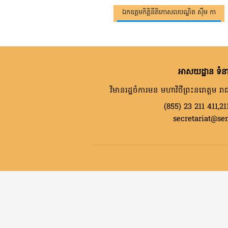
ឯកឧត្តមកិត្តិនីតិកោសលបណ្ឌិត ស៊ឹម កា
អាសយដ្ឋាន ទំនា
វិមានរដ្ឋចំការមន មហាវិថីព្រះនរោត្តម រាជ
(855) 23 211 411,21
secretariat@se