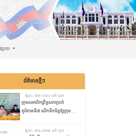
ពផ្សាយ
ព័ត៌មានថ្មីៗ
ថ្ងៃនេះ, ម៉ោង ៣:៣០ នាទី ល្ងាច
ក្រុមសមាជិកព្រឹទ្ធសភាប្រចាំ
ភូមិភាគទី៧ លើកទឹកចិត្តឱ្យក្រុម
ប្រឹក្សាឃុំក្នុងស្រុកជលគិរី រួមគ្នាបន្ត
បង្ករបង្កើនផលកសិកម្មបន្ថែមពីលើ
ថ្ងៃនេះ, ម៉ោង ៣:២៣ នាទី ល្ងាច