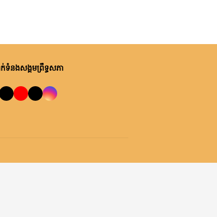
ថ្ងៃនេះ, ម៉ោង ៩:២៤ នាទី ព្រឹក
ឯកឧត្តមបណ្ឌិត ធន់ វឌ្ឍនា កោត
សរសើរ និងលើកទឹកចិត្តអាជ្ញាធរ
ខណ្ឌ៧មករា ក្នុងការរៀបចំសេដ្ឋ
កិច្ចឌឿងហែម
ម្សិលមិញ, ម៉ោង ៩:៥០ នាទី ល្ងាច
់ទំនងសង្គមព្រឹទ្ធសភា
លោកជំទាវ ចឹក ហេង អញ្ជើញ​ដឹកនាំ
កិច្ចប្រជុំពិភាក្សា ស្តីពី ការត្រៀម
រៀបចំសន្និបាតសាខាអាណត្តិទី៦
របស់សាខាកាកបាទក្រហមកម្ពុជា
ម្សិលមិញ, ម៉ោង ៧:០៧ នាទី ល្ងាច
ខេត្តព្រះវិហារ
ឯកឧត្តម អ៊ុច បូររិទ្ធ ដឹកនាំកិច្ចប្រជុំ
គម្រោងថវិកាឆ្នាំ២០២៧ របស់
ព្រឹទ្ធសភា ជាមួយតំណាងក្រសួង
សេដ្ឋកិច្ចនិងហិរញ្ញវត្ថុ
ម្សិលមិញ, ម៉ោង ៦:០៦ នាទី ល្ងាច
ឯកឧត្តម ងួន សុខវេង អនុញ្ញាតឱ្យ
លោក Géraud COHEN ចូលជួប
សម្តែងការគួរសម និងជម្រាបលា