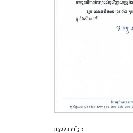
អត្ថបទពាក់ព័ន្ធ ៖