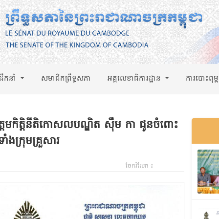
់ដឹកនាំ
សមាជិកព្រឹទ្ធសភា
អគ្គលេខាធិការដ្ឋាន
ការបោះពុម្
្តមកិត្តិនីតិកោសលបណ្ឌិត ស៊ឹម កា ជូនចំពោះ
ងក្រុមគ្រួសារ
ចែករំលែក ៖