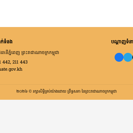
ក់ទំនង
បណ្តាញទំនាក
ធានីភ្នំពេញ ព្រះរាជាណាចក្រកម្ពុជា
1 442, 211 443
nate.gov.kh
២០២៦ © រក្សាសិទ្ធិគ្រប់យ៉ាងដោយ ព្រឹទ្ធសភា នៃព្រះរាជាណាចក្រកម្ពុជា