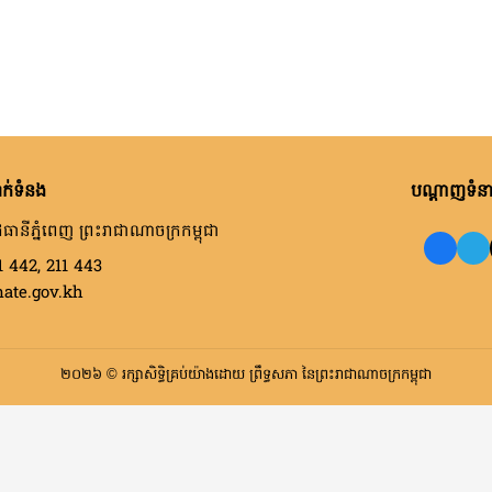
ក់ទំនង
បណ្តាញទំនាក
ធានីភ្នំពេញ ព្រះរាជាណាចក្រកម្ពុជា
1 442, 211 443
nate.gov.kh
២០២៦ © រក្សាសិទ្ធិគ្រប់យ៉ាងដោយ ព្រឹទ្ធសភា នៃព្រះរាជាណាចក្រកម្ពុជា