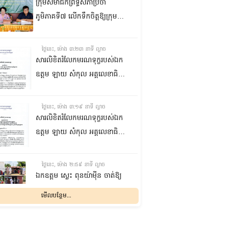
ក្រុមសមាជិកព្រឹទ្ធសភាប្រចាំ
ភូមិភាគទី៧ លើកទឹកចិត្តឱ្យក្រុម
ប្រឹក្សាឃុំក្នុងស្រុកជលគិរី រួមគ្នាបន្ត
បង្ករបង្កើនផលកសិកម្មបន្ថែមពីលើ
ថ្ងៃនេះ, ម៉ោង ៣:២៣ នាទី ល្ងាច
មុខរបបសព្វថ្ងៃ ដើម្បីឱ្យប្រជាពលរដ្ឋ
សារលិខិតរំលែកមរណទុក្ខរបស់ឯក
មានជីវភាពធូរធារ
ឧត្តម ឡាយ សំកុល អគ្គលេខាធិការ
ព្រឹទ្ធសភា ជូន ឯកឧត្តម ឡោក
ឆាយ អគ្គលេខាធិការរងព្រឹទ្ធសភា
ថ្ងៃនេះ, ម៉ោង ៣:១៩ នាទី ល្ងាច
ព្រមទាំងក្រុមគ្រួសារ ចំពោះមរណ
សារលិខិតរំលែកមរណទុក្ខរបស់ឯក
ភាព ឧបាសិកា លឹម អេងលាន ត្រូវ
ឧត្តម ឡាយ សំកុល អគ្គលេខាធិការ
ជាបងស្រីបង្កើតរបស់ឯកឧត្តម បាន
ព្រឹទ្ធសភា គោរពជូន លោកជំទាវ
ទទួលមរណភាព នៅថ្ងៃទី៥ ខែសីហា
ឡោក ខេង ប្រធានគណៈកម្មការ
ថ្ងៃនេះ, ម៉ោង ២:៥៩ នាទី ល្ងាច
ឆ្នាំ២០២៦ វេលាម៉ោង១:៥០នាទី
សុខាភិបាល សង្គមកិច្ច អតីត
ឯកឧត្តម ស្លេះ ពុនយ៉ាម៉ីន ចាត់ឱ្យ
រំលងអធ្រាត្រ ក្នុងជន្មាយុ៨១ឆ្នាំ
យុទ្ធជន យុវនីតិសម្បទា ការងារ
ក្រុមការងារនាំយកកញ្ចប់
មើលបន្ថែម...
ដោយរោគាពាធ នៅប្រទេសបារាំង
បណ្តុះបណ្តាលវិជ្ជាជីវៈ និងកិច្ចការនារី
អាហារចែកជូនបងប្អូនប្រជាពលរដ្ឋ
នៃរដ្ឋសភា ព្រមទាំងក្រុមគ្រួសារ
ថ្ងៃនេះ, ម៉ោង ២:៣២ នាទី ល្ងាច