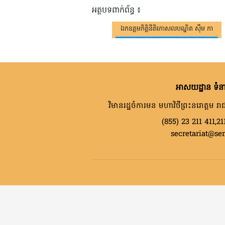
អត្ថបទពាក់ព័ន្ធ ៖
ឯកឧត្តមកិត្តិនីតិកោសលបណ្ឌិត ស៊ឹម កា
អាសយដ្ឋាន ទំនា
វិមានរដ្ឋចំការមន មហាវិថីព្រះនរោត្តម រាជ
(855) 23 211 411,21
secretariat@se