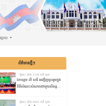
ពផ្សាយ
ព័ត៌មានថ្មីៗ
ថ្ងៃនេះ, ម៉ោង ៤:០៧ នាទី ល្ងាច
ឯកឧត្តម លី សារី អញ្ជើញចូលរួមក្នុង
ពិធីសំណេះសំណាលជាមួយសិស្ស
ត្រៀមប្រឡងសញ្ញាបត្រមធ្យមសិក្សា
ទុតិយភូមិ២០២៥-២០២៦
ថ្ងៃនេះ, ម៉ោង ៣:៣០ នាទី ល្ងាច