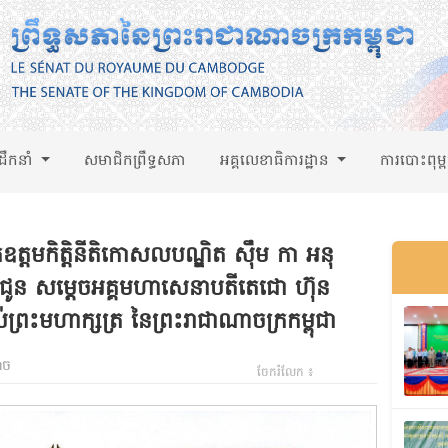
់ដឹកនាំ
សមាជិកព្រឹទ្ធសភា
អគ្គលេខាធិការដ្ឋាន
ការបោះពុម្
្តមកិត្តិនីតិកោសលបណ្ឌិត ស៊ឹម កា អនុ
ពជូន សម្តេចអគ្គមហាសេនាបតីតេជោ ហ៊ុន
ាល់ព្រះមហាក្សត្រ នៃព្រះរាជាណាចក្រកម្ពុជា
ាច
ចែករំលែក ៖