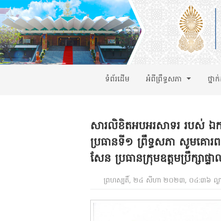
ទំព័រដើម
អំពីព្រឹទ្ធសភា
ថ្នាក
សារលិខិតអបអរសាទរ របស់ ឯកឧត
ប្រធានទី១ ព្រឹទ្ធសភា សូមគោរ
សែន ប្រធានក្រុមឧត្តមប្រឹក្សាផ្ទ
ព្រហស្បតិ៍, ២៤ សីហា ២០២៣, ០៤:៣៦ ល្ង