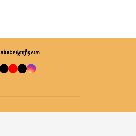
ថ្ងៃនេះ, ម៉ោង ១០:២២ នាទី ព្រឹក
ឯកឧត្តមបណ្ឌិត ឈីវ យីស៊ាង ជួប
ពិភាក្សាការងារជាមួយតំណាងក្រុម
ហ៊ុន Minebea Cambodia
ថ្ងៃនេះ, ម៉ោង ៩:២៤ នាទី ព្រឹក
ឯកឧត្តមបណ្ឌិត ធន់ វឌ្ឍនា កោត
សរសើរ និងលើកទឹកចិត្តអាជ្ញាធរ
់ទំនងសង្គមព្រឹទ្ធសភា
ខណ្ឌ៧មករា ក្នុងការរៀបចំសេដ្ឋ
កិច្ចឌឿងហែម
ម្សិលមិញ, ម៉ោង ៩:៥០ នាទី ល្ងាច
លោកជំទាវ ចឹក ហេង អញ្ជើញ​ដឹកនាំ
កិច្ចប្រជុំពិភាក្សា ស្តីពី ការត្រៀម
រៀបចំសន្និបាតសាខាអាណត្តិទី៦
របស់សាខាកាកបាទក្រហមកម្ពុជា
ម្សិលមិញ, ម៉ោង ៧:០៧ នាទី ល្ងាច
ខេត្តព្រះវិហារ
ឯកឧត្តម អ៊ុច បូររិទ្ធ ដឹកនាំកិច្ចប្រជុំ
គម្រោងថវិកាឆ្នាំ២០២៧ របស់
ព្រឹទ្ធសភា ជាមួយតំណាងក្រសួង