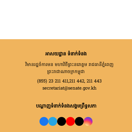
អាសយដ្ឋាន ទំនាក់ទំនង
វិមានរដ្ឋចំការមន មហាវិថីព្រះនរោត្តម រាជធានីភ្នំពេញ
ព្រះរាជាណាចក្រកម្ពុជា
(855) 23 211 411,211 442, 211 443
secretariat@senate.gov.kh
បណ្តាញទំនាក់ទំនងសង្គមព្រឹទ្ធសភា