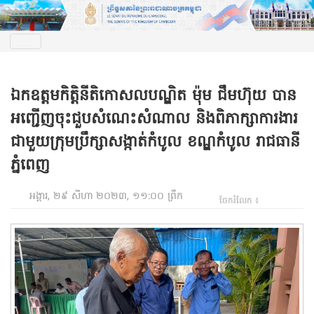
ឯកឧត្តមកិត្តិនីតិកោសលបណ្ឌិត ម៉ុម ជឹមហ៊ុយ បាន
អញ្ជើញចុះជួបសំណេះសំណាល និងពិភាក្សាការងារ
ជាមួយក្រុមប្រឹក្សាសង្កាត់កំបូល ខណ្ឌកំបូល រាជធានី
ភ្នំពេញ
អង្គារ, ២៩ សីហា ២០២៣, ១១:០០ ព្រឹក
ចែករំលែក ៖