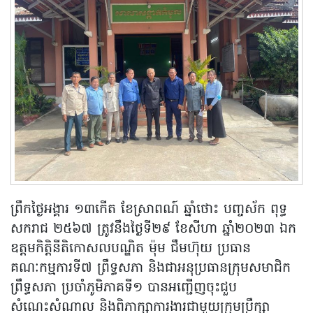
ព្រឹកថ្ងៃអង្គារ ១៣កើត ខែសា្រពណ៍ ឆ្នាំថោះ បញ្ចស័ក ពុទ្ធ
សករាជ ២៥៦៧ ត្រូវនឹងថ្ងៃទី២៩ ខែសីហា ឆ្នាំ២០២៣ ឯក
ឧត្តមកិត្តិនីតិកោសលបណ្ឌិត ម៉ុម ជឹមហ៊ុយ ប្រធាន
គណៈកម្មការទី៧ ព្រឹទ្ធសភា និងជាអនុប្រធានក្រុមសមាជិក
ព្រឹទ្ធសភា ប្រចាំភូមិភាគទី១ បានអញ្ជើញចុះជួប
សំណេះសំណាល និងពិភាក្សាការងារជាមួយក្រុមប្រឹក្សា