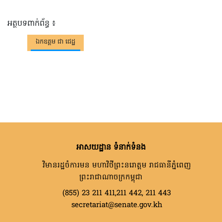
អត្ថបទពាក់ព័ន្ធ ៖
ឯកឧត្តម ជា ជេដ្ឋ
អាសយដ្ឋាន ទំនាក់ទំនង
វិមានរដ្ឋចំការមន មហាវិថីព្រះនរោត្តម រាជធានីភ្នំពេញ
ព្រះរាជាណាចក្រកម្ពុជា
(855) 23 211 411,211 442, 211 443
secretariat@senate.gov.kh